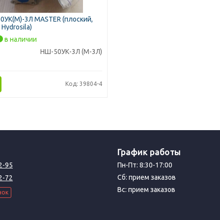
0УК(М)-3Л MASTER (плоский,
Hydrosila)
в наличии
НШ-50УК-3Л (М-3Л)
Код: 39804-4
График работы
2-95
Пн-Пт: 8:30-17:00
Сб: прием заказов
2-72
Вс: прием заказов
нок