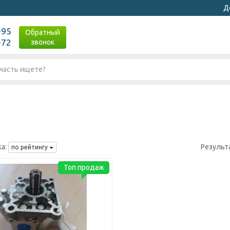
Д
-95
Обратный
-72
звонок
а:
Результ
по рейтингу
Топ продаж