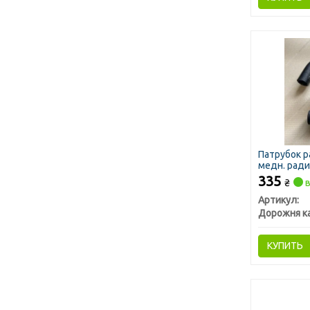
Патрубок р
медн. ради
СТАНДАРТ
335
₴
в
Артикул:
Дорожня к
КУПИТЬ