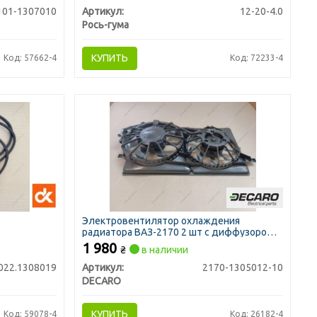
101-1307010
Артикул:
12-20-4.0
Рось-гума
КУПИТЬ
Код: 57662-4
Код: 72233-4
Электровентилятор охлаждения
радиатора ВАЗ-2170 2 шт с диффузором,
конд. Halla (DECARO)
1 980
₴
в наличии
022.1308019
Артикул:
2170-1305012-10
DECARO
КУПИТЬ
Код: 59078-4
Код: 26182-4