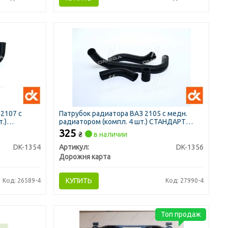
2107 с
Патрубок радиатора ВАЗ 2105 с медн.
.)
радиатором (компл. 4 шт.) СТАНДАРТ
<ДК>
325
₴
в наличии
DK-1354
Артикул:
DK-1356
Дорожня карта
КУПИТЬ
Код: 26589-4
Код: 27990-4
Топ продаж