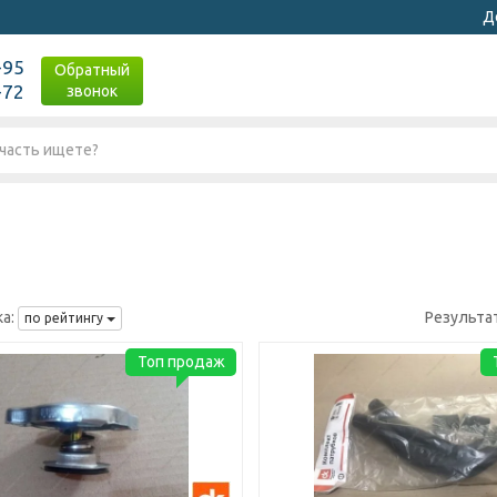
Д
-95
Обратный
-72
звонок
а:
Результа
по рейтингу
Топ продаж