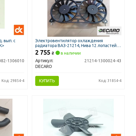
. вып. с
Электровентилятор охлаждения
ДК>
радиатора ВАЗ-21214, Нива 12 лопастей
двойной в сб. (DECARO)
2 755
₴
в наличии
082-1306010
Артикул:
21214-1300024-43
DECARO
КУПИТЬ
Код: 29854-4
Код: 31854-4