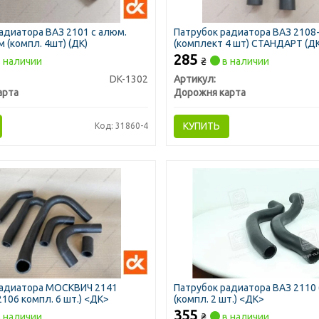
адиатора ВАЗ 2101 с алюм.
Патрубок радиатора ВАЗ 2108
 (компл. 4шт) (ДК)
(комплект 4 шт) СТАНДАРТ (Д
285
 наличии
₴
в наличии
DK-1302
Артикул:
арта
Дорожня карта
КУПИТЬ
Код: 31860-4
радиатора МОСКВИЧ 2141
Патрубок радиатора ВАЗ 2110 (
2106 компл. 6 шт.) <ДК>
(компл. 2 шт.) <ДК>
355
 наличии
₴
в наличии