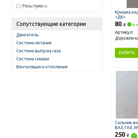
Рось-гума
(1)
Крышка рад
<ДК>
80
Сопутствующие категории
₴
в 
Артикул:
Двигатель
Дорожня к
Система питания
Система выпуска газа
КУПИТЬ
Система смазки
Вентиляция и отопление
Сальник во
ВАЗ, ГАЗ, У
250
₴