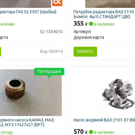
иатора ГАЗ 53,3307 (пробка)
Патрубок радиатора ВАЗ 2110 (
(компл. 4шт) СТАНДАРТ (ДК)
355
наличии
₴
в наличии
52-1304010
Артикул:
арта
Дорожня карта
КУПИТЬ
Код: 59297-4
Топ продаж
дяного насоса КАМАЗ, МАЗ,
Насос водяной ВАЗ 2101-07 (RI
АЗ, МТЗ 17х37х21 (БРТ)
570
склад
₴
в наличии