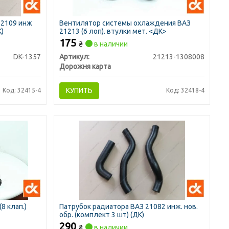
-2109 инж
Вентилятор системы охлаждения ВАЗ
К)
21213 (6 лоп). втулки мет. <ДК>
175
₴
в наличии
DK-1357
Артикул:
21213-1308008
Дорожня карта
КУПИТЬ
Код: 32415-4
Код: 32418-4
8 клап.)
Патрубок радиатора ВАЗ 21082 инж. нов.
обр. (комплект 3 шт) (ДК)
290
₴
в наличии