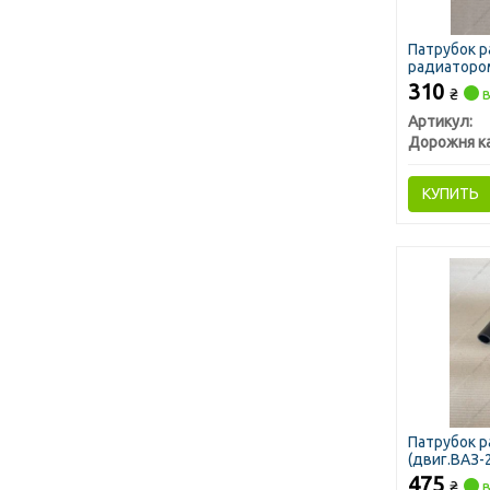
Патрубок р
радиатором
310
₴
в
Артикул:
Дорожня к
КУПИТЬ
Патрубок 
(двиг.ВАЗ-
475
₴
в