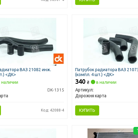
адиатора ВАЗ 21082 инж.
Патрубок радиатора ВАЗ 2107
т.) <ДК>
(компл. 4 шт.) <ДК>
340
 наличии
₴
в наличии
DK-1315
Артикул:
арта
Дорожня карта
КУПИТЬ
Код: 42088-4