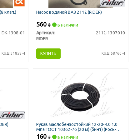
8 клап.)
Насос водяной ВАЗ 2112 (RIDER)
560
₴
в наличии
DK-1308-01
Артикул:
2112-1307010
RIDER
КУПИТЬ
Код: 31858-4
Код: 58760-4
DER)
Рукав маслобензостойкий 12-20-4.0 1.0
Мпа ГОСТ 10362-76 (20 м) (бинт) (Рось-
Гума)
160
₴
в наличии