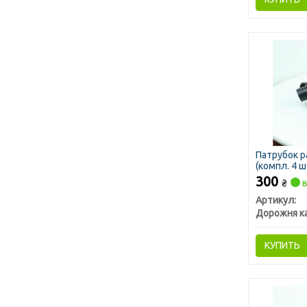
Патрубок р
(компл. 4 ш
300
₴
в
Артикул:
Дорожня к
КУПИТЬ