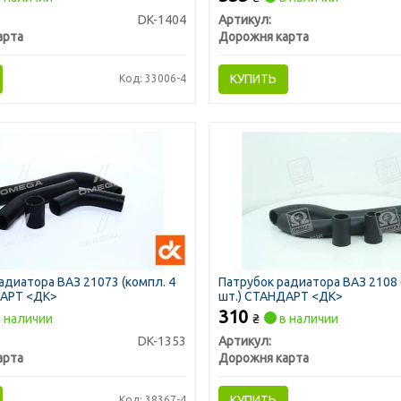
DK-1404
Артикул:
арта
Дорожня карта
КУПИТЬ
Код: 33006-4
адиатора ВАЗ 21073 (компл. 4
Патрубок радиатора ВАЗ 2108 
ДАРТ <ДК>
шт.) СТАНДАРТ <ДК>
310
 наличии
₴
в наличии
DK-1353
Артикул:
арта
Дорожня карта
КУПИТЬ
Код: 38367-4