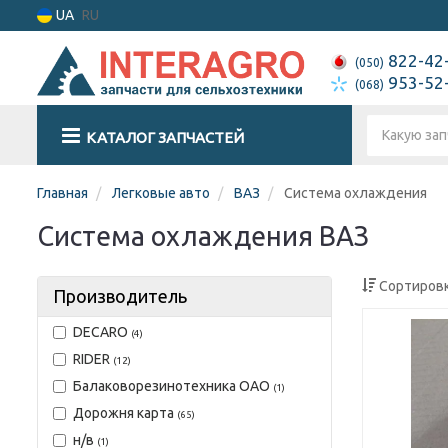
UA
RU
822-42
(050)
953-52
(068)
КАТАЛОГ ЗАПЧАСТЕЙ
Главная
Легковые авто
ВАЗ
Система охлаждения
Система охлаждения ВАЗ
Сортировк
Производитель
DECARO
(4)
RIDER
(12)
Балаковорезинотехника ОАО
(1)
Дорожня карта
(65)
н/в
(1)