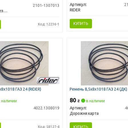
Артикул:
2
2101-1307013
RIDER
Балаковорезинотехника ОАО
КУПИТЬ
Код: 12236-1
8х1018 ГАЗ 24 (RIDER)
Ремень 8,5х8х1018 ГАЗ 24 (ДК)
80
 наличии
₴
в наличии
4022.1308019
Артикул:
4
Дорожня карта
КУПИТЬ
Код: 58127-4