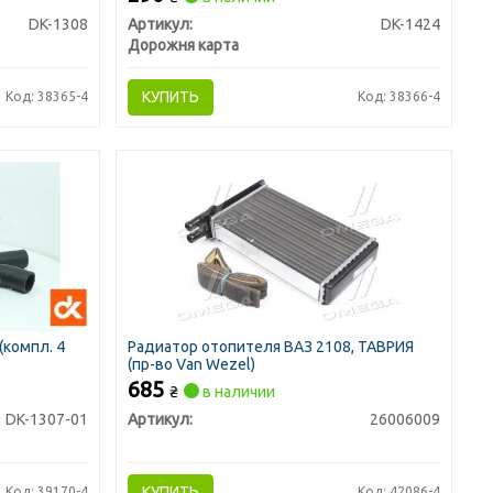
DK-1308
Артикул:
DK-1424
Дорожня карта
КУПИТЬ
Код: 38365-4
Код: 38366-4
(компл. 4
Радиатор отопителя ВАЗ 2108, ТАВРИЯ
(пр-во Van Wezel)
685
₴
в наличии
DK-1307-01
Артикул:
26006009
КУПИТЬ
Код: 39170-4
Код: 42086-4