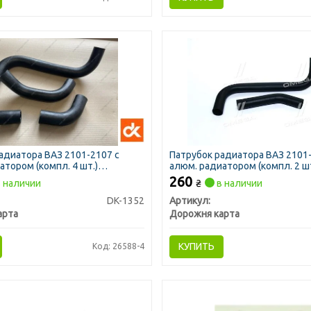
адиатора ВАЗ 2101-2107 с
Патрубок радиатора ВАЗ 2101-
атором (компл. 4 шт.)
алюм. радиатором (компл. 2 шт
 <ДК>
СТАНДАРТ <ДК>
260
 наличии
₴
в наличии
DK-1352
Артикул:
арта
Дорожня карта
КУПИТЬ
Код: 26588-4