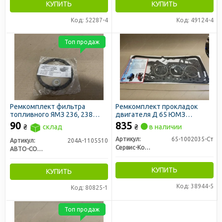
КУПИТЬ
КУПИТЬ
Код: 52287-4
Код: 49124-4
Топ продаж
Ремкомплект фильтра
Ремкомплект прокладок
топливного ЯМЗ 236, 238
двигателя Д 65 ЮМЗ
грубой очистки (3-и
STANDART (28 наименований)
90
835
₴
склад
₴
в наличии
наименования)
(пр-во Сервис-Комплектация)
Артикул:
65-1002035-Ст
Артикул:
204А-1105510
Сервис-Комплектация ООО, Украина
АВТО-СОЮЗ 88
КУПИТЬ
КУПИТЬ
Код: 38944-5
Код: 80825-1
Топ продаж