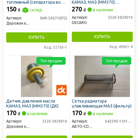
топливный (сепаратора воды
КАМАЗ, МАЗ (ММ370)
500FG) DAF, MAN, KAMAZ (ДК)
(DECARO)
150
270
₴
склад
₴
в наличии
Артикул:
5320-3829010
Артикул:
SWK-500/10(FG)
DECARO
Дорожня карта
КУПИТЬ
КУПИТЬ
Код: 49061-4
Код: 32706-1
Топ продаж
Топ продаж
Датчик давления масла
Сетка радиатора
КАМАЗ, МАЗ (ММ370) (ДК)
улавливающая МАЗ (фильтр)
170
170
₴
в наличии
₴
в наличии
Артикул:
5320-3829010
Артикул:
642290-1301010-55
Дорожня карта
АВТО-СОЮЗ 88