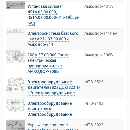
Установка силовая
Амкодор-451A
451A.02.00.000,
451A.02.00.000-01 » Общий
вид
Электросистема базового
Амкодор-211nev
шасси 211.37.00.000 »
Амкодор-211
208А-37.00.000 Схема
Амкодор-208В
электрическая
принципиальная »
АМКОДОР-208В
Электрооборудование
МТЗ-2522
двигателя(2822ДЦ/2822.1)
» Электрооборудование
Электрооборудование
МТЗ-2103
двигателя »
Электрооборудование
Управление рулевое
МТЗ-2022