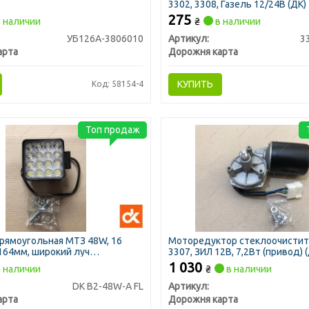
3302, 3308, Газель 12/24В (ДК)
275
 наличии
₴
в наличии
УБ126А-3806010
Артикул:
3
арта
Дорожня карта
КУПИТЬ
Код: 58154-4
Топ продаж
рямоугольная МТЗ 48W, 16
Моторедуктор стеклоочистит
164мм, широкий луч
3307, ЗИЛ 12В, 7,2Вт (привод) 
огрузчик) <ДК>
1 030
 наличии
₴
в наличии
DK B2-48W-A FL
Артикул:
арта
Дорожня карта