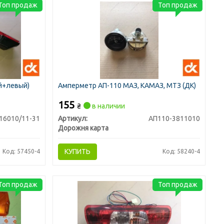
Топ продаж
Топ продаж
й+левый)
Амперметр АП-110 МАЗ, КАМАЗ, МТЗ (ДК)
155
₴
в наличии
16010/11-31
Артикул:
АП110-3811010
Дорожня карта
КУПИТЬ
Код: 57450-4
Код: 58240-4
Топ продаж
Топ продаж