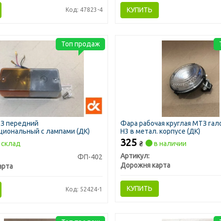
КУПИТЬ
Код: 47823-4
Топ продаж
З передний
Фара рабочая круглая МТЗ гал
циональный с лампами (ДК)
H3 в метал. корпусе (ДК)
325
склад
₴
в наличии
Артикул:
ФП-402
Дорожня карта
арта
КУПИТЬ
Код: 52424-1