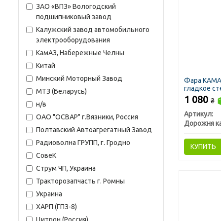
ЗАО «ВПЗ» Вологодский
подшипниковый завод
Калужский завод автомобильного
электрооборудования
КамАЗ, Набережные Челны
Китай
Минский Моторный Завод
Фара КАМАЗ,
гладкое ст
МТЗ (Беларусь)
корректоро
1 080
₴
н/в
Артикул:
ОАО "ОСВАР" г.Вязники, Россия
Дорожня к
Полтавский Автоагрегатный Завод
Радиоволна ГРУПП, г. Гродно
КУПИТЬ
СовеК
Струм ЧП, Украина
Тракторозапчасть г. Ромны
Украина
ХАРП (ГПЗ-8)
Цитрон (Россия)