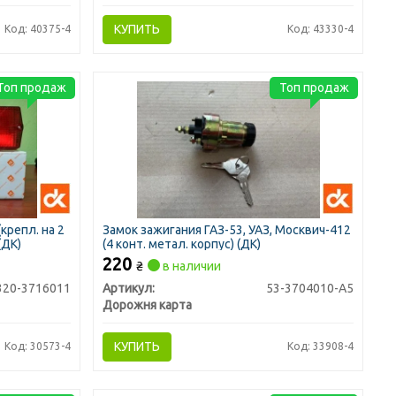
КУПИТЬ
Код: 40375-4
Код: 43330-4
Топ продаж
Топ продаж
крепл. на 2
Замок зажигания ГАЗ-53, УАЗ, Москвич-412
(ДК)
(4 конт. метал. корпус) (ДК)
220
₴
в наличии
320-3716011
Артикул:
53-3704010-A5
Дорожня карта
КУПИТЬ
Код: 30573-4
Код: 33908-4