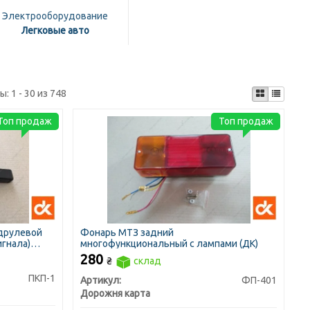
Электрооборудование
Легковые авто
ты:
1 - 30 из 748
Топ продаж
Топ продаж
друлевой
Фонарь МТЗ задний
игнала)
многофункциональный с лампами (ДК)
280
₴
склад
ПКП-1
Артикул:
ФП-401
Дорожня карта