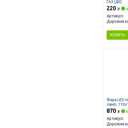
ГАЗ (ДК)
220
₴
в
Артикул:
Дорожня к
КУПИТЬ
Фара LED п
ламп, 110х
(трактор,п
870
₴
в
Артикул:
Дорожня к