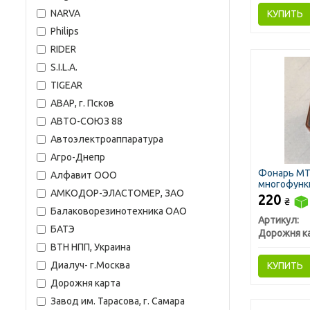
NARVA
КУПИТЬ
Philips
RIDER
S.I.L.A.
TIGEAR
АВАР, г. Псков
АВТО-СОЮЗ 88
Автоэлектроаппаратура
Агро-Днепр
Фонарь МТ
Алфавит ООО
многофунк
АМКОДОР-ЭЛАСТОМЕР, ЗАО
220
₴
Балаковорезинотехника ОАО
Артикул:
БАТЭ
Дорожня к
ВТН НПП, Украина
Диалуч- г.Москва
КУПИТЬ
Дорожня карта
Завод им. Тарасова, г. Самара