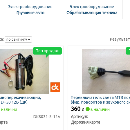
Электрооборудование
Электрооборудование
Грузовые авто
Обрабатывающая техника
а:
Результа
по рейтингу
Топ продаж
ливоперекачивающий,
Переключатель света МТЗ по
 D=50 12В (ДК)
(фар, поворотов и звукового с
<ДК>
360
 наличии
₴
в наличии
DK8021-S-12V
Артикул:
арта
Дорожня карта