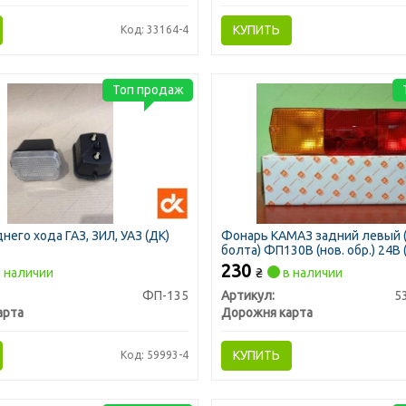
КУПИТЬ
Код: 33164-4
Топ продаж
него хода ГАЗ, ЗИЛ, УАЗ (ДК)
Фонарь КАМАЗ задний левый (
болта) ФП130В (нов. обр.) 24В 
230
 наличии
₴
в наличии
ФП-135
Артикул:
5
арта
Дорожня карта
КУПИТЬ
Код: 59993-4