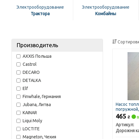
Электрооборудование
Электрооборудование
Трактора
Комбайны
Сортировк
Производитель
AXXIS Польша
Castrol
DECARO
DETALKA
Elf
Finwhale, Германия
Насос топ
Jubana, Литва
погружной,
KAINAR
465
₴
в
Liqui Moly
Артикул:
LOCTITE
Дорожня к
Magneton, Чехия