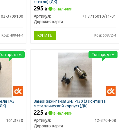
стекло) (ДК)
295
₴
в наличии
302-3709100
Артикул:
71.3716010/11-01
Дорожня карта
КУПИТЬ
Код: 48844-4
Код: 50872-4
Топ продаж
Топ продаж
еля ГАЗ
Замок зажигания ЗИЛ-130 (3 контакта,
(ДК)
металлический корпус) (ДК)
225
₴
в наличии
161.3730
Артикул:
12-3704-08
Дорожня карта