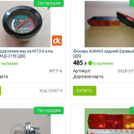
Топ продаж
давления масла МТЗ 6 атм.
Фонарь КАМАЗ задний (правы
МД-219) (ДК)
(ДК)
485
 наличии
₴
в наличии
МТТ-6
Артикул:
5320-37
арта
Дорожня карта
КУПИТЬ
Код: 52427-4
Топ продаж