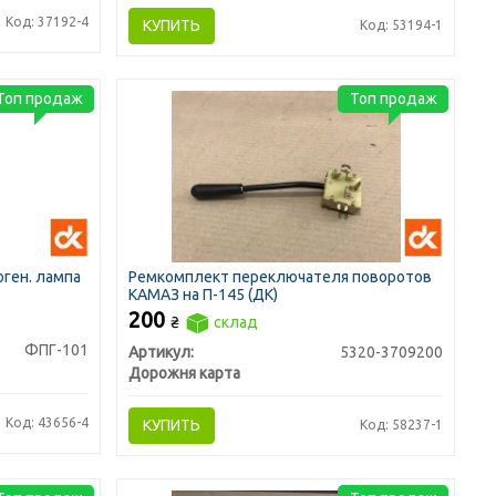
Код: 37192-4
КУПИТЬ
Код: 53194-1
Топ продаж
Топ продаж
оген. лампа
Ремкомплект переключателя поворотов
КАМАЗ на П-145 (ДК)
200
₴
склад
ФПГ-101
Артикул:
5320-3709200
Дорожня карта
Код: 43656-4
КУПИТЬ
Код: 58237-1