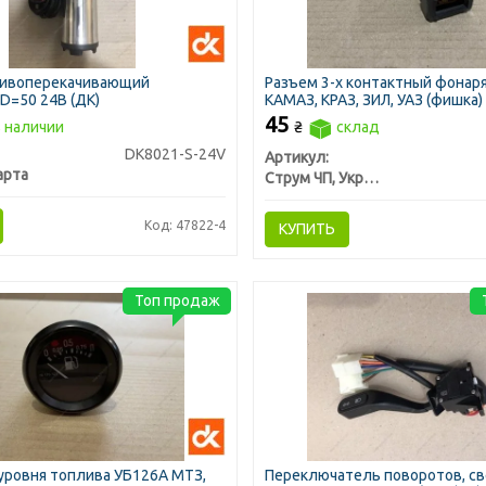
ливоперекачивающий
Разъем 3-х контактный фонар
D=50 24В (ДК)
КАМАЗ, КРАЗ, ЗИЛ, УАЗ (фишка)
Украина)
45
 наличии
₴
склад
DK8021-S-24V
Артикул:
арта
Струм ЧП, Украина
Код: 47822-4
КУПИТЬ
Топ продаж
уровня топлива УБ126А МТЗ,
Переключатель поворотов, св