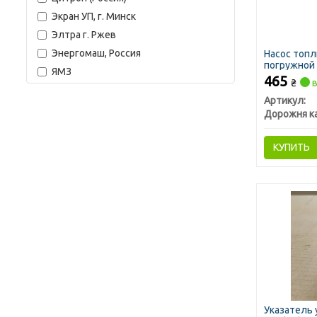
Экран УП, г. Минск
Элтра г. Ржев
Энергомаш, Россия
Насос топ
погружной 
ЯМЗ
465
₴
в
Артикул:
Дорожня к
КУПИТЬ
Указатель 