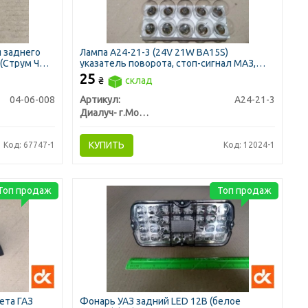
я заднего
Лампа А24-21-3 (24V 21W BA15S)
 (Струм ЧП
указатель поворота, стоп-сигнал МАЗ,
КАМАЗ, автобус (пр-во Диалуч)
25
₴
склад
04-06-008
Артикул:
А24-21-3
Диалуч- г.Москва
КУПИТЬ
Код: 67747-1
Код: 12024-1
Топ продаж
Топ продаж
ета ГАЗ
Фонарь УАЗ задний LED 12В (белое