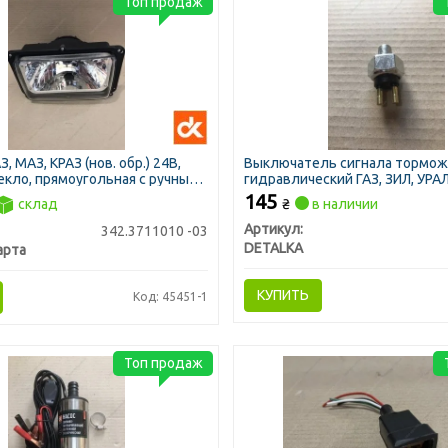
Топ продаж
 МАЗ, КРАЗ (нов. обр.) 24В,
Выключатель сигнала тормо
екло, прямоугольная с ручным
гидравлический ГАЗ, ЗИЛ, УРАЛ
м (ДК)
(DETALKA)
145
склад
₴
в наличии
Артикул:
342.3711010 -03
DETALKA
арта
КУПИТЬ
Код: 45451-1
Топ продаж