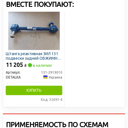
продукции. Все детали проходят сертификацию по
ВМЕСТЕ ПОКУПАЮТ:
международным стандартам: TUV, TS16949, ISO 9001, ISO
9002.
Штанга реактивная ЗИЛ 131
подвески задней ОБЖИМНАЯ
(нового образца) с гайками
11 205
₴
в наличии
(DETALKA)
Артикул:
131-2919010
DETALKA
Украина
КУПИТЬ
Код: 32693-4
ПРИМЕНЯЕМОСТЬ ПО СХЕМАМ