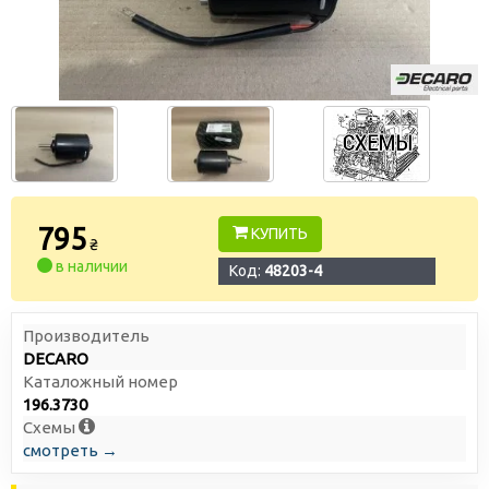
795
КУПИТЬ
₴
в наличии
Код:
48203-4
Производитель
DECARO
Каталожный номер
196.3730
Схемы
смотреть →