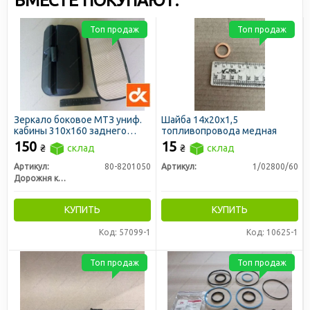
ВМЕСТЕ ПОКУПАЮТ:
Топ продаж
Топ продаж
Зеркало боковое МТЗ униф.
Шайба 14х20х1,5
кабины 310х160 заднего
топливопровода медная
вида (ДК)
150
15
₴
склад
₴
склад
Артикул:
80-8201050
Артикул:
1/02800/60
Дорожня карта
КУПИТЬ
КУПИТЬ
Код: 57099-1
Код: 10625-1
Топ продаж
Топ продаж