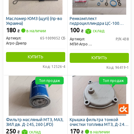
Масломер ЮМЗ (щуп) (пр-во
Ремкомплект
Украина)
гидроциллиндра ЦС-100
МТЗ, ЮМЗ (ст. обр.) (пр-во
180
100
₴
в наличии
₴
склад
МПИ-Агро)
Артикул:
65-1009052 СБ
Артикул:
Р/К-438
Агро-Днепр
МПИ-Агро ООО TM RINGROUP
КУПИТЬ
КУПИТЬ
Код: 12526-4
Код: 96419-1
Топ продаж
Топ продаж
Фильтр масляный МТЗ, МАЗ,
Крышка фильтра тонкой
ЗИЛ дв. Д-245, 260 (JFD)
очистки топлива МТЗ, Д-240
(ДК)
250
170
₴
склад
₴
в наличии