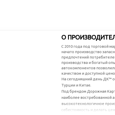
О ПРОИЗВОДИТЕ
С 2010 года под торговой м
начато производство запасн
предпочтений потребителей
производства и богатый оп
автокомпонентов позволили
качеством и доступной цено
На сегодняшний день ДК™ о
Турции и Китае.
Под брендом Дорожная Карт
наиболее востребованной а
высокотехнологичное произ
себестоимость и делать цен