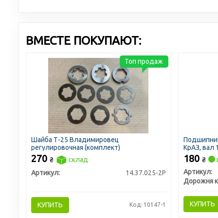
ВМЕСТЕ ПОКУПАЮТ:
Топ продаж
Шайба Т-25 Владимировец
Подшипник
регулировочная (комплект)
КрАЗ, вал
<ДК>
270
180
₴
склад
₴
Артикул:
Артикул:
14.37.025-2Р
Дорожня к
КУПИТЬ
КУПИТЬ
Код: 10147-1