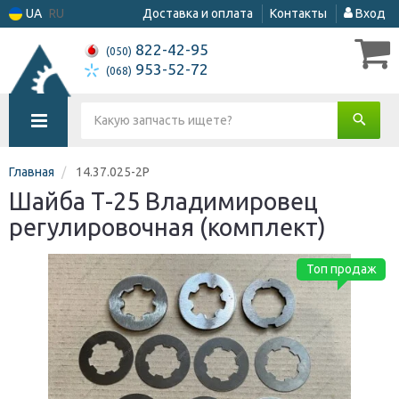
UA
RU
Доставка и оплата
Контакты
Вход
822-42-95
(050)
953-52-72
(068)
Главная
14.37.025-2Р
Шайба Т-25 Владимировец
регулировочная (комплект)
Топ продаж