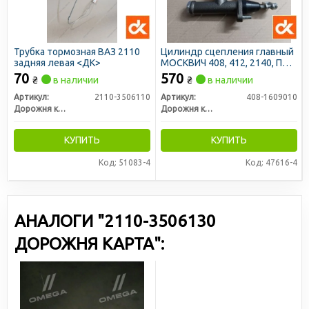
Трубка тормозная ВАЗ 2110
Цилиндр сцепления главный
задняя левая <ДК>
МОСКВИЧ 408, 412, 2140, ПАЗ
3205 (в сборе с бачком) (ДК)
70
570
₴
в наличии
₴
в наличии
Артикул:
2110-3506110
Артикул:
408-1609010
Дорожня карта
Дорожня карта
КУПИТЬ
КУПИТЬ
Код: 51083-4
Код: 47616-4
АНАЛОГИ "2110-3506130
ДОРОЖНЯ КАРТА":