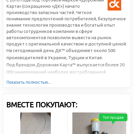
Карта» (сокращенно «ДК») начато
производство запасных частей. Четкое
понимание предпочтений потребителей, безупречное
знание технологии производства и богатый опыт
работы сотрудников компании в сфере
автокомпонентов позволили вывести на рынок
продукт с оригинальной качеством и доступной ценой.
На сегодняшний день ДК™ объединяет около 500
производителей в Украине, Турции и Китае.
Под брендом Дорожная Карта™ выпускается более 20
000 наименований наиболее востребованной
автомобильной продукции. Большая серийность,
Показать полностью...
высокотехнологичное производство и отлаженная
логистика позволяют снижать себестоимость и делать
цены доступными для всех участников рынка.
ВМЕСТЕ ПОКУПАЮТ:
Топ продаж