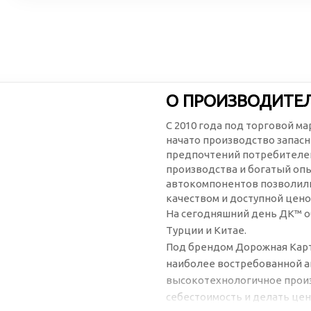
О ПРОИЗВОДИТЕ
С 2010 года под торговой м
начато производство запасн
предпочтений потребителей
производства и богатый оп
автокомпонентов позволили
качеством и доступной цено
На сегодняшний день ДК™ о
Турции и Китае.
Под брендом Дорожная Карт
наиболее востребованной а
высокотехнологичное произ
себестоимость и делать цен