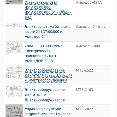
Установка силовая
Амкодор-451A
451A.02.00.000,
451A.02.00.000-01 » Общий
вид
Электросистема базового
Амкодор-211nev
шасси 211.37.00.000 »
Амкодор-211
208А-37.00.000 Схема
Амкодор-208В
электрическая
принципиальная »
АМКОДОР-208В
Электрооборудование
МТЗ-2522
двигателя(2822ДЦ/2822.1)
» Электрооборудование
Электрооборудование
МТЗ-2103
двигателя »
Электрооборудование
Управление рулевое
МТЗ-2022
гидрообъемное » Рулевое