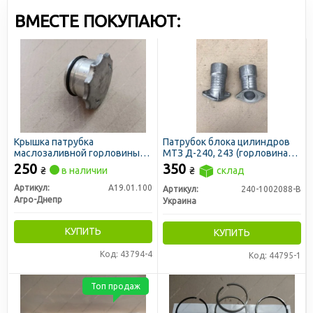
ВМЕСТЕ ПОКУПАЮТ:
Крышка патрубка
Патрубок блока цилиндров
маслозаливной горловины
МТЗ Д-240, 243 (горловина
МТЗ в сб. с кольцом упл. (пр-
маслозаливная)
250
350
₴
в наличии
₴
склад
во Украина)
Артикул:
А19.01.100
Артикул:
240-1002088-В
Агро-Днепр
Украина
КУПИТЬ
КУПИТЬ
Код: 43794-4
Код: 44795-1
Топ продаж