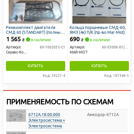
Ремкомплект двигателя
Кольца поршневые СМД-60,
СМД 60 (STANDART) (полный)
ЯМЗ (4к) П/К (пр-во Mar-Mot)
(29 наим.) Т150 (пр-во
1 565
690
₴
в наличии
₴
в наличии
Сервис-Комплектация)
Артикул:
60-1002035-Ст
Артикул:
60-03006-01/236-1004002
Сервис-Комплектация ООО, Украина
MAR-MOT
КУПИТЬ
КУПИТЬ
Код: 30221-4
Код: 181946-5
ПРИМЕНЯЕМОСТЬ ПО СХЕМАМ
6712А.18.00.000
Амкодор-6712А
Электросистема »
Электросистема