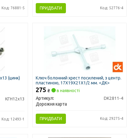
ПРИДБАТИ
Код: 76881-5
Код: 52776-4
х13 (цинк)
Ключ болонний хрест посилений, з центр.
пластиною, 17X19X21X1/2 мм. <ДК>
275
₴
в наявності
Артикул:
DK2811-4
КГН12х13
Дорожня карта
ПРИДБАТИ
Код: 29275-4
Код: 12493-1