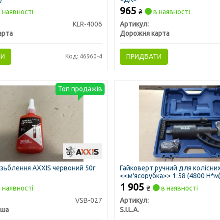
965
 наявності
₴
в наявності
KLR-4006
Артикул:
арта
Дорожня карта
ТИ
ПРИДБАТИ
Код: 46960-4
Топ продажів
ізьблення AXXIS червоний 50г
Гайковерт ручний для колісних
<<м'ясорубка>> 1:58 (4800 Н*м
1 905
 наявності
₴
в наявності
VSB-027
Артикул:
ьша
S.I.L.A.