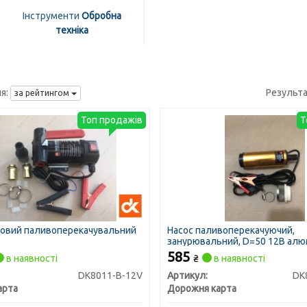
Інструменти
Обробна
техніка
я:
Результа
за рейтингом
Топ продажів
Т
повий паливоперекачувальний
Насос паливоперекачуючий,
занурювальний, D=50 12В алюм
з фільтром (ДК)
585
в наявності
₴
в наявності
DK8011-B-12V
Артикул:
DK
арта
Дорожня карта