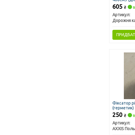
605
₴
в
Артикул:
Дорожня к
ПРИДБА
Фіксатор р
(герметик)
250
₴
в
Артикул:
AXXIS Пол