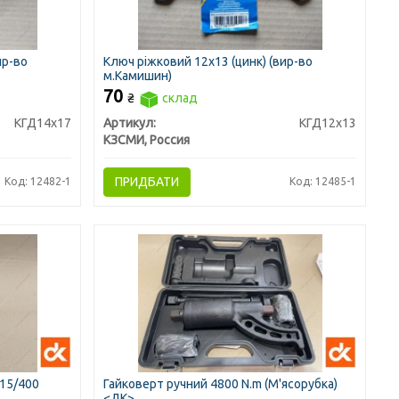
ир-во
Ключ ріжковий 12х13 (цинк) (вир-во
м.Камишин)
70
₴
склад
КГД14х17
Артикул:
КГД12х13
КЗСМИ, Россия
ПРИДБАТИ
Код: 12482-1
Код: 12485-1
215/400
Гайковерт ручний 4800 N.m (М'ясорубка)
<ДК>