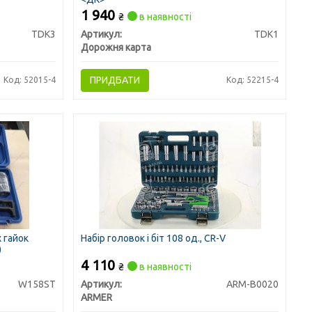
1 940
₴
в наявності
TDK3
Артикул:
TDK1
Дорожня карта
ПРИДБАТИ
Код: 52015-4
Код: 52215-4
 гайок
Набір головок і біт 108 од., CR-V
)
4 110
₴
в наявності
W158ST
Артикул:
ARM-B0020
ARMER