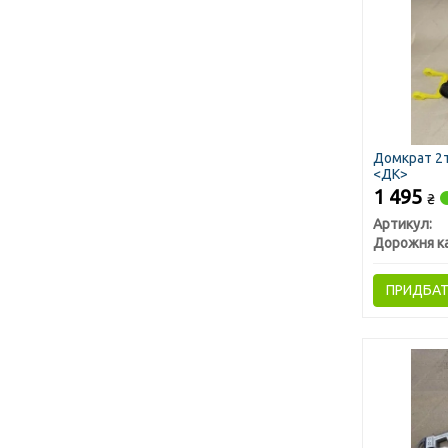
Домкрат 2т
<ДК>
1 495
₴
Артикул:
Дорожня к
ПРИДБА