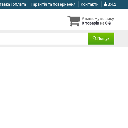
авка і оплата
Гарантія та повернення
Контакти
Вхід
У вашому кошику
0 товарів
на
0 ₴
Пошук