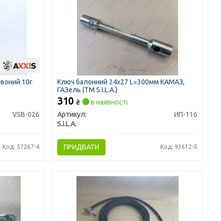
рвоний 10г
Ключ балонний 24х27 L=300мм КАМАЗ,
ГАЗель (ТМ S.I.L.A.)
310
₴
в наявності
VSB-026
Артикул:
ИП-116
S.I.L.A.
ПРИДБАТИ
Код: 57267-4
Код: 93612-5