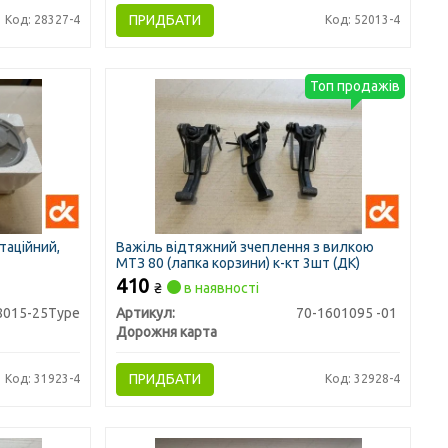
ПРИДБАТИ
Код: 28327-4
Код: 52013-4
Топ продажів
таційний,
Важіль відтяжний зчеплення з вилкою
МТЗ 80 (лапка корзини) к-кт 3шт (ДК)
410
₴
в наявності
8015-25Type
Артикул:
70-1601095 -01
Дорожня карта
ПРИДБАТИ
Код: 31923-4
Код: 32928-4