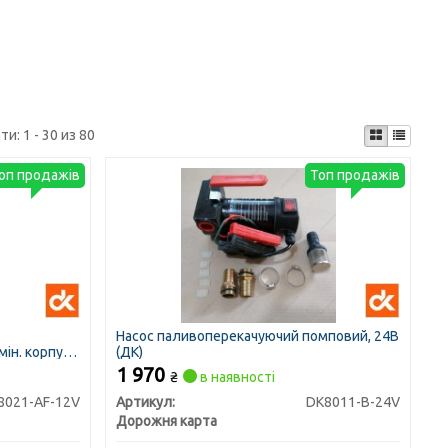
ти:
1 - 30 из 80
оп продажів
Топ продажів
Насос паливоперекачуючий помповий, 24В
ін. корпус,
(ДК)
1 970
₴
в наявності
8021-AF-12V
Артикул:
DK8011-B-24V
Дорожня карта