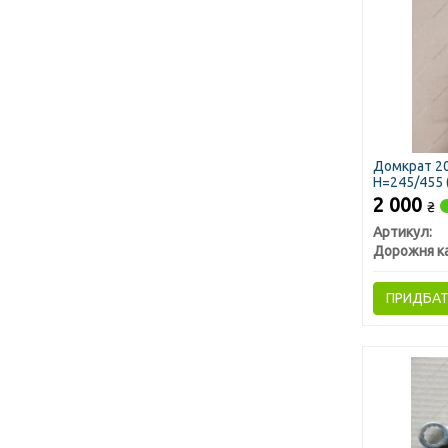
Домкрат 20
H=245/455 
2 000
₴
Артикул:
Дорожня к
ПРИДБА