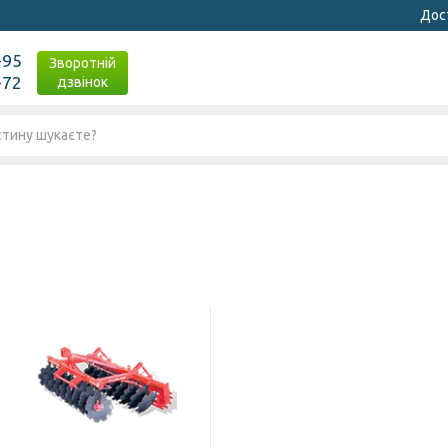
Дост
-95
Зворотній
-72
дзвінок