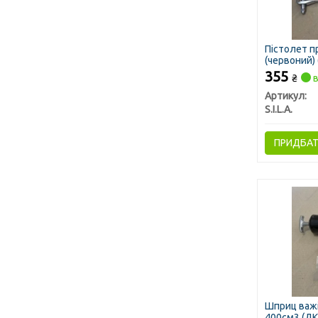
Пістолет п
(червоний) (
355
₴
в
Артикул:
S.I.L.A.
ПРИДБА
Шприц важ
400см3 (ДК