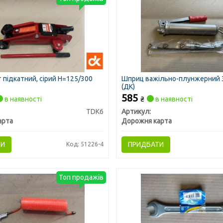
 підкатний, сірий H=125/300
Шприц важільно-плунжерний 3
(ДК)
585
в наявності
₴
в наявності
TDK6
Артикул:
арта
Дорожня карта
ТИ
ПРИДБАТИ
Код: 51226-4
Топ продажів