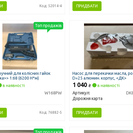
ТИ
ПРИДБАТИ
Код: 52014-4
Топ продажів
ручний для колісних гайок
Насос для перекачки масла, ро
ка>> 1:68 (6200 Н*м)
D=25 алюмин. корпус, <ДК>
1 040
в наявності
₴
в наявності
W168PW
Артикул:
DK
Дорожня карта
ТИ
ПРИДБАТИ
Код: 76882-5
Топ продажів