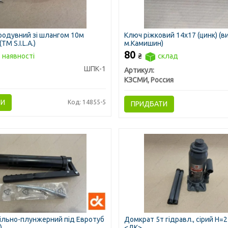
родувний зі шлангом 10м
Ключ ріжковий 14х17 (цинк) (в
ТМ S.I.L.A.)
м.Камишин)
80
 наявності
₴
склад
ШПК-1
Артикул:
КЗСМИ, Россия
ТИ
Код: 14855-5
ПРИДБАТИ
ільно-плунжерний під Евротуб
Домкрат 5т гідравл., сірий H=
)
<ДК>