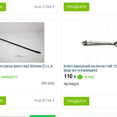
ТИ
ПРИДБАТИ
Код: 57266-4
тажна (монтаж) 800мм (S.I.L.A.
Ключ накидний колінчастий 12
(вир-во м.Камишин)
110
 наявності
₴
склад
ЛМ-800
Артикул:
ТИ
Код: 81796-5
ПРИДБАТИ