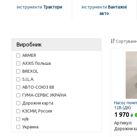
Інструменти
Трактори
Інструменти
Вантажні
авто
Сортуванн
Виробник
ARMER
AXXIS Польша
BREXOL
S.I.L.A.
АВТО-СОЮЗ 88
ГУМА-СЕРВІС УКРАЇНА
Насос пом
Дорожня карта
12В (ДК)
КЗСМИ, Россия
1 970
₴
н/в
Артикул:
Украина
Дорожня к