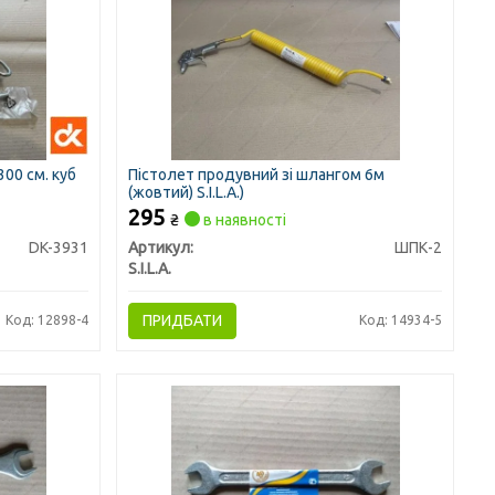
00 см. куб
Пістолет продувний зі шлангом 6м
(жовтий) S.I.L.A.)
295
₴
в наявності
DK-3931
Артикул:
ШПК-2
S.I.L.A.
ПРИДБАТИ
Код: 12898-4
Код: 14934-5