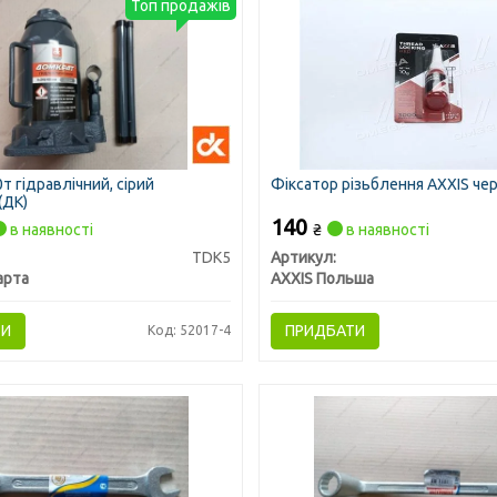
Топ продажів
т гідравлічний, сірий
Фіксатор різьблення AXXIS че
(ДК)
140
в наявності
₴
в наявності
TDK5
Артикул:
арта
AXXIS Польша
ТИ
ПРИДБАТИ
Код: 52017-4