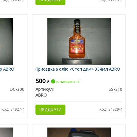
гр ABRO
Присадка в олію <Стоп дим> 354мл ABRO
500
₴
в наявності
DG-300
Артикул:
SS-510
ABRO
ПРИДБАТИ
Код: 54927-4
Код: 54929-4