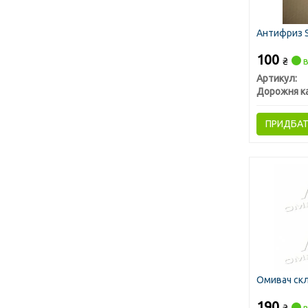
Антифриз St
100
₴
в
Артикул:
Дорожня к
ПРИДБА
Омивач скл
190