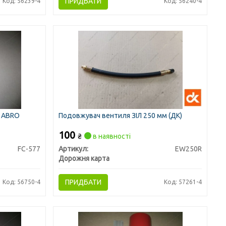
ПРИДБАТИ
Код: 56239-4
Код: 56240-4
р ABRO
Подовжувач вентиля ЗІЛ 250 мм (ДК)
100
₴
в наявності
FC-577
Артикул:
EW250R
Дорожня карта
ПРИДБАТИ
Код: 56750-4
Код: 57261-4