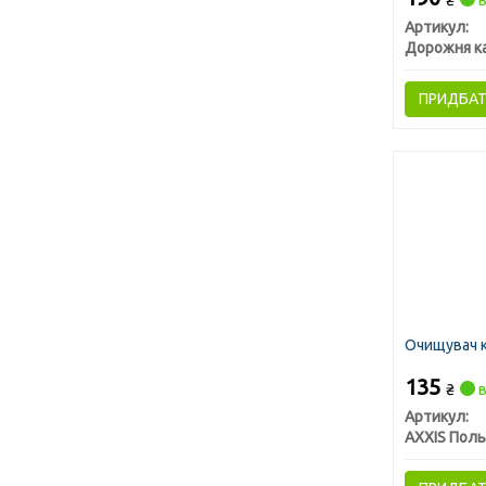
₴
в
Артикул:
Дорожня к
ПРИДБА
Очищувач 
135
₴
в
Артикул:
AXXIS Пол