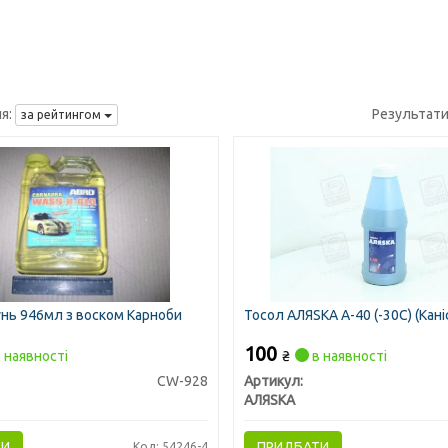
я:
Результати
за рейтингом
нь 946мл з воском Карноби
Тосол АЛЯSКА А-40 (-30С) (Кані
100
 наявності
₴
в наявності
CW-928
Артикул:
АЛЯSКА
ТИ
ПРИДБАТИ
Код: 54246-4