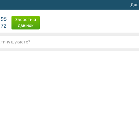
Дост
-95
Зворотній
-72
дзвінок