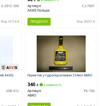
₴
в наявності
G-2012-500
Артикул:
CJ-7007
AXXIS Польша
ПРИДБАТИ
Код: 55714-4
Код: 56233-4
ий AXXIS
Герметик у гідропідсилювач 354мл ABRO
340
₴
в наявності
VSB-012
Артикул:
PS-700
ABRO