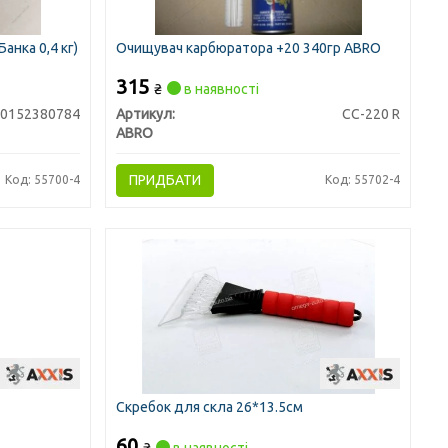
нка 0,4 кг)
Очищувач карбюратора +20 340гр ABRO
315
₴
в наявності
20152380784
Артикул:
CC-220 R
ABRO
ПРИДБАТИ
Код: 55700-4
Код: 55702-4
Скребок для скла 26*13.5см
60