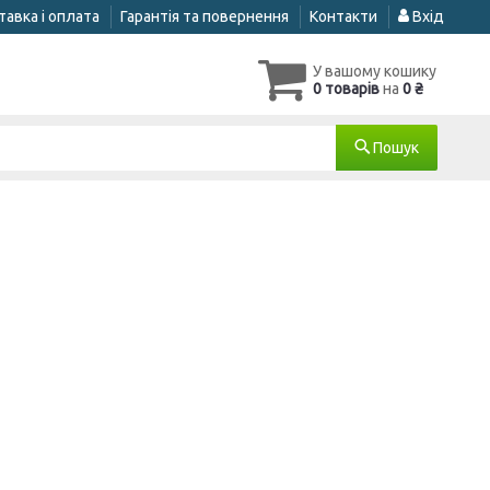
авка і оплата
Гарантія та повернення
Контакти
Вхід
У вашому кошику
0 товарів
на
0 ₴
Пошук