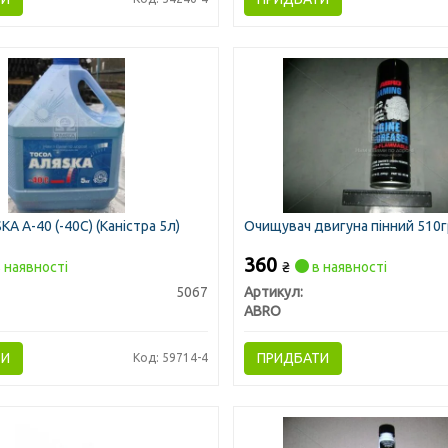
А А-40 (-40С) (Каністра 5л)
Очищувач двигуна пінний 510
360
 наявності
₴
в наявності
5067
Артикул:
ABRO
ТИ
ПРИДБАТИ
Код: 59714-4