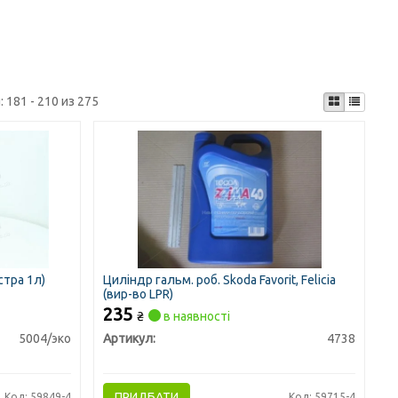
:
181 - 210 из 275
стра 1л)
Циліндр гальм. роб. Skoda Favorit, Felicia
(вир-во LPR)
235
₴
в наявності
5004/эко
Артикул:
4738
ПРИДБАТИ
Код: 59849-4
Код: 59715-4