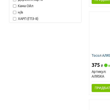
Кама Ойл
н/в
ХАРП (ГПЗ-8)
Тосол АЛЯSК
375
₴
в
Артикул:
АЛЯSКА
ПРИДБА