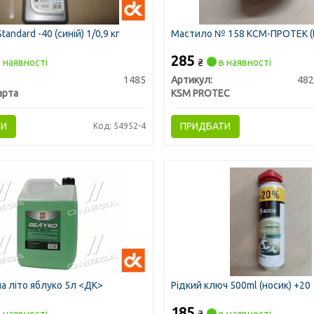
andard -40 (синій) 1/0,9 кг
Мастило № 158 КСМ-ПРОТЕК (Ба
285
 наявності
₴
в наявності
1485
Артикул:
48
арта
KSM PROTEC
ТИ
ПРИДБАТИ
Код: 54952-4
а літо яблуко 5л <ДК>
Рідкий ключ 500ml (носик) +20
185