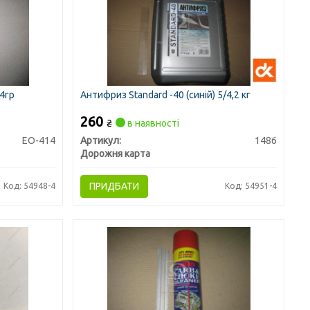
4гр
Антифриз Standard -40 (синій) 5/4,2 кг
260
₴
в наявності
EO-414
Артикул:
1486
Дорожня карта
ПРИДБАТИ
Код: 54948-4
Код: 54951-4