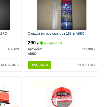
 ABRO
Очищувач карбюратора 283гр ABRO
290
₴
в наявності
GT-409
Артикул:
CC-200 R
ABRO
ПРИДБАТИ
Код: 57687-4
Код: 57688-4