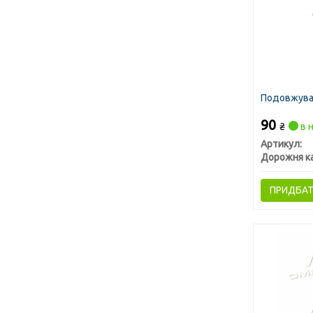
Подовжува
90
₴
в н
Артикул:
Дорожня к
ПРИДБА