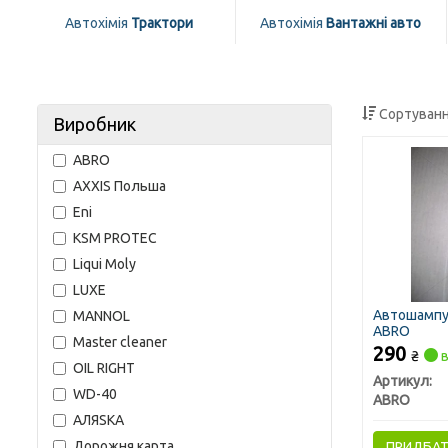
Автохімія
Трактори
Автохімія
Вантажні авто
Сортуванн
Виробник
ABRO
AXXIS Польша
Eni
KSM PROTEC
Liqui Moly
LUXE
Автошампу
MANNOL
ABRO
Master cleaner
290
₴
в
OIL RIGHT
Артикул:
WD-40
ABRO
АЛЯSКА
Дорожня карта
ПРИДБА