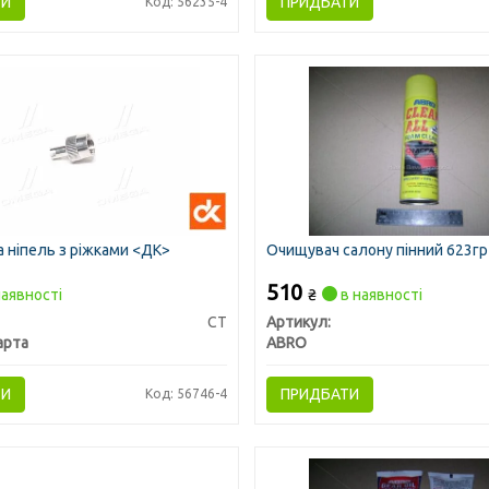
ТИ
ПРИДБАТИ
Код: 56235-4
а ніпель з ріжками <ДК>
Очищувач салону пінний 623г
510
аявності
₴
в наявності
CT
Артикул:
арта
ABRO
ТИ
ПРИДБАТИ
Код: 56746-4