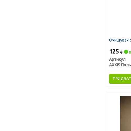
Очищувач с
125
₴
в
Артикул:
AXXIS Пол
ПРИДБА