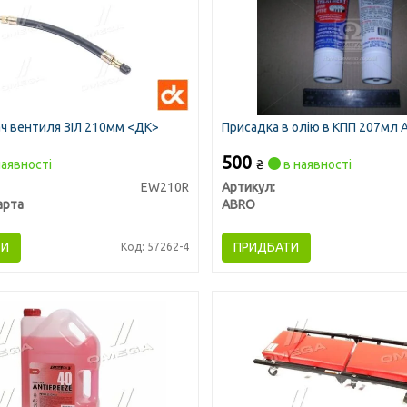
ч вентиля ЗІЛ 210мм <ДК>
Присадка в олію в КПП 207мл
500
аявності
₴
в наявності
EW210R
Артикул:
арта
ABRO
ТИ
ПРИДБАТИ
Код: 57262-4