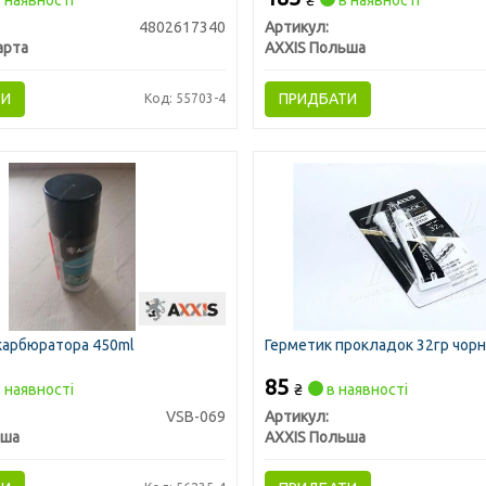
 наявності
₴
в наявності
4802617340
Артикул:
арта
AXXIS Польша
ТИ
ПРИДБАТИ
Код: 55703-4
карбюратора 450ml
Герметик прокладок 32гр чорн
85
 наявності
₴
в наявності
VSB-069
Артикул:
ьша
AXXIS Польша