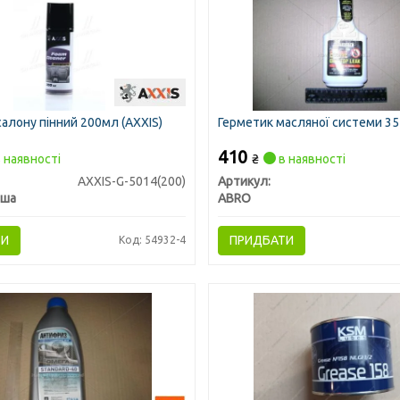
алону пінний 200мл (AXXIS)
Герметик масляної системи 35
410
 наявності
₴
в наявності
AXXIS-G-5014(200)
Артикул:
ьша
ABRO
ТИ
ПРИДБАТИ
Код: 54932-4