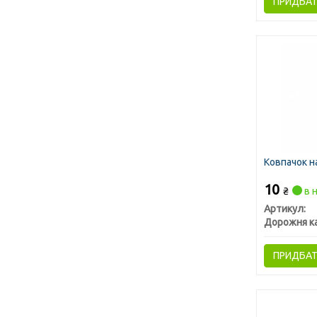
ПРИДБА
Ковпачок н
10
₴
в н
Артикул:
Дорожня к
ПРИДБА