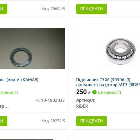
ТИ
ПРИДБАТИ
Код: 20604-5
на (вир-во КАМАЗ)
Підшипник 7306 (30306JR)
пром.шест.разд.кор.МТЗ (RIDE
250
аявності
₴
в наявності
4310-1802037
Артикул:
КамАЗ, Набережные Челны
RIDER
ТИ
ПРИДБАТИ
Код: 20279-5