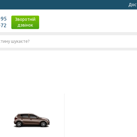
Дост
-95
Зворотній
-72
дзвінок