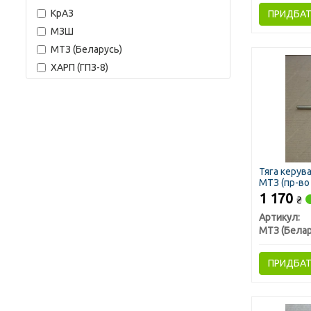
КрАЗ
ПРИДБА
МЗШ
МТЗ (Беларусь)
ХАРП (ГПЗ-8)
Тяга керув
МТЗ (пр-во
1 170
₴
Артикул:
МТЗ (Белар
ПРИДБА