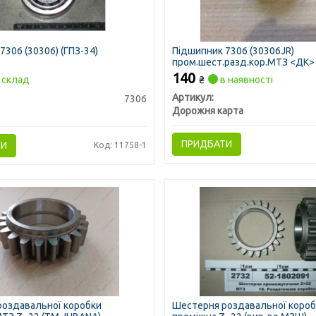
7306 (30306) (ГПЗ-34)
Підшипник 7306 (30306JR)
пром.шест.разд.кор.МТЗ <ДК>
140
склад
₴
в наявності
Артикул:
7306
Дорожня карта
ПРИДБАТИ
ТИ
Код: 11758-1
роздавальної коробки
Шестерня роздавальної коро