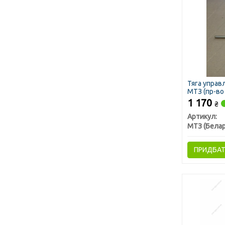
Тяга управ
МТЗ (пр-во
1 170
₴
Артикул:
МТЗ (Белар
ПРИДБА