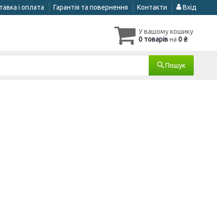
авка і оплата
Гарантія та повернення
Контакти
Вхід
У вашому кошику
0 товарів
на
0 ₴
Пошук