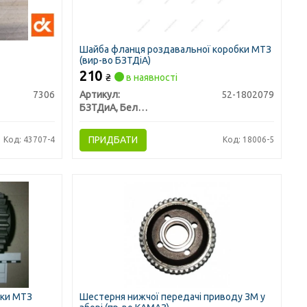
Шайба фланця роздавальної коробки МТЗ
(вир-во БЗТДіА)
210
₴
в наявності
7306
Артикул:
52-1802079
БЗТДиА, Беларусь
ПРИДБАТИ
Код: 43707-4
Код: 18006-5
бки МТЗ
Шестерня нижчої передачі приводу ЗМ у