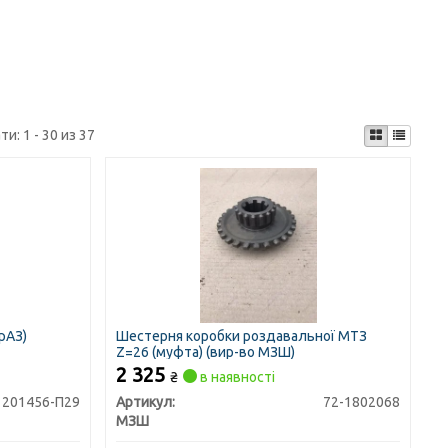
ти:
1 - 30 из 37
рАЗ)
Шестерня коробки роздавальної МТЗ
Z=26 (муфта) (вир-во МЗШ)
2 325
₴
в наявності
201456-П29
Артикул:
72-1802068
МЗШ