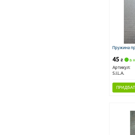
Пружина пр
45
₴
в н
Артикул:
S.I.L.A.
ПРИДБА