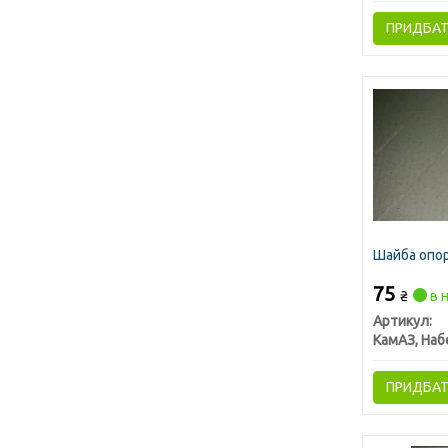
ПРИДБА
Шайба опор
75
₴
в н
Артикул:
ПРИДБА