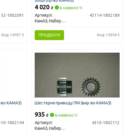
зборі (пр-во КАМАЗ)
4 020
₴
в наявності
52-1802091
Артикул:
43114-1802189
КамАЗ, Набережные Челны
ПРИДБАТИ
Код: 14787-5
Код: 15054-5
-во КАМАЗ)
Шестерня приводу ПМ (вир-во КАМАЗ)
935
₴
в наявності
310-1802144
Артикул:
4310-1802112
КамАЗ, Набережные Челны