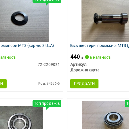
омопори МТЗ (вир-во S.I.L.A)
Вісь шестерні проміжної МТЗ (
440
аявності
₴
в наявності
72-2209021
Артикул:
Дорожня карта
ТИ
ПРИДБАТИ
Код: 94536-5
Топ продажів
Т