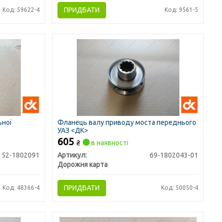
ПРИДБАТИ
Код: 59622-4
Код: 9561-5
ьної
Фланець валу приводу моста переднього
УАЗ <ДК>
605
₴
в наявності
52-1802091
Артикул:
69-1802043-01
Дорожня карта
ПРИДБАТИ
Код: 48366-4
Код: 50050-4