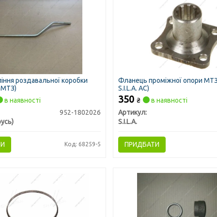
ління роздавальної коробки
Фланець проміжної опори МТЗ
 МТЗ)
S.I.L.A. AC)
350
в наявності
₴
в наявності
952-1802026
Артикул:
усь)
S.I.L.A.
ТИ
ПРИДБАТИ
Код: 68259-5