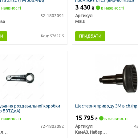
ТЗ Z=22 (ТМ JUBANA)
проміжна Z=22 (вир-во МЗШ)
3 430
 наявності
₴
в наявності
52-1802091
Артикул:
тва
МЗШ
ТИ
ПРИДБАТИ
Код: 57627-5
ування роздавальної коробки
Шестерня приводу ЗМ в сб.(пр
о БЗТДиА)
15 795
 наявності
₴
в наявності
72-1802082
Артикул:
4
БЗТДиА, Беларусь
КамАЗ, Набережные Челны