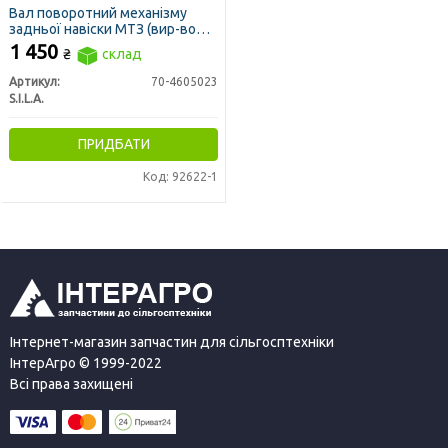
Вал поворотний механізму
задньої навіски МТЗ (вир-во
S.I.L.A)
1 450
₴
склад
Артикул:
70-4605023
S.I.L.A.
ПРИДБАТИ
Код: 92622-1
Інтернет-магазин запчастин для сільгосптехніки
ІнтерАгро © 1999-2022
Всі права захищені