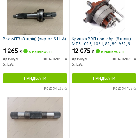
Вал МТЗ (8 шліц) (вир-во S.I.L.A)
Кришка ВВП нов. обр. (8 шліц)
МТЗ 1025, 1021, 82, 80, 952, 920,
923 (пр-во S.I.L.A)
1 265
12 075
₴
в наявності
₴
в наявності
Артикул:
80-4202015-А
Артикул:
80-4202020-А
S.I.L.A.
S.I.L.A.
ПРИДБАТИ
ПРИДБАТИ
Код: 94537-5
Код: 94488-5