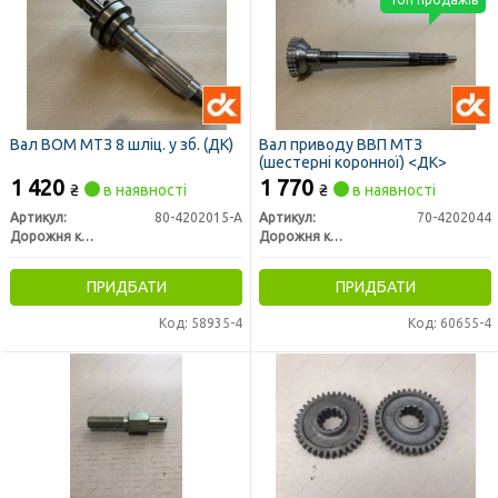
Вал ВОМ МТЗ 8 шліц. у зб. (ДК)
Вал приводу ВВП МТЗ
(шестерні коронної) <ДК>
1 420
1 770
₴
в наявності
₴
в наявності
Артикул:
80-4202015-А
Артикул:
70-4202044
Дорожня карта
Дорожня карта
ПРИДБАТИ
ПРИДБАТИ
Код: 58935-4
Код: 60655-4