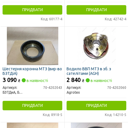
ПРИДБАТИ
ПРИДБАТИ
Код: 60177-4
Код: 42742-4
Шестерня коронна МТЗ (вир-во
Водило ВВП МТЗ в зб. з
БЗТДіА)
сателітами (AGH)
3 090
2 840
₴
в наявності
₴
в наявності
Артикул:
70-4202043
Артикул:
70-4202060
БЗТДиА, Беларусь
Agrotex
ПРИДБАТИ
ПРИДБАТИ
Код: 8918-5
Код: 14210-5