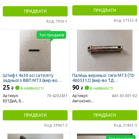
ПРИДБАТИ
ПРИДБАТИ
Код: 57552-4
Код: 7956-1
Топ продажів
Штифт 4х30 осі сателіту
Палець верхньої тяги МТЗ (70-
заднього ВВП МТЗ (вир-во
4605312) (вир-во ТД
БЗТДіА)
Автокомплект)
25
90
₴
в наявності
₴
в наявності
Артикул:
70-4202431
Артикул:
А61.03.001-02
БЗТДиА, Беларусь
Автокомплект ТД (Евро-Лан Трейд)
ПРИДБАТИ
ПРИДБАТИ
Код: 59967-5
Код: 21863-5
Топ продажів