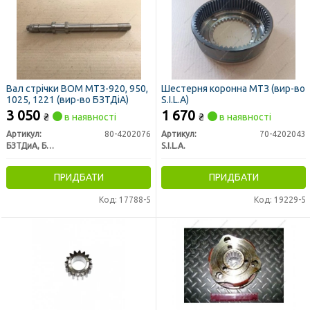
Вал стрічки ВОМ МТЗ-920, 950,
Шестерня коронна МТЗ (вир-во
1025, 1221 (вир-во БЗТДіА)
S.I.L.A)
3 050
1 670
₴
в наявності
₴
в наявності
Артикул:
80-4202076
Артикул:
70-4202043
БЗТДиА, Беларусь
S.I.L.A.
ПРИДБАТИ
ПРИДБАТИ
Код: 17788-5
Код: 19229-5