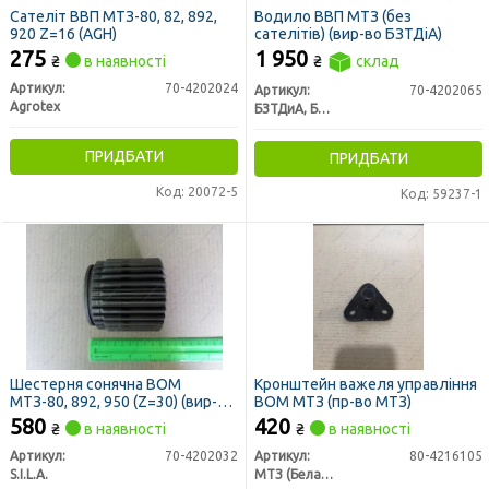
Сателіт ВВП МТЗ-80, 82, 892,
Водило ВВП МТЗ (без
920 Z=16 (AGH)
сателітів) (вир-во БЗТДіА)
275
1 950
₴
в наявності
₴
склад
Артикул:
70-4202024
Артикул:
70-4202065
Agrotex
БЗТДиА, Беларусь
ПРИДБАТИ
ПРИДБАТИ
Код: 20072-5
Код: 59237-1
Шестерня сонячна ВОМ
Кронштейн важеля управління
МТЗ-80, 892, 950 (Z=30) (вир-во
ВОМ МТЗ (пр-во МТЗ)
S.I.L.A.)
580
420
₴
в наявності
₴
в наявності
Артикул:
70-4202032
Артикул:
80-4216105
S.I.L.A.
МТЗ (Беларусь)