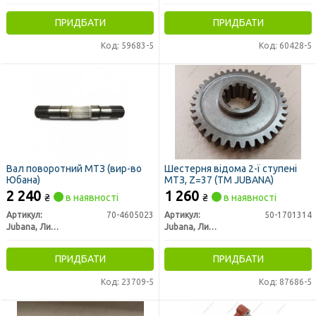
ПРИДБАТИ
ПРИДБАТИ
Код: 59683-5
Код: 60428-5
Вал поворотний МТЗ (вир-во
Шестерня відома 2-ї ступені
Юбана)
МТЗ, Z=37 (ТМ JUBANA)
2 240
1 260
₴
в наявності
₴
в наявності
Артикул:
70-4605023
Артикул:
50-1701314
Jubana, Литва
Jubana, Литва
ПРИДБАТИ
ПРИДБАТИ
Код: 23709-5
Код: 87686-5