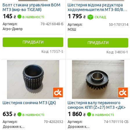
Болт стакана управління ВОМ
Шестерня відома редуктора
МТЗ (вир-во TIGEAR)
ходоуменьшителя МТЗ-80/82
2-ої ступені Z=37 (вир-во МЗШ)
145
1 795
₴
в наявності
₴
склад
Артикул:
70-4216048-Б
Артикул:
50-1701314
Агро-Днепр
МЗШ
ПРИДБАТИ
ПРИДБАТИ
Код: 17357-5
Код: 34836-1
Шестерня сонячна МТЗ (ДК)
Шестерня валу первинного
синхрон. КПП (Z=27) МТЗ <ДК>
635
1 860
₴
в наявності
₴
в наявності
Артикул:
70-4202032
Артикул:
74-1701110 СБ
Дорожня карта
Дорожня карта