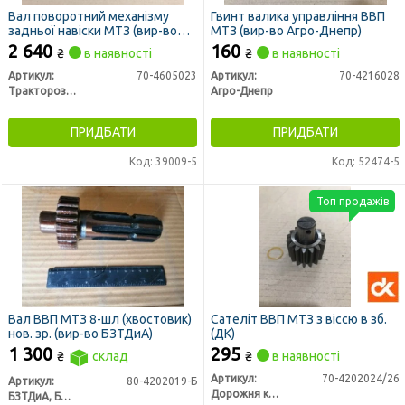
Вал поворотний механізму
Гвинт валика управління ВВП
задньої навіски МТЗ (вир-во
МТЗ (вир-во Агро-Днепр)
РЗТ м. Ромни)
2 640
160
₴
в наявності
₴
в наявності
Артикул:
70-4605023
Артикул:
70-4216028
Тракторозапчасть г. Ромны
Агро-Днепр
ПРИДБАТИ
ПРИДБАТИ
Код: 39009-5
Код: 52474-5
Топ продажів
Вал ВВП МТЗ 8-шл (хвостовик)
Сателіт ВВП МТЗ з віссю в зб.
нов. зр. (вир-во БЗТДиА)
(ДК)
1 300
295
₴
склад
₴
в наявності
Артикул:
70-4202024/26
Артикул:
80-4202019-Б
Дорожня карта
БЗТДиА, Беларусь