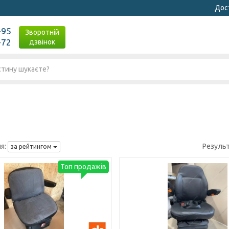
Дост
-95
Зворотній
-72
дзвінок
я:
Резуль
за рейтингом
Топ продажів