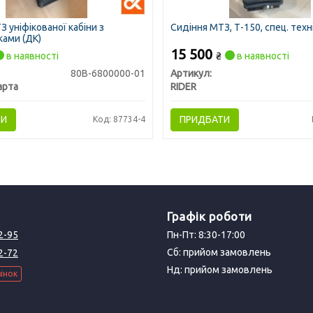
 уніфікованої кабіни з
Сидіння МТЗ, Т-150, спец. техні
ками (ДК)
15 500
в наявності
₴
в наявності
80В-6800000-01
Артикул:
арта
RIDER
ТИ
ПРИДБАТИ
Код: 87734-4
Графік роботи
2-95
Пн-Пт: 8:30-17:00
Сб: прийом замовлень
2-72
Нд: прийом замовлень
інок