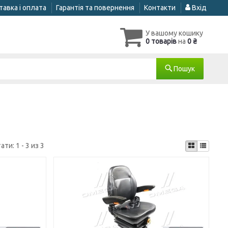
авка і оплата
Гарантія та повернення
Контакти
Вхід
У вашому кошику
0 товарів
на
0 ₴
Пошук
тати:
1 - 3 из 3