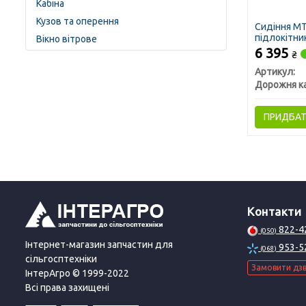
Кабіна
Кузов та оперення
Сидіння МТЗ
підлокітни
Вікно вітрове
6 395
₴
Артикул:
Дорожня к
ПРИДБА
Контакти
822-4
(050)
Інтернет-магазин запчастин для
953-5
(068)
сільгосптехніки
Замовити дзв
ІнтерАгро © 1999-2022
Всі права захищені