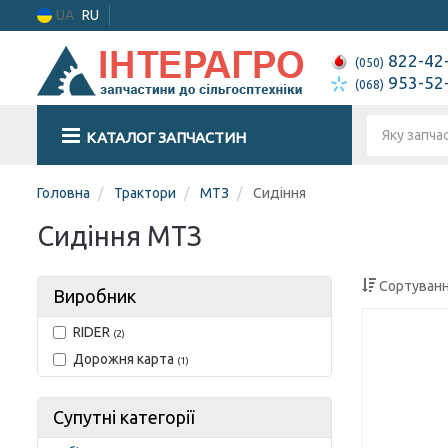
UA
RU
822-42
(050)
953-52
(068)
КАТАЛОГ ЗАПЧАСТИН
Головна
Трактори
МТЗ
Сидіння
Сидіння МТЗ
Сортуванн
Виробник
RIDER
(2)
Дорожня карта
(1)
Супутні категорії