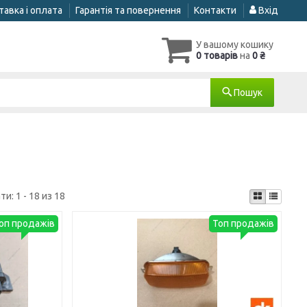
авка і оплата
Гарантія та повернення
Контакти
Вхід
У вашому кошику
0 товарів
на
0 ₴
Пошук
ти:
1 - 18 из 18
оп продажів
Топ продажів