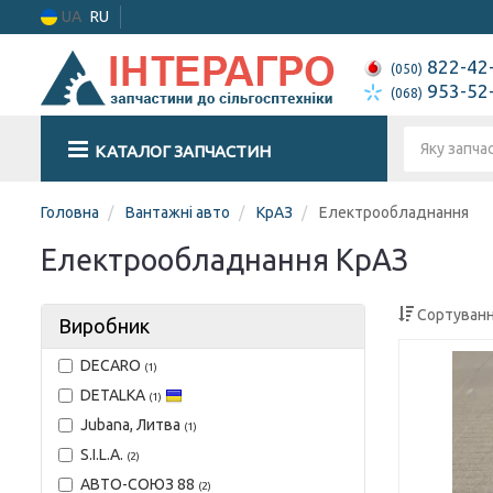
UA
RU
822-42
(050)
953-52
(068)
КАТАЛОГ ЗАПЧАСТИН
Головна
Вантажні авто
КрАЗ
Електрообладнання
Електрообладнання КрАЗ
Сортуванн
Виробник
DECARO
(1)
DETALKA
(1)
Jubana, Литва
(1)
S.I.L.A.
(2)
АВТО-СОЮЗ 88
(2)