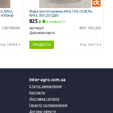
З, КРАЗ,
Фара протитуманна МАЗ, ГАЗ, ГАЗЕЛЬ,
о Юбана)
КРАЗ, ЗІЛ LED (ДК)
825
₴
в наявності
243708366
Артикул:
ФПГ-102 LED
Дорожня карта
ПРИДБАТИ
Код: 109458-5
Код: 106175-4
Inter-agro.com.ua
Статус замовлення
Контакти
Доставка і оплата
Гарантії та повернення
Договір оферти