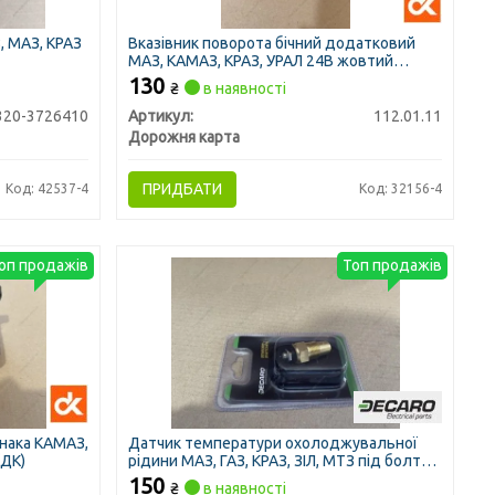
, МАЗ, КРАЗ
Вказівник поворота бічний додатковий
МАЗ, КАМАЗ, КРАЗ, УРАЛ 24В жовтий
ліхтар (ДК)
130
₴
в наявності
320-3726410
Артикул:
112.01.11
Дорожня карта
ПРИДБАТИ
Код: 42537-4
Код: 32156-4
оп продажів
Топ продажів
знака КАМАЗ,
Датчик температури охолоджувальної
(ДК)
рідини МАЗ, ГАЗ, КРАЗ, ЗІЛ, МТЗ під болт
(DECARO)
150
₴
в наявності