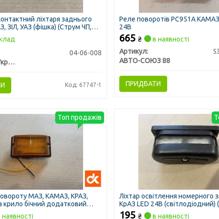
 контактний ліхтаря заднього
Реле поворотів РС951А КАМАЗ
, ЗІЛ, УАЗ (фішка) (Струм ЧП,
24В
665
клад
₴
в наявності
Артикул:
5
04-06-008
АВТО-СОЮЗ 88
Струм ЧП, Украина
ПРИДБАТИ
ТИ
Код: 67747-1
Топ продажів
Т
овороту МАЗ, КАМАЗ, КРАЗ,
Ліхтар освітлення номерного 
а крило бічний додатковий
КрАЗ LED 24В (світлодіодний) 
)
195
 наявності
₴
в наявності