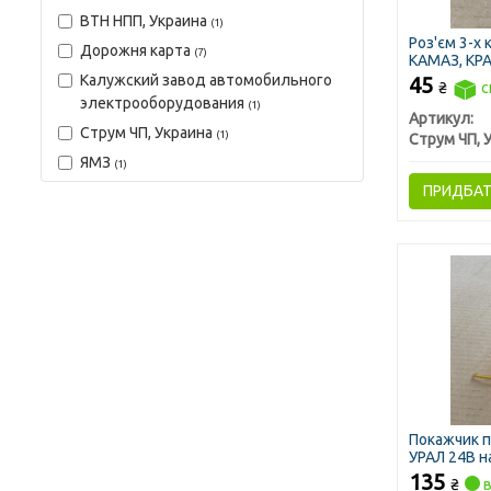
ВТН НПП, Украина
(1)
Роз'єм 3-х
Дорожня карта
(7)
КАМАЗ, КРАЗ
Україна)
Калужский завод автомобильного
45
₴
с
электрооборудования
(1)
Артикул:
Струм ЧП, Украина
(1)
ЯМЗ
(1)
ПРИДБА
Покажчик п
УРАЛ 24В н
жовтий (ДК
135
₴
в