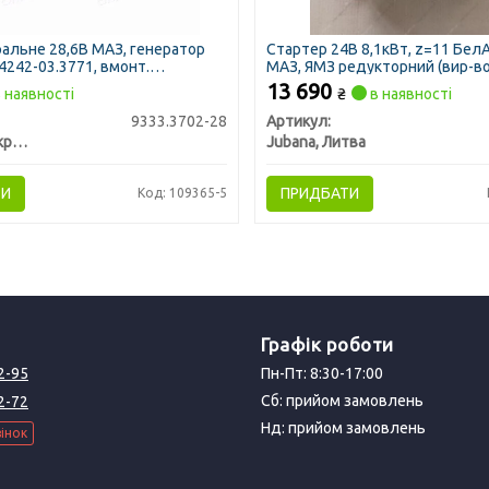
ральне 28,6В МАЗ, генератор
Стартер 24В 8,1кВт, z=11 БелА
4242-03.3771, вмонт.
МАЗ, ЯМЗ редукторний (вир-в
р (вир-во ВТН)
13 690
 наявності
₴
в наявності
9333.3702-28
Артикул:
ВТН НПП, Украина
Jubana, Литва
ТИ
ПРИДБАТИ
Код: 109365-5
Графік роботи
2-95
Пн-Пт: 8:30-17:00
Сб: прийом замовлень
2-72
Нд: прийом замовлень
інок