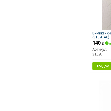
Вимикач си
(S.I.L.A. AC)
140
₴
в
Артикул:
S.I.L.A.
ПРИДБА