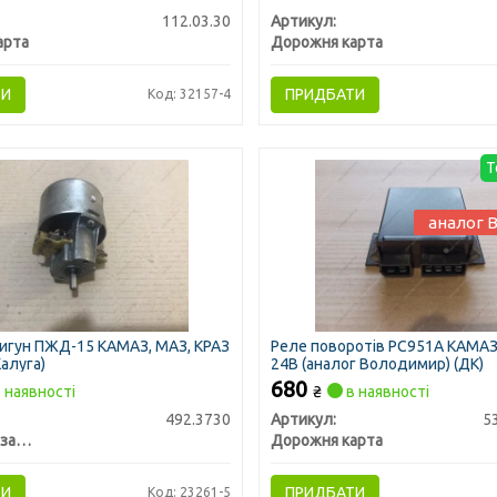
112.03.30
Артикул:
арта
Дорожня карта
ТИ
ПРИДБАТИ
Код: 32157-4
Т
аналог 
игун ПЖД-15 КАМАЗ, МАЗ, КРАЗ
Реле поворотів РС951А КАМАЗ
алуга)
24В (аналог Володимир) (ДК)
680
 наявності
₴
в наявності
492.3730
Артикул:
5
Калужский завод автомобильного электрооборудования
Дорожня карта
ТИ
ПРИДБАТИ
Код: 23261-5