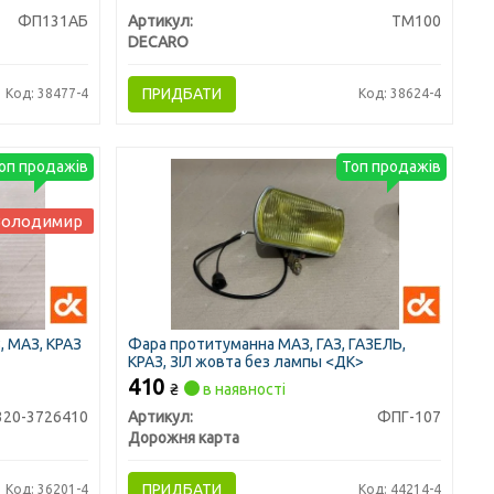
ФП131АБ
Артикул:
ТМ100
DECARO
ПРИДБАТИ
Код: 38477-4
Код: 38624-4
оп продажів
Топ продажів
Володимир
, МАЗ, КРАЗ
Фара протитуманна МАЗ, ГАЗ, ГАЗЕЛЬ,
КРАЗ, ЗІЛ жовта без лампы <ДК>
410
₴
в наявності
320-3726410
Артикул:
ФПГ-107
Дорожня карта
ПРИДБАТИ
Код: 36201-4
Код: 44214-4