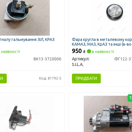
гналу гальмування ЗІЛ, КРАЗ
Фара кругла в металевому кор
КАМАЗ, МАЗ, КрАЗ та інші (в-во S
950
 наявності
₴
в наявності
ВК13-3720000
Артикул:
S.I.L.A.
ТИ
ПРИДБАТИ
Код: 81792-5
Т