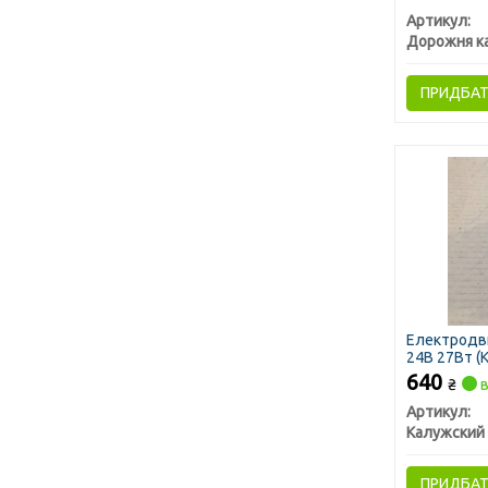
Артикул:
Дорожня к
ПРИДБА
Електродв
24В 27Вт (К
640
₴
в
Артикул:
ПРИДБА