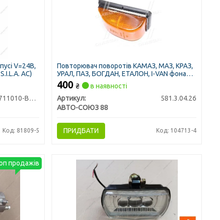
пусі V=24В,
Повторювач поворотів КАМАЗ, МАЗ, КРАЗ,
.I.L.A. AC)
УРАЛ, ПАЗ, БОГДАН, ЕТАЛОН, I-VAN фонарь
із лампою 24V
400
₴
в наявності
ФГ122-3711010-ВВС1
Артикул:
581.3.04.26
АВТО-СОЮЗ 88
ПРИДБАТИ
Код: 81809-5
Код: 104713-4
оп продажів