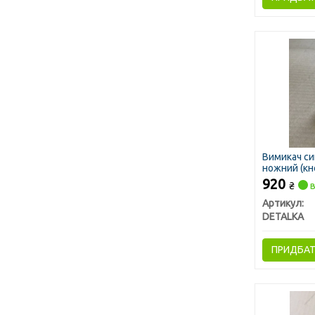
Вимикач сиг
ножний (кн
920
₴
в
Артикул:
DETALKA
ПРИДБА