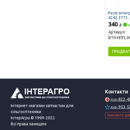
Реле інтег
4242.3771, 
конденсато
340
₴
в
Артикул:
ПРИДБА
Контакти
822-4
(050)
Інтернет-магазин запчастин для
953-5
(068)
сільгосптехніки
Замовити дзв
ІнтерАгро © 1999-2022
Всі права захищені