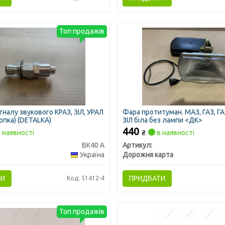
Топ продажів
налу звукового КРАЗ, ЗІЛ, УРАЛ
Фара протитуман. МАЗ, ГАЗ, ГА
опка) (DETALKA)
ЗІЛ біла без лампи <ДК>
440
 наявності
₴
в наявності
ВК40 А
Артикул:
Україна
Дорожня карта
ТИ
ПРИДБАТИ
Код: 51412-4
Топ продажів