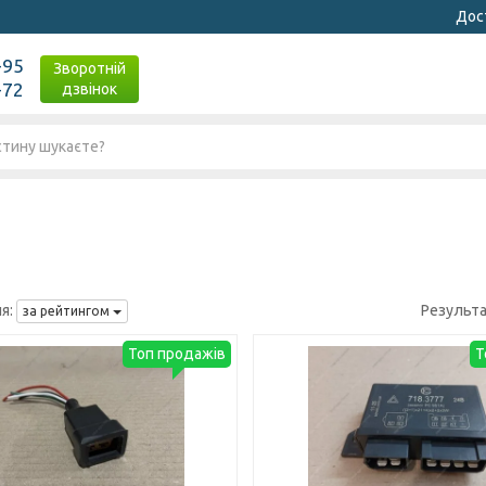
Дост
-95
Зворотній
-72
дзвінок
я:
Результа
за рейтингом
Топ продажів
Т