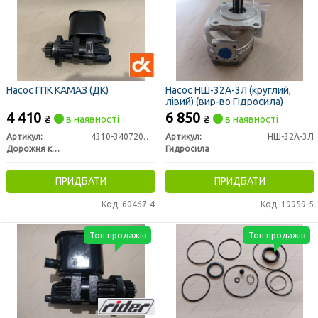
Насос ГПК КАМАЗ (ДК)
Насос НШ-32А-3Л (круглий,
лівий) (вир-во Гідросила)
4 410
6 850
₴
в наявності
₴
в наявності
Артикул:
4310-3407200-01
Артикул:
НШ-32А-3Л
Дорожня карта
Гидросила
ПРИДБАТИ
ПРИДБАТИ
Код: 60467-4
Код: 19959-5
Топ продажів
Топ продажів