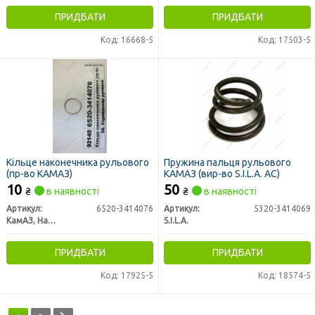
ПРИДБАТИ
ПРИДБАТИ
Код: 16668-5
Код: 17503-5
Кільце наконечника рульового
Пружина пальця рульового
(пр-во КАМАЗ)
КАМАЗ (вир-во S.I.L.A. AC)
10
50
₴
в наявності
₴
в наявності
Артикул:
6520-3414076
Артикул:
5320-3414069
КамАЗ, Набережные Челны
S.I.L.A.
ПРИДБАТИ
ПРИДБАТИ
Код: 17925-5
Код: 18574-5