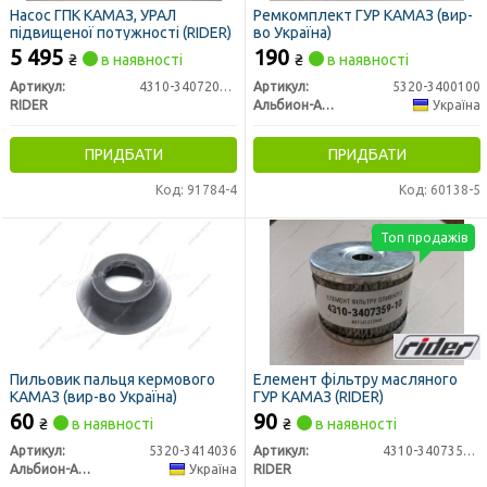
Насос ГПК КАМАЗ, УРАЛ
Ремкомплект ГУР КАМАЗ (вир-
підвищеної потужності (RIDER)
во Україна)
5 495
190
₴
в наявності
₴
в наявності
Артикул:
4310-3407200-20
Артикул:
5320-3400100
RIDER
Альбион-Авто
Україна
ПРИДБАТИ
ПРИДБАТИ
Код: 91784-4
Код: 60138-5
Топ продажів
Пильовик пальця кермового
Елемент фільтру масляного
КАМАЗ (вир-во Україна)
ГУР КАМАЗ (RIDER)
60
90
₴
в наявності
₴
в наявності
Артикул:
5320-3414036
Артикул:
4310-3407359-10
Альбион-Авто
Україна
RIDER