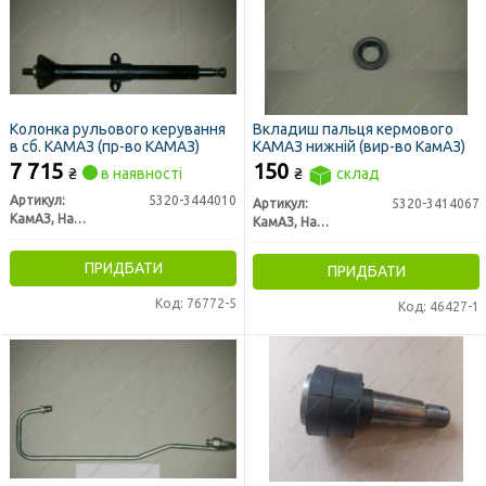
Колонка рульового керування
Вкладиш пальця кермового
в сб. КАМАЗ (пр-во КАМАЗ)
КАМАЗ нижній (вир-во КамАЗ)
7 715
150
₴
в наявності
₴
склад
Артикул:
5320-3444010
Артикул:
5320-3414067
КамАЗ, Набережные Челны
КамАЗ, Набережные Челны
ПРИДБАТИ
ПРИДБАТИ
Код: 76772-5
Код: 46427-1