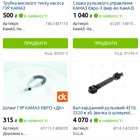
Трубка високого тиску насоса
Сошка рульового управління
ГУР КАМАЗ
КАМАЗ Євро-3 (вир-во КамАЗ)
500
1 040
₴
в наявності
₴
в наявності
Артикул:
740.3407110
Артикул:
65201-3401090-10
КамАЗ, Набережные Челны
КамАЗ, Набережные Челны
ПРИДБАТИ
ПРИДБАТИ
Код: 40603-5
Код: 41596-5
Шланг ГУР КАМАЗ ЄВРО <ДК>
Вал карданний рульовий 4310,
5320 в зб. (вилка із шлицем)
(S.I.L.A. AC)
315
4 070
₴
в наявності
₴
в наявності
Артикул:
65115-3408020
Артикул:
4310-3422010
Дорожня карта
S.I.L.A.