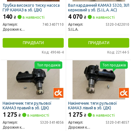
Трубка високого тиску насоса
Вал карданний КАМАЗ 5320, ЗІЛ
ГУР КАМАЗ в зб. (ДК)
кермовий у зб. (S.I.L.A. AC)
140
4 070
₴
в наявності
₴
в наявності
Артикул:
740.3407110
Артикул:
5320-3422010
Дорожня карта
S.I.L.A.
ПРИДБАТИ
ПРИДБАТИ
Код: 49046-4
Код: 22144-5
Топ продажів
Топ продажів
Накінечник тяги рульової
Накінечник тяги рульової
КАМАЗ правий в зб. (ДК)
КАМАЗ лівий в зб. (ДК)
1 275
1 275
₴
в наявності
₴
в наявності
Артикул:
5320-3414056
Артикул:
5320-3414057
Дорожня карта
Дорожня карта