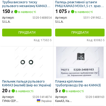
Трубка високого тиску
Палець реактивної штанги
рульового механізму КАМАЗ
РМШ КАМАЗ М30х1,5 ст. зразка
(СТМ S.I.L.A.)
(вир-во S.I.L.A. AC)
150
1 075
₴
в наявності
₴
в наявності
Артикул:
5320-3408054
Артикул:
5511-2919026-15
S.I.L.A.
S.I.L.A.
ПРИДБАТИ
ПРИДБАТИ
Код: 17502-5
Код: 83082-5
Пильник пальця рульового
Планка кріплення
КАМАЗ (малий) (вир-во Україна)
трубопроводу (пр-во КАМАЗ)
20
5
₴
в наявності
₴
в наявності
Артикул:
5320-3414074
Артикул:
5320-3408163
ГУМА-СЕРВІС УКРАЇНА
Україна
КамАЗ, Набережные Челны