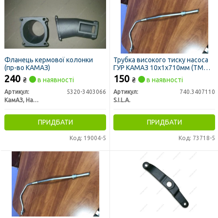
Фланець кермової колонки
Трубка високого тиску насоса
(пр-во КАМАЗ)
ГУР КАМАЗ 10х1х710мм (ТМ
S.I.L.A.)
240
150
₴
в наявності
₴
в наявності
Артикул:
5320-3403066
Артикул:
740.3407110
КамАЗ, Набережные Челны
S.I.L.A.
ПРИДБАТИ
ПРИДБАТИ
Код: 19004-5
Код: 73718-5