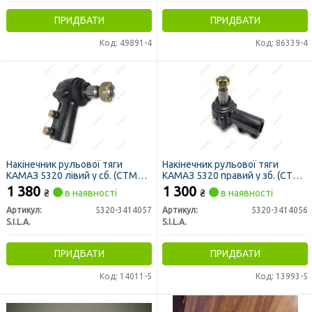
ПРИДБАТИ
ПРИДБАТИ
Код: 49891-4
Код: 86339-4
Накінечник рульової тяги
Накінечник рульової тяги
КАМАЗ 5320 лівий у сб. (СТМ
КАМАЗ 5320 правий у зб. (СТМ
S.I.L.A.)
S.I.L.A.)
1 380
1 300
₴
в наявності
₴
в наявності
Артикул:
5320-3414057
Артикул:
5320-3414056
S.I.L.A.
S.I.L.A.
ПРИДБАТИ
ПРИДБАТИ
Код: 14011-5
Код: 13993-5