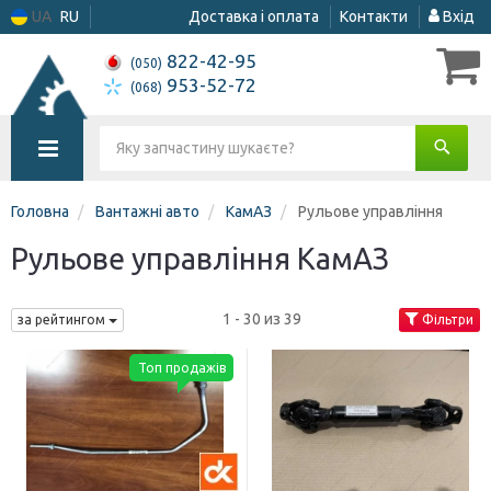
UA
RU
Доставка і оплата
Контакти
Вхід
822-42-95
(050)
953-52-72
(068)
Головна
Вантажні авто
КамАЗ
Рульове управління
Рульове управління КамАЗ
1 - 30 из 39
за рейтингом
Фільтри
Топ продажів