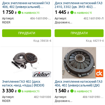
Диск зчеплення натискний ГАЗ
Диск зчеплення натискний ГАЗ
406, 402 (універсальний)
2410, 3302 (дв. ЗМЗ-402)
(RIDER)
(пелюстковий) (ДК)
1 750
1 445
₴
в наявності
₴
в наявності
Артикул:
406-1601090-10
Артикул:
402.1601090-Л
RIDER
Дорожня карта
ПРИДБАТИ
ПРИДБАТИ
Код: 38656-4
Код: 44219-4
Зчеплення ГАЗ 402 (диск
Диск зчеплення натискний ГАЗ
натиск.+вед.+підш.) (RIDER)
406, 402 (універсальний) (ДК)
3 330
1 540
₴
в наявності
₴
в наявності
Артикул:
402-1601000
Артикул:
406-1601090-10
RIDER
Дорожня карта