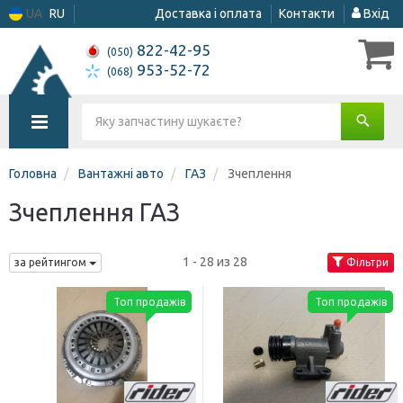
UA
RU
Доставка і оплата
Контакти
Вхід
822-42-95
(050)
953-52-72
(068)
Головна
Вантажні авто
ГАЗ
Зчеплення
Зчеплення ГАЗ
1 - 28 из 28
за рейтингом
Фільтри
Топ продажів
Топ продажів