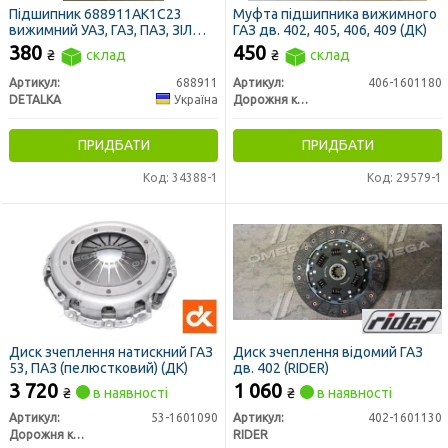
Підшипник 688911АК1С23
Муфта підшипника вижимного
вижимний УАЗ, ГАЗ, ПАЗ, ЗІЛ
ГАЗ дв. 402, 405, 406, 409 (ДК)
(закритий, посилений)
380
450
₴
склад
₴
склад
Артикул:
688911
Артикул:
406-1601180
DETALKA
Україна
Дорожня карта
ПРИДБАТИ
ПРИДБАТИ
Код: 34388-1
Код: 29579-1
Диск зчеплення натискний ГАЗ
Диск зчеплення відомий ГАЗ
53, ПАЗ (пелюстковий) (ДК)
дв. 402 (RIDER)
3 720
1 060
₴
в наявності
₴
в наявності
Артикул:
53-1601090
Артикул:
402-1601130
Дорожня карта
RIDER