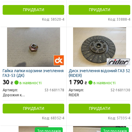
ПРИДБАТИ
ПРИДБАТИ
Код: 58520-4
Код: 33888-4
Гайка лапки корзини зчеплення
Диск зчеплення відомий ГАЗ 52
ГАЗ-53 (ДК)
(RIDER)
30
1 790
₴
в наявності
₴
в наявності
Артикул:
53-1601178
Артикул:
52-1601130
Дорожня карта
RIDER
ПРИДБАТИ
ПРИДБАТИ
Код: 68352-4
Код: 57335-4
Топ продажів
Топ продажів