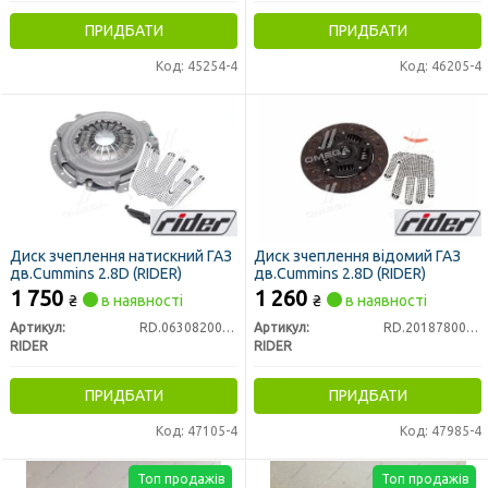
ПРИДБАТИ
ПРИДБАТИ
Код: 45254-4
Код: 46205-4
Диск зчеплення натискний ГАЗ
Диск зчеплення відомий ГАЗ
дв.Cummins 2.8D (RIDER)
дв.Cummins 2.8D (RIDER)
1 750
1 260
₴
в наявності
₴
в наявності
Артикул:
RD.063082001150
Артикул:
RD.201878005456
RIDER
RIDER
ПРИДБАТИ
ПРИДБАТИ
Код: 47105-4
Код: 47985-4
Топ продажів
Топ продажів