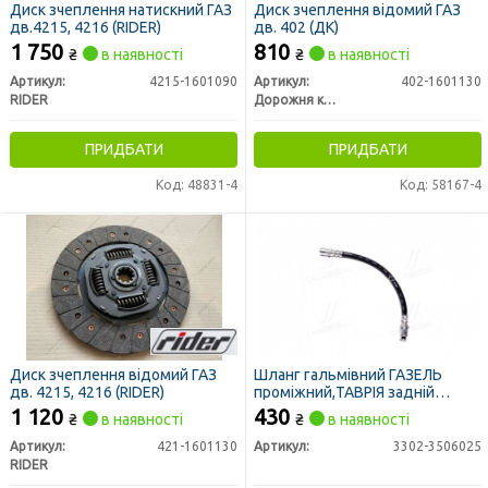
Диск зчеплення натискний ГАЗ
Диск зчеплення відомий ГАЗ
дв.4215, 4216 (RIDER)
дв. 402 (ДК)
1 750
810
₴
в наявності
₴
в наявності
Артикул:
4215-1601090
Артикул:
402-1601130
RIDER
Дорожня карта
ПРИДБАТИ
ПРИДБАТИ
Код: 48831-4
Код: 58167-4
Диск зчеплення відомий ГАЗ
Шланг гальмівний ГАЗЕЛЬ
дв. 4215, 4216 (RIDER)
проміжний,ТАВРІЯ задній
ПРЕМІУМ (ЄВРО обтиск, L=320
1 120
430
₴
в наявності
₴
в наявності
мм, штуцер-штуцер)
Артикул:
421-1601130
Артикул:
3302-3506025
RIDER