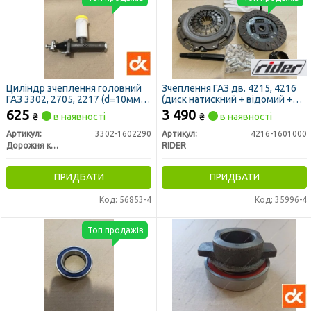
Циліндр зчеплення головний
Зчеплення ГАЗ дв. 4215, 4216
ГАЗ 3302, 2705, 2217 (d=10мм)
(диск натискний + відомий +
(ДК)
підшипник) (RIDER)
625
3 490
₴
в наявності
₴
в наявності
Артикул:
3302-1602290
Артикул:
4216-1601000
Дорожня карта
RIDER
ПРИДБАТИ
ПРИДБАТИ
Код: 56853-4
Код: 35996-4
Топ продажів