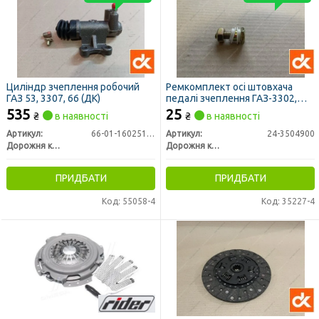
Циліндр зчеплення робочий
Ремкомплект осі штовхача
ГАЗ 53, 3307, 66 (ДК)
педалі зчеплення ГАЗ-3302,
ГАЗ-2410 (ДК)
535
25
₴
в наявності
₴
в наявності
Артикул:
66-01-1602511-10
Артикул:
24-3504900
Дорожня карта
Дорожня карта
ПРИДБАТИ
ПРИДБАТИ
Код: 55058-4
Код: 35227-4