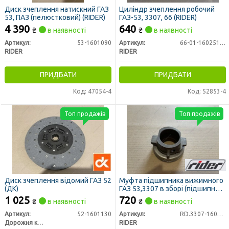
Диск зчеплення натискний ГАЗ
Циліндр зчеплення робочий
53, ПАЗ (пелюстковий) (RIDER)
ГАЗ-53, 3307, 66 (RIDER)
4 390
640
₴
в наявності
₴
в наявності
Артикул:
53-1601090
Артикул:
66-01-1602511-10
RIDER
RIDER
ПРИДБАТИ
ПРИДБАТИ
Код: 47054-4
Код: 52853-4
Топ продажів
Топ продажів
Диск зчеплення відомий ГАЗ 52
Муфта підшипника вижимного
(ДК)
ГАЗ 53,3307 в зборі (підшипник
вир-во RIDER) RIDER
1 025
720
₴
в наявності
₴
в наявності
Артикул:
52-1601130
Артикул:
RD.3307-1601180-02
Дорожня карта
RIDER