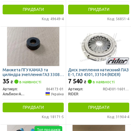
ПРИДБАТИ
ПРИДБАТИ
Код: 49649-4
Код: 56851-4
Манжета ПГУ КАМАЗ та
Диск зчеплення натискний ПАЗ
циліндра зчеплення ГАЗ 33081,
Е-1, ГАЗ 4301, 33104 (RIDER)
3309, 33104 ВАЛДАЙ 13х27
35
7 540
₴
в наявності
₴
в наявності
"ЛЮКС" (Україна)
Артикул:
864173-01
Артикул:
RD4301-1601090-20
Альбион-Авто
Україна
RIDER
ПРИДБАТИ
ПРИДБАТИ
Код: 18171-5
Код: 31904-4
Топ продажів