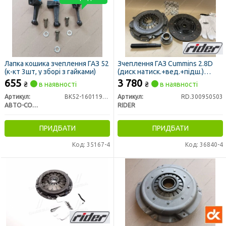
Лапка кошика зчеплення ГАЗ 52
Зчеплення ГАЗ Cummins 2.8D
(к-кт 3шт, у зборі з гайками)
(диск натиск.+вед.+підш.)
(RIDER)
655
3 780
₴
в наявності
₴
в наявності
Артикул:
ВК52-1601198-1
Артикул:
RD.300950503
АВТО-СОЮЗ 88
RIDER
ПРИДБАТИ
ПРИДБАТИ
Код: 35167-4
Код: 36840-4