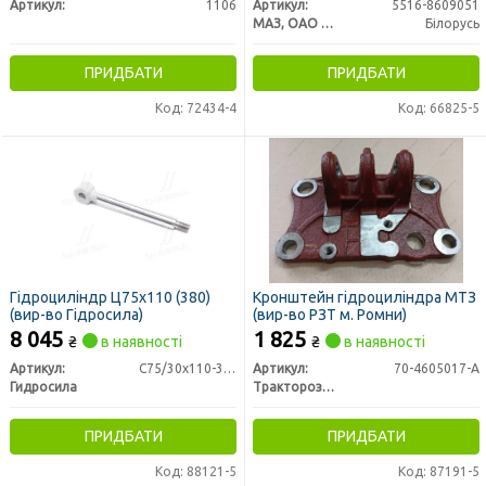
Артикул:
1106
Артикул:
5516-8609051
МАЗ, ОАО «Минский автомобильный завод»
Білорусь
ПРИДБАТИ
ПРИДБАТИ
Код: 72434-4
Код: 66825-5
Гідроциліндр Ц75х110 (380)
Кронштейн гідроциліндра МТЗ
(вир-во Гідросила)
(вир-во РЗТ м. Ромни)
8 045
1 825
₴
в наявності
₴
в наявності
Артикул:
C75/30х110-3.42(380)
Артикул:
70-4605017-А
Гидросила
Тракторозапчасть г. Ромны
ПРИДБАТИ
ПРИДБАТИ
Код: 88121-5
Код: 87191-5