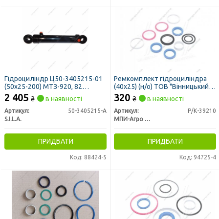
Гідроциліндр Ц50-3405215-01
Ремкомплект гідроциліндра
(50х25-200) МТЗ-920, 82
(40х25) (н/о) ТОВ "Вінницький
(введення 90 град, М16х1,5)
агрегатний завод" (вир-во
2 405
320
₴
в наявності
₴
в наявності
(вир-во S.I.L.A)
МПИ-Агро, м. Мелітополь)
Артикул:
50-3405215-А
Артикул:
Р/К-39210
S.I.L.A.
МПИ-Агро ООО TM RINGROUP
ПРИДБАТИ
ПРИДБАТИ
Код: 88424-5
Код: 94725-4