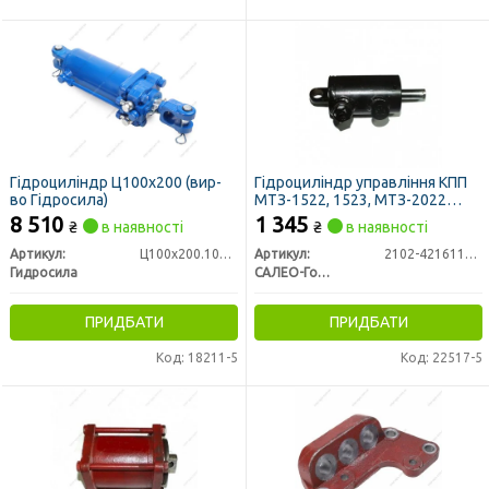
Гідроциліндр Ц100х200 (вир-
Гідроциліндр управління КПП
во Гідросила)
МТЗ-1522, 1523, МТЗ-2022
(вир-во Гідропривід)
8 510
1 345
₴
в наявності
₴
в наявності
Артикул:
Ц100х200.100-40-200
Артикул:
2102-4216110-Б
Гидросила
САЛЕО-Гомель ОАО
ПРИДБАТИ
ПРИДБАТИ
Код: 18211-5
Код: 22517-5