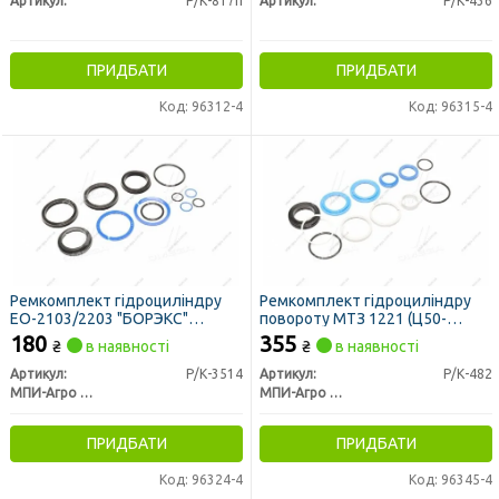
Артикул:
Р/К-817п
Артикул:
Р/К-436
ПРИДБАТИ
ПРИДБАТИ
Код: 96312-4
Код: 96315-4
Ремкомплект гідроциліндру
Ремкомплект гідроциліндру
ЕО-2103/2203 "БОРЭКС"
повороту МТЗ 1221 (Ц50-
(55х80) (ковш, відвал) (вир-во
3405215-А) (нов. зр.) (вир-во
180
355
₴
в наявності
₴
в наявності
МПИ-Агро, м. Мелітополь)
МПІ-Агро, м. Мелітополь)
Артикул:
Р/К-3514
Артикул:
Р/К-482
МПИ-Агро ООО TM RINGROUP
МПИ-Агро ООО TM RINGROUP
ПРИДБАТИ
ПРИДБАТИ
Код: 96324-4
Код: 96345-4