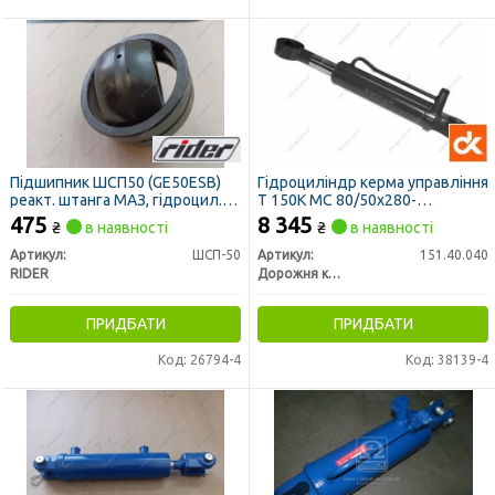
Підшипник ШСП50 (GE50ESB)
Гідроциліндр керма управління
реакт. штанга МАЗ, гідроцил.
Т 150К МС 80/50х280-
пов. і підйому К-701 (RIDER)
3.11D(696) <ДК>
475
8 345
₴
в наявності
₴
в наявності
Артикул:
ШСП-50
Артикул:
151.40.040
RIDER
Дорожня карта
ПРИДБАТИ
ПРИДБАТИ
Код: 26794-4
Код: 38139-4