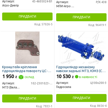
Артикул:
45-4605024-Б1
Артикул:
Р/К-438
Агро-Днепр
МПИ-Агро ООО TM RINGROUP
ПРИДБАТИ
ПРИДБАТИ
Код: 57026-5
Код: 96419-1
Кронштейн кріплення
Гідроциліндр механізму
гідроциліндра повороту ЦС-50
навіски задньої МТЗ, ЮМЗ (С
(МТЗ-82)
100/40х200) (вир-во Гідросила)
1 950
10 530
₴
склад
₴
в наявності
Артикул:
Ц100х200-3
Артикул:
102-2301023-01
Гидросила
МТЗ (Беларусь)
ПРИДБАТИ
ПРИДБАТИ
Код: 8656-4
Код: 7933-1