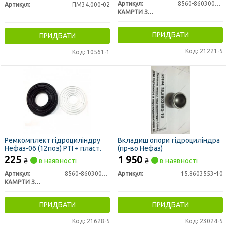
Артикул:
8560-8603000-45#
Артикул:
ПМ34.000-02
КАМРТИ ЗАО, г.Балаково
ПРИДБАТИ
ПРИДБАТИ
Код: 21221-5
Код: 10561-1
Ремкомплект гідроциліндру
Вкладиш опори гідроциліндра
Нефаз-06 (12поз) РТІ + пласт.
(пр-во Нефаз)
225
1 950
₴
в наявності
₴
в наявності
Артикул:
8560-8603000-10#
Артикул:
15.8603553-10
КАМРТИ ЗАО, г.Балаково
ПРИДБАТИ
ПРИДБАТИ
Код: 21628-5
Код: 23024-5