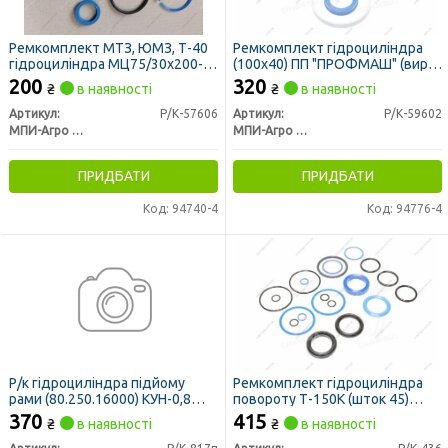
Ремкомплект МТЗ, ЮМЗ, Т-40
Ремкомплект гідроциліндра
гідроциліндра МЦ75/30х200-
(100х40) ПП "ПРОФМАШ" (вир-
3.44 ТОВ "ГІДРОСИЛА-ТЕТІС"
во МПИ-Агро, м. Мелітополь)
200
320
₴
в наявності
₴
в наявності
(вир-во МПИ-Агро, м.
Мелітополь)
Артикул:
Р/К-57606
Артикул:
Р/К-59602
МПИ-Агро ООО TM RINGROUP
МПИ-Агро ООО TM RINGROUP
ПРИДБАТИ
ПРИДБАТИ
Код: 94740-4
Код: 94776-4
Р/к гідроциліндра підйому
Ремкомплект гідроциліндра
рами (80.250.16000) КУН-0,8
повороту Т-150К (шток 45)
(манжети PU) (вир-во МПИ-
(манжети різиноткан.) (вир-во
370
415
₴
в наявності
₴
в наявності
Агро, м. Мелітополь)
МПИ-Агро, м. Мелітополь)