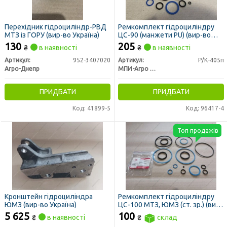
Перехідник гідроциліндр-РВД
Ремкомплект гідроциліндру
МТЗ із ГОРУ (вир-во Україна)
ЦС-90 (манжети PU) (вир-во
МПИ-Агро, м. Мелітополь)
130
205
₴
в наявності
₴
в наявності
Артикул:
952-3407020
Артикул:
Р/К-405п
Агро-Днепр
МПИ-Агро ООО TM RINGROUP
ПРИДБАТИ
ПРИДБАТИ
Код: 41899-5
Код: 96417-4
Топ продажів
Кронштейн гідроциліндра
Ремкомплект гідроциліндру
ЮМЗ (вир-во Україна)
ЦС-100 МТЗ, ЮМЗ (ст. зр.) (вир-
во МПІ-Агро)
5 625
100
₴
в наявності
₴
склад