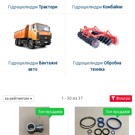
Гідроциліндри
Трактори
Гідроциліндри
Комбайни
Гідроциліндри
Вантажні
Гідроциліндри
Обробна
авто
техніка
1 - 30 из 37
за рейтингом
Фільтри
Топ продажів
Топ продажів