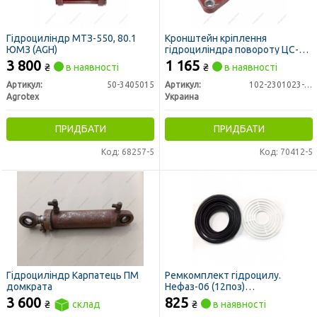
Гідроциліндр МТЗ-550, 80.1
Кронштейн кріплення
ЮМЗ (AGH)
гідроциліндра повороту ЦС-50
(МТЗ-82) (вир-во Україна)
3 800
1 165
₴
в наявності
₴
в наявності
Артикул:
50-3405015
Артикул:
102-2301023-01
Agrotex
Украина
ПРИДБАТИ
ПРИДБАТИ
Код: 68257-5
Код: 70412-5
Гідроциліндр Карпатець ПМ
Ремкомплект гідроцилу.
домкрата
Нефаз-06 (12поз)
поліуретан+пласт. (БРТ)
3 600
825
₴
склад
₴
в наявності