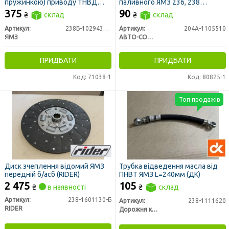
пружинкою) приводу ТНВД
паливного ЯМЗ 236, 238
236НЕ, 7511 (пр-во ЯМЗ))
грубого очищення (3-и
375
90
₴
склад
₴
склад
найменування)
Артикул:
238Б-1029438-А
Артикул:
204А-1105510
ЯМЗ
АВТО-СОЮЗ 88
ПРИДБАТИ
ПРИДБАТИ
Код: 71038-1
Код: 80825-1
Топ продажів
Диск зчеплення відомий ЯМЗ
Трубка відведення масла від
передній б/асб (RIDER)
ПНВТ ЯМЗ L=240мм (ДК)
2 475
105
₴
в наявності
₴
склад
Артикул:
238-1601130-Б
Артикул:
238-1111620
RIDER
Дорожня карта