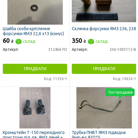
Шайба скоби кріплення
Склянка форсунки ЯМЗ 236, 238
форсунки ЯМЗ 22,6 х13 (конус)
60
350
₴
склад
₴
склад
Артикул:
312466-П2
Артикул:
236-1003112-В
ПРИДБАТИ
ПРИДБАТИ
Код: 11236-1
Код: 10636-1
Топ продажів
Кронштейн Т-150 перехідного
Трубка ПНВТ ЯМЗ підвідна
пристрою під дв. ЯМЗ лівий +
(вир-во ЯЗТО)