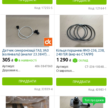
ПРИДБАТИ
Код: 17255-5
Код: 12164-1
Датчик синхронізації ГАЗ, УАЗ
Кільця поршневі ЯМЗ-236, 238,
(колінвалу) (аналог 23.3847)
240 П/К (вир-во СТАПРІ)
<ДК>
305
1 290
₴
в наявності
₴
склад
Артикул:
406-3847060
Артикул:
СТ-236-1004002-А4
Дорожня карта
Ставропольский Завод Поршневых Колец
ПРИДБАТИ
ПРИДБАТИ
Код: 33939-4
Код: 43983-1
Топ продажів