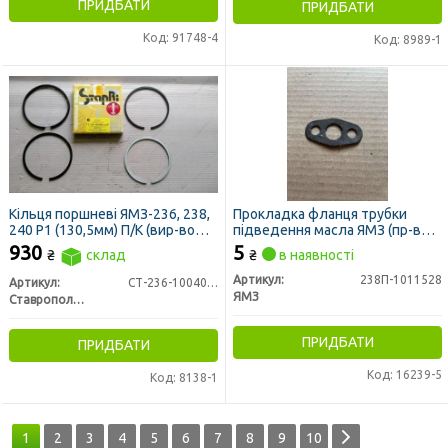
ПРИДБАТИ
ПРИДБАТИ
Код: 91748-4
Код: 8989-1
Кільця поршневі ЯМЗ-236, 238,
Прокладка фланця трубки
240 Р1 (130,5мм) П/К (вир-во
підведення масла ЯМЗ (пр-во
СТАПРІ)
ЯМЗ)
930
5
₴
склад
₴
в наявності
Артикул:
238П-1011528
Артикул:
СТ-236-1004002-А3Р
ЯМЗ
Ставропольский Завод Поршневых Колец
ПРИДБАТИ
ПРИДБАТИ
Код: 16239-5
Код: 8138-1
1
2
3
4
5
6
7
8
9
10