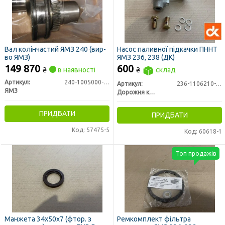
Вал колінчастий ЯМЗ 240 (вир-
Насос паливної підкачки ПННТ
во ЯМЗ)
ЯМЗ 236, 238 (ДК)
149 870
600
₴
в наявності
₴
склад
Артикул:
240-1005000-А2
Артикул:
236-1106210-А2
ЯМЗ
Дорожня карта
ПРИДБАТИ
ПРИДБАТИ
Код: 57475-5
Код: 60618-1
Топ продажів
Манжета 34х50х7 (фтор. з
Ремкомплект фільтра