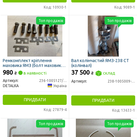
Код: 10930-1
Код: 9089-1
Топ продажів
Топ продажів
Ремкомплект кріплення
Вал колінчастий ЯМЗ-238 СТ
маховика ЯМЗ (болт маховика
(колінвал)
8шт, пластина ліва+права по
980
37 500
₴
в наявності
₴
склад
2шт) (DETALKA)
Артикул:
236-1005127/8/9
Артикул:
238-1005009-Г3
DETALKA
Україна
ПРИДБАТИ
ПРИДБАТИ
Код: 27879-4
Код: 13633-1
Топ продажів
Топ продажів