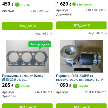
450
1 620
₴
склад
₴
в наявності
Артикул:
238-1003291-В
Артикул:
236-1004052-Б2
Дорожня карта
ПРИДБАТИ
ПРИДБАТИ
Код: 58271-4
Код: 10801-1
Топ продажів
Прокладка головки блоку
Поршень ЯМЗ-238НБ (з
ЯМЗ-236 ст. зр.
нірезистовою вставкою) гр. А
безазбестова(вир-во ЛЗТД)
285
1 890
₴
склад
₴
склад
Артикул:
236-1003211
Артикул:
238НБ-1004015
Трактородеталь г. Лозовая
ПРИДБАТИ
ПРИДБАТИ