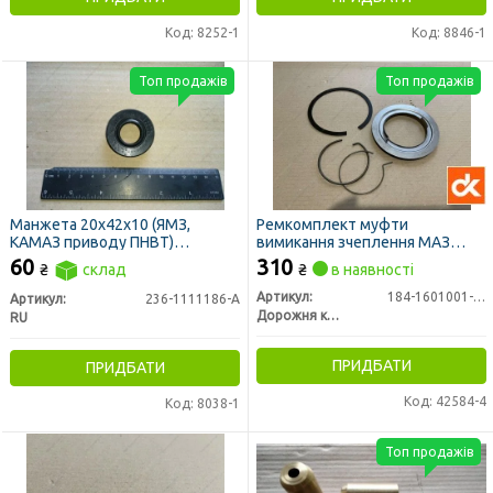
Код: 8252-1
Код: 8846-1
Топ продажів
Топ продажів
Манжета 20х42х10 (ЯМЗ,
Ремкомплект муфти
КАМАЗ приводу ПНВТ)
вимикання зчеплення МАЗ
(740.1029240) (сальник)
ЯМЗ-183, 184 малий (ДК)
60
310
₴
склад
₴
в наявності
Артикул:
184-1601001-10
Артикул:
236-1111186-А
Дорожня карта
RU
ПРИДБАТИ
ПРИДБАТИ
Код: 42584-4
Код: 8038-1
Топ продажів