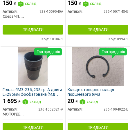
(вир-во України)
150
150
₴
склад
₴
склад
Артикул:
238-1009040А
Артикул:
236-1007148-Б
Сфера ЧП, Украина
ПРИДБАТИ
ПРИДБАТИ
Код: 10386-1
Код: 8994-1
Топ продажів
Топ продажів
Гільза ЯМЗ-236, 238 гр. А довга
Кільце стопорне пальця
L=285мм фосфатована (МД
поршневого ЯМЗ
Конотоп)
1 695
20
₴
склад
₴
склад
Артикул:
236-1002021-А
Артикул:
236-1004022-Б
МОТОРДЕТАЛЬ г. Конотоп
ПРИДБАТИ
ПРИДБАТИ