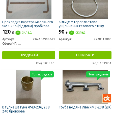
Прокладка картера масляного
Кільце фторопластове
ЯМЗ-236 (піддона) пробкова
ущільнення газового стику
(вир-во Україна)
(гільзи) СМД, ЯМЗ
120
90
₴
склад
₴
склад
Артикул:
236-1009040А3
Артикул:
2248312800
Сфера ЧП, Украина
ПРИДБАТИ
ПРИДБАТИ
Код: 10387-1
Код: 10392-1
Топ продажів
Топ продажів
Втулка шатуна ЯМЗ-236, 238,
Труба водяна ліва ЯМЗ-238 (ДК)
240 бронзова