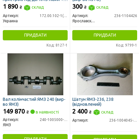
правий
1 890
300
₴
склад
₴
склад
Артикул:
172.00.102-1(Л+П)
Артикул:
236-1104426
Украина
Ярославский завод технологической оснастки
ПРИДБАТИ
ПРИДБАТИ
Код: 8127-1
Код: 9799-1
Вал колінчастий ЯМЗ 240 (вир-
Шатун ЯМЗ-236, 238
во ЯМЗ)
(відновлений)
149 870
2 400
₴
в наявності
₴
склад
Артикул:
240-1005000-А2
Артикул:
236-1004045-Б3
ЯМЗ
ПРИДБАТИ