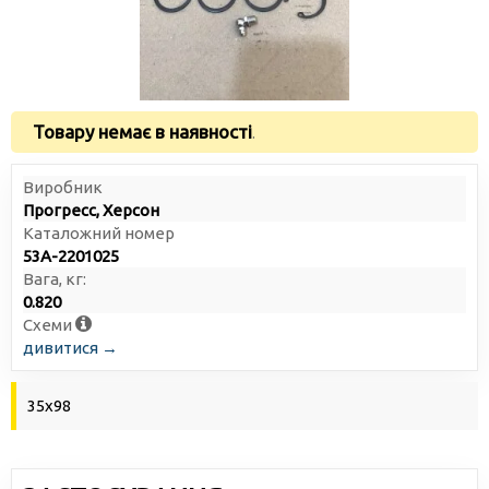
Товару немає в наявності
.
Виробник
Прогресс, Херсон
Каталожний номер
53А-2201025
Вага, кг:
0.820
Схеми
дивитися →
35х98