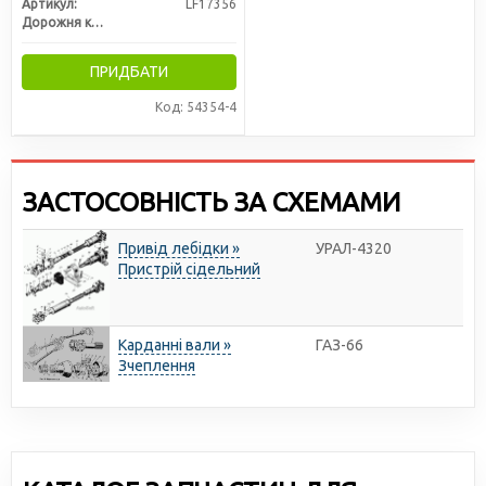
Артикул:
LF17356
Дорожня карта
ПРИДБАТИ
Код: 54354-4
ЗАСТОСОВНІСТЬ ЗА СХЕМАМИ
Привід лебідки »
УРАЛ-4320
Пристрій сідельний
Карданні вали »
ГАЗ-66
Зчеплення