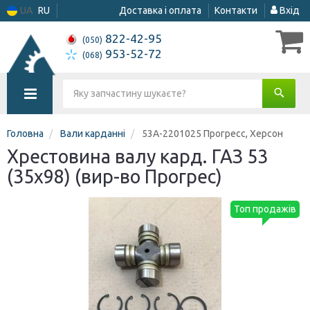
UA
RU
Доставка і оплата
Контакти
Вхід
822-42-95
(050)
953-52-72
(068)
Головна
Вали карданні
53А-2201025 Прогресс, Херсон
Хрестовина валу кард. ГАЗ 53
(35х98) (вир-во Прогрес)
Топ продажів