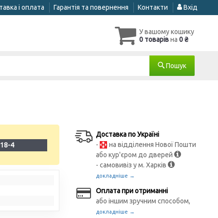
авка і оплата
Гарантія та повернення
Контакти
Вхід
У вашому кошику
0 товарів
на
0 ₴
Пошук
Доставка по Україні
-
на відділення Нової Пошти
18-4
або кур'єром до дверей
- самовивіз у м. Харків
докладніше →
Оплата при отриманні
або іншим зручним способом,
докладніше →