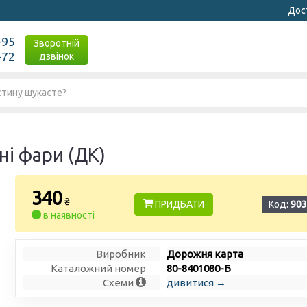
Дост
-95
Зворотній
-72
дзвінок
ні фари (ДК)
340
₴
ПРИДБАТИ
Код:
903
в наявності
Виробник
Дорожня карта
Каталожний номер
80-8401080-Б
Схеми
дивитися →