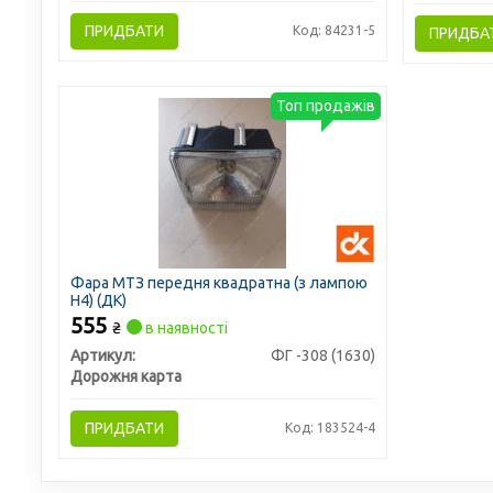
ПРИДБАТИ
Код: 84231-5
ПРИДБА
Топ продажів
Фара МТЗ передня квадратна (з лампою
Н4) (ДК)
555
₴
в наявності
Артикул:
ФГ -308 (1630)
Дорожня карта
ПРИДБАТИ
Код: 183524-4