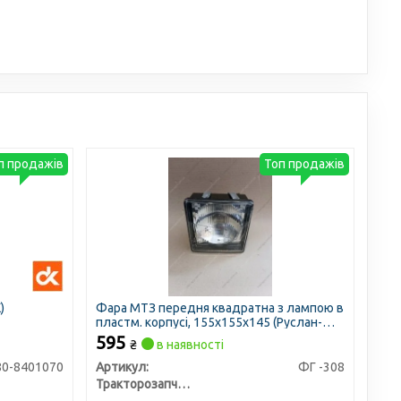
п продажів
Топ продажів
)
Фара МТЗ передня квадратна з лампою в
пластм. корпусі, 155х155х145 (Руслан-
Комплект)
595
₴
в наявності
80-8401070
Артикул:
ФГ -308
Тракторозапчасть г. Ромны