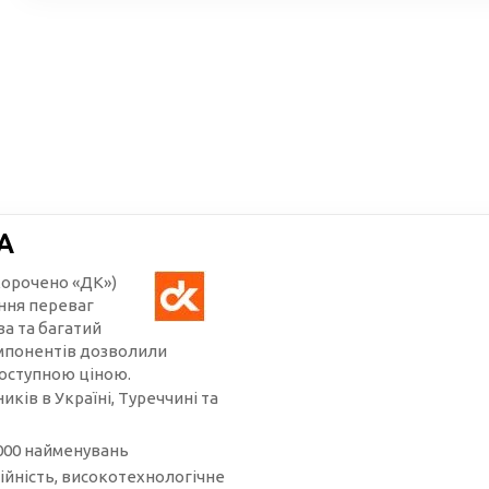
А
корочено «ДК»)
іння переваг
ва та багатий
омпонентів дозволили
доступною ціною.
ків в Україні, Туреччині та
000 найменувань
ійність, високотехнологічне