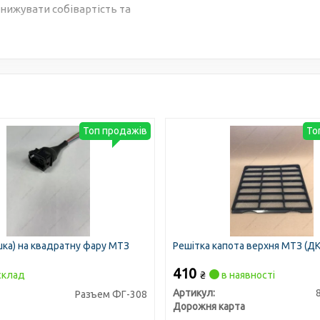
нижувати собівартість та
Топ продажів
То
шка) на квадратну фару МТЗ
Решітка капота верхня МТЗ (ДК
410
склад
₴
в наявності
Артикул:
Разъем ФГ-308
Дорожня карта