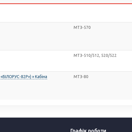
МТЗ-570
МТЗ-510/512, 520/522
«БІЛОРУС-82Р») » Кабіна
МТЗ-80
Графік роботи