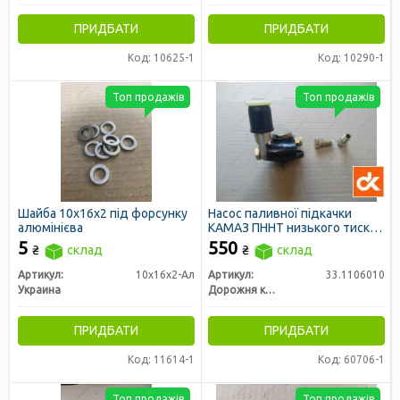
ПРИДБАТИ
ПРИДБАТИ
Код: 10625-1
Код: 10290-1
Топ продажів
Топ продажів
Шайба 10х16х2 під форсунку
Насос паливної підкачки
алюмінієва
КАМАЗ ПННТ низького тиску
(ДК)
5
550
₴
склад
₴
склад
Артикул:
10х16х2-Ал
Артикул:
33.1106010
Украина
Дорожня карта
ПРИДБАТИ
ПРИДБАТИ
Код: 11614-1
Код: 60706-1
Топ продажів
Топ продажів