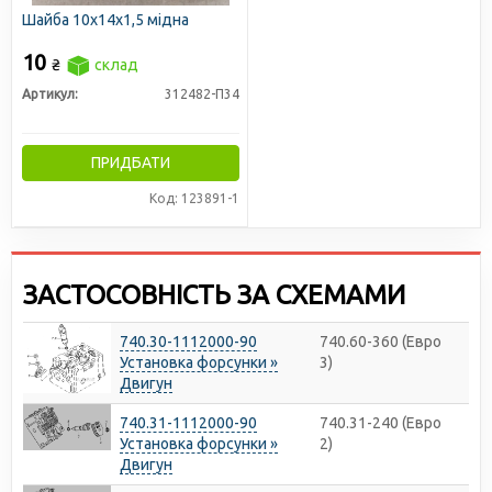
Шайба 10х14х1,5 мідна
10
₴
склад
Артикул:
312482-П34
ПРИДБАТИ
Код: 123891-1
ЗАСТОСОВНІСТЬ ЗА СХЕМАМИ
740.30-1112000-90
740.60-360 (Евро
Установка форсунки »
3)
Двигун
740.31-1112000-90
740.31-240 (Евро
Установка форсунки »
2)
Двигун