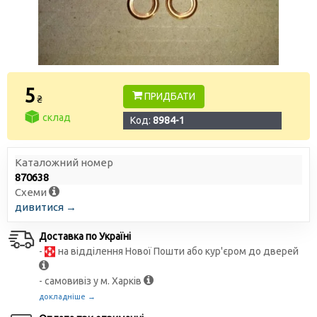
5
ПРИДБАТИ
₴
склад
Код:
8984-1
Каталожний номер
870638
Схеми
дивитися →
Доставка по Україні
-
на відділення Нової Пошти або кур'єром до дверей
- самовивіз у м. Харків
докладніше →