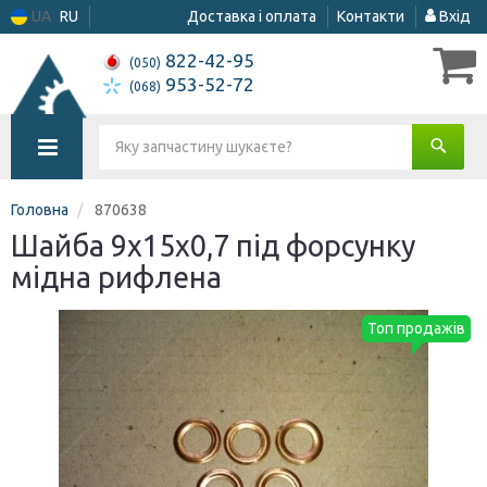
UA
RU
Доставка і оплата
Контакти
Вхід
822-42-95
(050)
953-52-72
(068)
Головна
870638
Шайба 9х15х0,7 під форсунку
мідна рифлена
Топ продажів