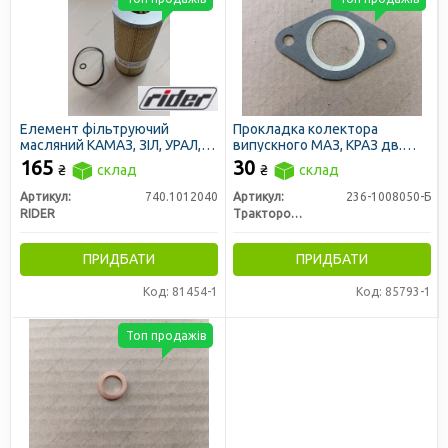
Елемент фільтруючий
Прокладка колектора
масляний КАМАЗ, ЗІЛ, УРАЛ,
випускного МАЗ, КРАЗ дв.
ДОН 1500 (дв. СМД-31) з
ЯМЗ-236, 238 безазбестова
165
30
₴
склад
₴
склад
ремкомплектом (RIDER)
(вир-во ЛЗТД)
Артикул:
740.1012040
Артикул:
236-1008050-Б
RIDER
Трактородеталь г. Лозовая
ПРИДБАТИ
ПРИДБАТИ
Код: 81454-1
Код: 85793-1
Топ продажів