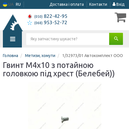
UA
RU
Доставка і оплата
Контакти
Вхід
822-42-95
(050)
953-52-72
(068)
Головна
Метизи, хомути
1/32973/01 Автокомплект ООО
Гвинт М4х10 з потайною
головкою під хрест (Белебей))