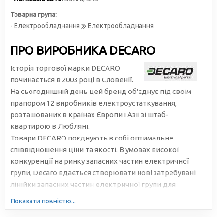
Товарна група:
- Електрообладнання
Електрообладнання
ПРО ВИРОБНИКА DECARO
Історія торгової марки DECARO
починається в 2003 році в Словенії.
На сьогоднішній день цей бренд об'єднує під своїм
прапором 12 виробників електроустаткування,
розташованих в країнах Європи і Азії зі штаб-
квартирою в Любляні.
Товари DECARO поєднують в собі оптимальне
співвідношення ціни та якості. В умовах високої
конкуренції на ринку запасних частин електричної
групи, Decaro вдається створювати нові затребувані
лінійки запасних частин електричної групи для
легкових і вантажних автомобілів виробництва
Показати повністю...
Європи, Азії та СНД. Decaro регулярно вдосконалює