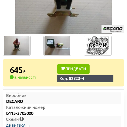
645
ПРИДБАТИ
₴
в наявності
Код:
82823-4
Виробник
DECARO
Каталожний номер
Б115-3705000
Схеми
дивитися →