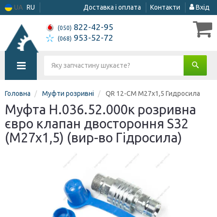
UA
RU
Доставка і оплата
Контакти
Вхід
822-42-95
(050)
953-52-72
(068)
Головна
Муфти розривні
QR 12-CM M27x1,5 Гидросила
Муфта Н.036.52.000к розривна
євро клапан двостороння S32
(М27х1,5) (вир-во Гідросила)