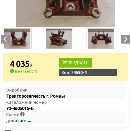
4 035
ПРИДБАТИ
₴
в наявності
Код:
74590-4
Виробник
Тракторозапчасть г. Ромны
Каталожний номер
70-4605016-Б
Схеми
дивитися →