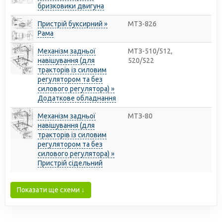
бризковики двигуна
Пристрій буксирний »
МТЗ-826
Рама
Механізм задньої
МТЗ-510/512,
навішування (для
520/522
тракторів із силовим
регулятором та без
силового регулятора) »
Додаткове обладнання
Механізм задньої
МТЗ-80
навішування (для
тракторів із силовим
регулятором та без
силового регулятора) »
Пристрій сідельний
Показати ще схеми ↓