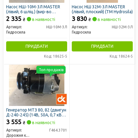
Насос НШ-10М-3Л MASTER
Насос НШ 32М-3Л MASTER
(лівий, 6 шліц.) (вир-во
(лівий, плоский) (ТМ Hydrosila)
Гідросила)
2 335
3 830
₴
в наявності
₴
в наявності
Артикул:
НШ-10М-3Л
Артикул:
НШ-32М-3Л
Гидросила
Гидросила
ПРИДБАТИ
ПРИДБАТИ
Код: 18625-5
Код: 18624-5
Топ продажів
Генератор МТЗ 80, 82 (двигун
Д-240-245) (14В, 50А, 0,7 кВт)
(Г700.04.1) <ДК>
3 555
₴
в наявності
Артикул:
Г464.3701
Дорожня карта