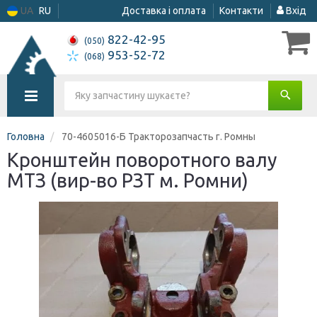
UA
RU
Доставка і оплата
Контакти
Вхід
822-42-95
(050)
953-52-72
(068)
Головна
70-4605016-Б Тракторозапчасть г. Ромны
Кронштейн поворотного валу
МТЗ (вир-во РЗТ м. Ромни)