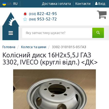
UA
RU
Доставка і оплата
Контакти
Вхід
822-42-95
(050)
953-52-72
(068)
Головна
Колеса та шини
3302-3101015-05 ГАЗ
Колісний диск 16H2х5,5J ГАЗ
3302, IVECO (круглі відп.) <ДК>