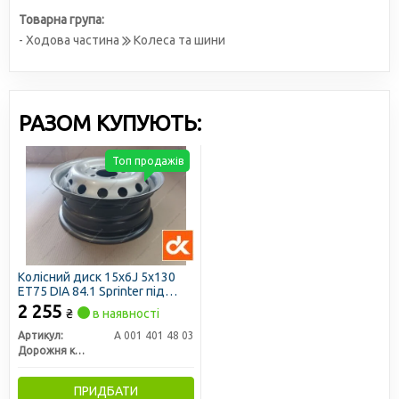
Товарна група:
- Ходова частина
Колеса та шини
РАЗОМ КУПУЮТЬ:
Топ продажів
Колісний диск 15х6J 5x130
ET75 DIA 84.1 Sprinter під
камеру (ДК)
2 255
₴
в наявності
Артикул:
A 001 401 48 03
Дорожня карта
ПРИДБАТИ