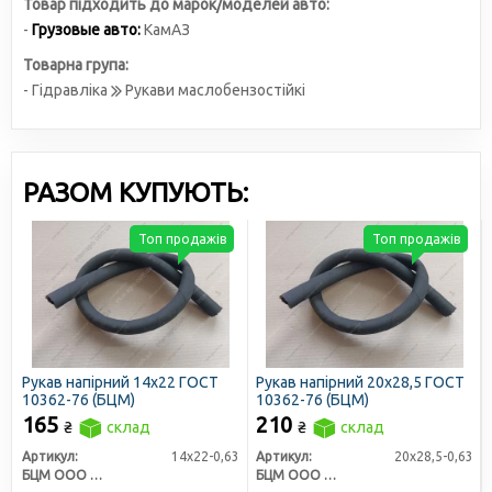
Товар підходить до марок/моделей авто:
-
Грузовые авто:
КамАЗ
Товарна група:
- Гідравліка
Рукави маслобензостійкі
РАЗОМ КУПУЮТЬ:
Топ продажів
Топ продажів
Рукав напірний 14х22 ГОСТ
Рукав напірний 20х28,5 ГОСТ
10362-76 (БЦМ)
10362-76 (БЦМ)
165
210
₴
склад
₴
склад
Артикул:
14х22-0,63
Артикул:
20х28,5-0,63
БЦМ ООО г. Минск
БЦМ ООО г. Минск