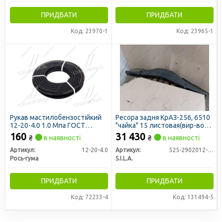
ПРИДБАТИ
ПРИДБАТИ
Код: 23970-1
Код: 23965-1
Рукав мастилобензостійкий
Ресора задня КрАЗ-256, 6510
12-20-4.0 1.0 Мпа ГОСТ
"чайка" 15 листовая(вир-во
10362-76 (20 м) (бинт) (Рось-
S.I.L.A. AC)
160
31 430
₴
в наявності
₴
в наявності
Гума)
Артикул:
12-20-4.0
Артикул:
525-2902012-Б1
Рось-гума
S.I.L.A.
ПРИДБАТИ
ПРИДБАТИ
Код: 72233-4
Код: 131494-5