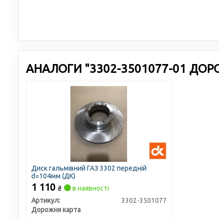
АНАЛОГИ "3302-3501077-01 ДОР
Диск гальмівний ГАЗ 3302 передній
d=104мм (ДК)
1 110
₴
в наявності
Артикул:
3302-3501077
Дорожня карта