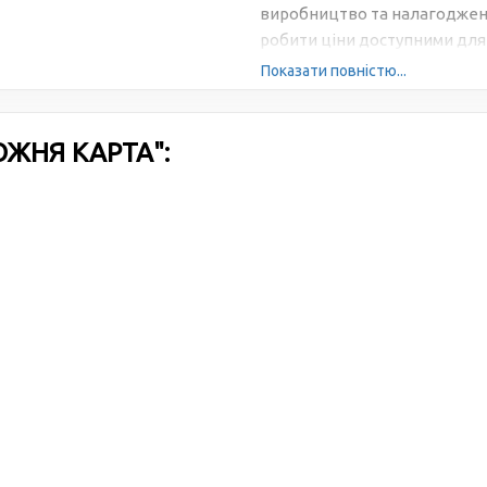
виробництво та налагоджена
робити ціни доступними для 
Показати повністю...
ОЖНЯ КАРТА":