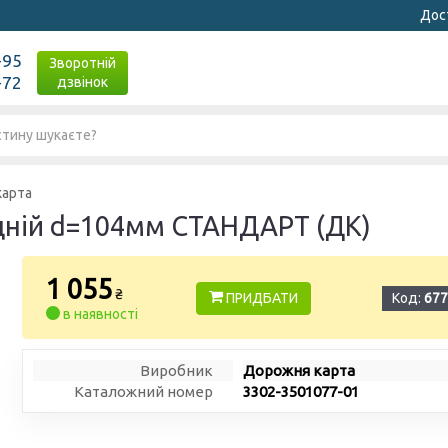
Дост
-95
Зворотній
-72
дзвінок
карта
едній d=104мм СТАНДАРТ (ДК)
1 055
₴
ПРИДБАТИ
Код:
677
в наявності
Виробник
Дорожня карта
Каталожний номер
3302-3501077-01