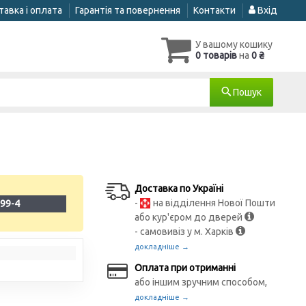
авка і оплата
Гарантія та повернення
Контакти
Вхід
У вашому кошику
0 товарів
на
0 ₴
Пошук
Доставка по Україні
-
на відділення Нової Пошти
99-4
або кур'єром до дверей
- самовивіз у м. Харків
докладніше →
Оплата при отриманні
або іншим зручним способом,
докладніше →