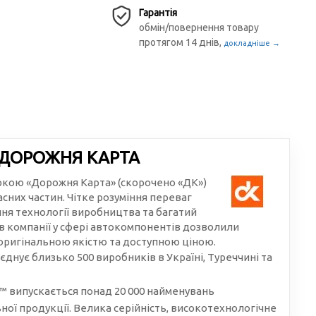
Гарантія
обмін/повернення товару
протягом 14 днів,
докладніше →
 ДОРОЖНЯ КАРТА
аркою «Дорожня Карта» (скорочено «ДК»)
сних частин. Чітке розуміння переваг
ння технології виробництва та багатий
в компанії у сфері автокомпонентів дозволили
 оригінальною якістю та доступною ціною.
єднує близько 500 виробників в Україні, Туреччині та
 випускається понад 20 000 найменувань
ої продукції. Велика серійність, високотехнологічне