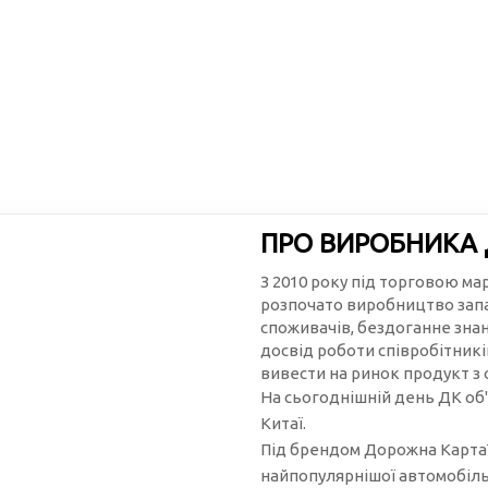
ПРО ВИРОБНИКА
З 2010 року під торговою м
розпочато виробництво запа
споживачів, бездоганне зна
досвід роботи співробітникі
вивести на ринок продукт з
На сьогоднішній день ДК об'
Китаї.
Під брендом Дорожна Карта™
найпопулярнішої автомобільн