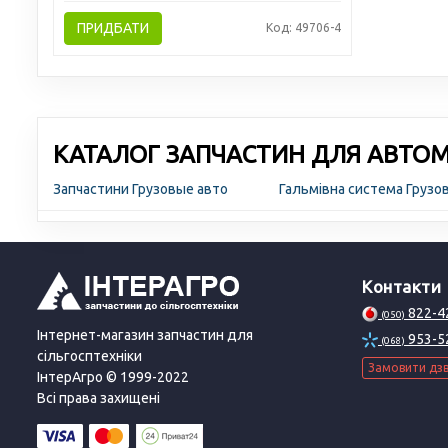
ПРИДБАТИ
Код: 49706-4
КАТАЛОГ ЗАПЧАСТИН ДЛЯ АВТОМО
Запчастини Грузовые авто
Гальмівна система Грузо
Контакти
822-4
(050)
Інтернет-магазин запчастин для
953-5
(068)
сільгосптехніки
Замовити дзв
ІнтерАгро © 1999-2022
Всі права захищені