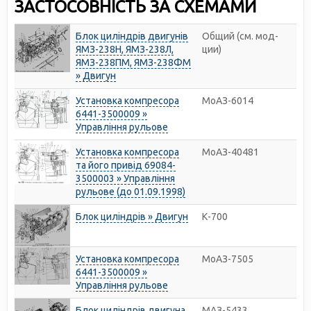
ЗАСТОСОВНІСТЬ ЗА СХЕМАМИ
Блок циліндрів двигунів
Общий (см. мод-
ЯМЗ-238Н, ЯМЗ-238Л,
ции)
ЯМЗ-238ПМ, ЯМЗ-238ФМ
» Двигун
Установка компресора
МоАЗ-6014
6441-3500009 »
Управління рульове
Установка компресора
МоАЗ-40481
та його привід 69084-
3500003 » Управління
рульове (до 01.09.1998)
Блок циліндрів » Двигун
К-700
Установка компресора
МоАЗ-7505
6441-3500009 »
Управління рульове
Блок циліндрів двигуна
МАЗ-5433