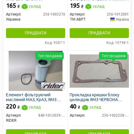
(АВРТ)
165
195
₴
склад
₴
склад
Артикул:
236-1003270
Артикул:
236-1012001
Украина
ТМ АВРТ
Україна
ПРИДБАТИ
ПРИДБАТИ
Код: 9587-1
Код: 10798-1
Топ продажів
Топ продажів
Елемент фільтруючий
Прокладка кришки блоку
масляний МАЗ, КрАЗ, ЯМЗ
циліндрів ЯМЗ ЧЕРВОНА
глухий з р/к ГТВ (RIDER)
(плити компресора)
220
40
₴
склад
₴
склад
Артикул:
840-1012039-14
Артикул:
236-1002258-А3
RIDER
ПРИДБАТИ
ПРИДБАТИ