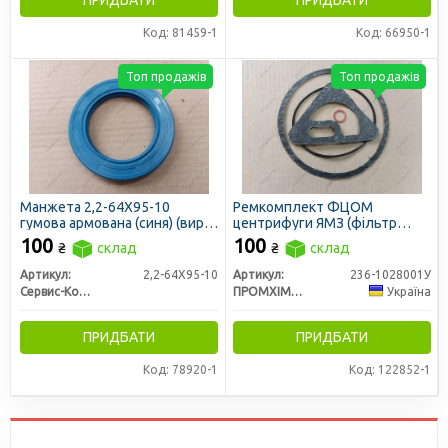
Код: 81459-1
Код: 66950-1
Топ продажів
Топ продажів
Манжета 2,2-64X95-10
Ремкомплект ФЦОМ
гумова армована (синя) (вир-
центрифуги ЯМЗ (фільтр
во Україна)
відцентрового очищення
100
100
₴
склад
₴
склад
олії) (ПХТ, Україна)
Артикул:
2,2-64X95-10
Артикул:
236-1028001У
Сервис-Комплектация ООО, Украина
ПРОМХІМТЕКС ТОВ
Україна
ПРИДБАТИ
ПРИДБАТИ
Код: 78920-1
Код: 122852-1