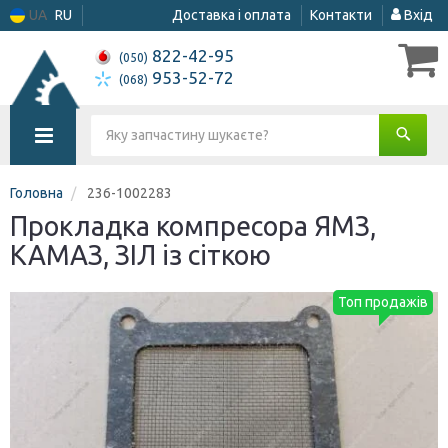
UA
RU
Доставка і оплата
Контакти
Вхід
822-42-95
(050)
953-52-72
(068)
Головна
236-1002283
Прокладка компресора ЯМЗ,
КАМАЗ, ЗІЛ із сіткою
Топ продажів