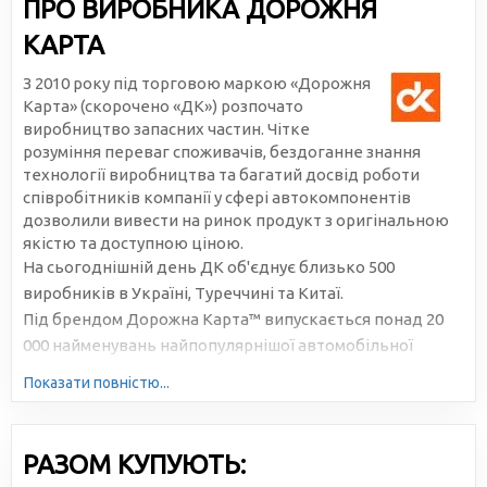
ПРО ВИРОБНИКА ДОРОЖНЯ
КАРТА
З 2010 року під торговою маркою «Дорожня
Карта» (скорочено «ДК») розпочато
виробництво запасних частин. Чітке
розуміння переваг споживачів, бездоганне знання
технології виробництва та багатий досвід роботи
співробітників компанії у сфері автокомпонентів
дозволили вивести на ринок продукт з оригінальною
якістю та доступною ціною.
На сьогоднішній день ДК об'єднує близько 500
виробників в Україні, Туреччині та Китаї.
Під брендом Дорожна Карта™ випускається понад 20
000 найменувань найпопулярнішої автомобільної
продукції. Велика серійність, високотехнологічне
Показати повністю...
виробництво та налагоджена логістика дозволяють
знижувати собівартість та робити ціни доступними для
всіх учасників ринку.
РАЗОМ КУПУЮТЬ: