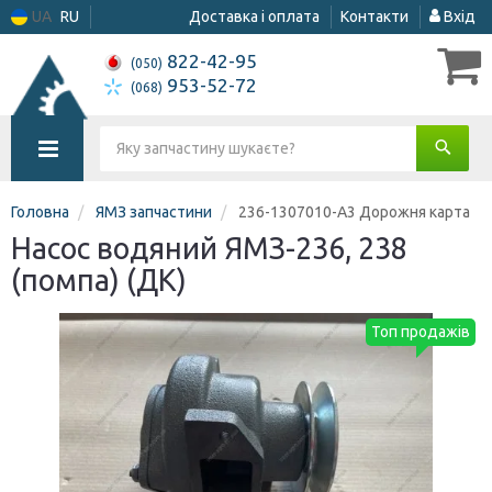
UA
RU
Доставка і оплата
Контакти
Вхід
822-42-95
(050)
953-52-72
(068)
Головна
ЯМЗ запчастини
236-1307010-А3 Дорожня карта
Насос водяний ЯМЗ-236, 238
(помпа) (ДК)
Топ продажів