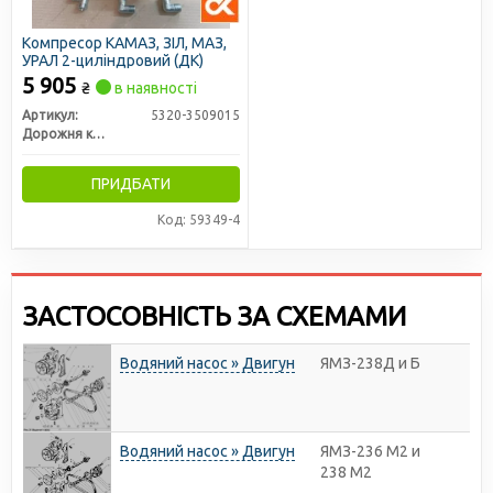
Компресор КАМАЗ, ЗІЛ, МАЗ,
УРАЛ 2-циліндровий (ДК)
5 905
₴
в наявності
Артикул:
5320-3509015
Дорожня карта
ПРИДБАТИ
Код: 59349-4
ЗАСТОСОВНІСТЬ ЗА СХЕМАМИ
Водяний насос » Двигун
ЯМЗ-238Д и Б
Водяний насос » Двигун
ЯМЗ-236 М2 и
238 М2