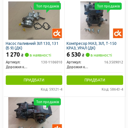
Топ продажів
Топ продажів
Насос паливний ЗІЛ 130, 131
Компресор МАЗ, ЗІЛ, Т-150
(Б 9) (ДК)
КРАЗ, УРАЛ (ДК)
1 270
6 530
₴
в наявності
₴
в наявності
Артикул:
130-1106010
Артикул:
16.3509012
Дорожня карта
Дорожня карта
ПРИДБАТИ
ПРИДБАТИ
Код: 59321-4
Код: 58643-4
Топ продажів