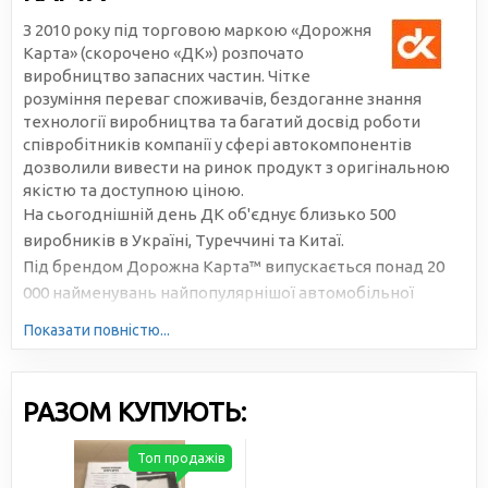
З 2010 року під торговою маркою «Дорожня
Карта» (скорочено «ДК») розпочато
виробництво запасних частин. Чітке
розуміння переваг споживачів, бездоганне знання
технології виробництва та багатий досвід роботи
співробітників компанії у сфері автокомпонентів
дозволили вивести на ринок продукт з оригінальною
якістю та доступною ціною.
На сьогоднішній день ДК об'єднує близько 500
виробників в Україні, Туреччині та Китаї.
Під брендом Дорожна Карта™ випускається понад 20
000 найменувань найпопулярнішої автомобільної
продукції. Велика серійність, високотехнологічне
Показати повністю...
виробництво та налагоджена логістика дозволяють
знижувати собівартість та робити ціни доступними для
всіх учасників ринку.
РАЗОМ КУПУЮТЬ:
Топ продажів