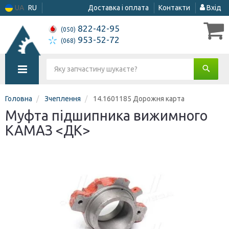
UA
RU
Доставка і оплата
Контакти
Вхід
822-42-95
(050)
953-52-72
(068)
Головна
Зчеплення
14.1601185 Дорожня карта
Муфта підшипника вижимного
КАМАЗ <ДК>