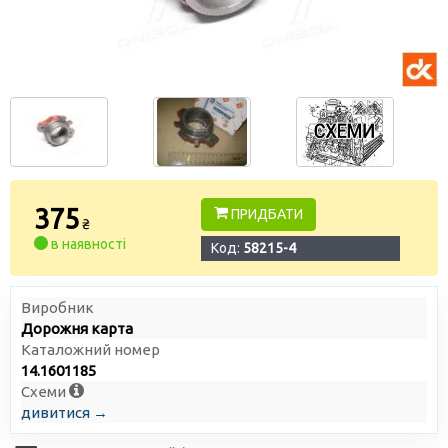
375
ПРИДБАТИ
₴
в наявності
Код:
58215-4
Виробник
Дорожня карта
Каталожний номер
14.1601185
Схеми
дивитися →