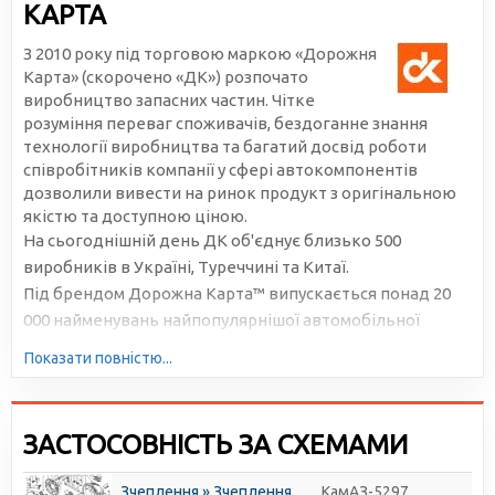
КАРТА
З 2010 року під торговою маркою «Дорожня
Карта» (скорочено «ДК») розпочато
виробництво запасних частин. Чітке
розуміння переваг споживачів, бездоганне знання
технології виробництва та багатий досвід роботи
співробітників компанії у сфері автокомпонентів
дозволили вивести на ринок продукт з оригінальною
якістю та доступною ціною.
На сьогоднішній день ДК об'єднує близько 500
виробників в Україні, Туреччині та Китаї.
Під брендом Дорожна Карта™ випускається понад 20
000 найменувань найпопулярнішої автомобільної
продукції. Велика серійність, високотехнологічне
Показати повністю...
виробництво та налагоджена логістика дозволяють
знижувати собівартість та робити ціни доступними для
всіх учасників ринку.
ЗАСТОСОВНІСТЬ ЗА СХЕМАМИ
Зчеплення » Зчеплення
КамАЗ-5297