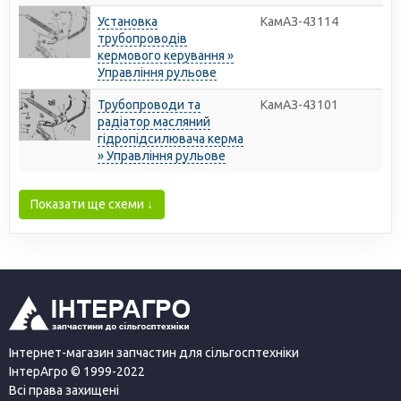
Установка
КамАЗ-43114
трубопроводів
кермового керування »
Управління рульове
Трубопроводи та
КамАЗ-43101
радіатор масляний
гідропідсилювача керма
» Управління рульове
Показати ще схеми ↓
Інтернет-магазин запчастин для сільгосптехніки
ІнтерАгро © 1999-2022
Всі права захищені