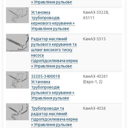
» Управління рульове
Установка
КамАЗ-53228,
трубопроводів
65111
кермового керування »
Управління рульове
Радіатор масляний
КамАЗ-5315
рульового керування та
шланг високого тиску
насоса
гідропідсилювача керма
» Управління рульове
53205-3400018
КамАЗ-43261
Установка
(Евро-1, 2)
трубопроводів
рульового керування »
Управління рульове
Трубопроводи та
КамАЗ-4326
радіатор масляний
гідропідсилювача керма
» Управління рульове