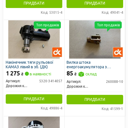
ПРИДБАТИ
ПРИДБАТИ
Код: 53015-4
Код: 49041-4
Топ продажів
Топ продажів
Накінечник тяги рульової
Вилка штока
КАМАЗ лівий в зб. (ДК)
енергоакумулятора з
пальцем М14х1,5 (ДК)
1 275
85
₴
в наявності
₴
склад
Артикул:
5320-3414057
Артикул:
260088-10
Дорожня карта
Дорожня карта
ПРИДБАТИ
ПРИДБАТИ
Код: 49886-4
Код: 41599-1