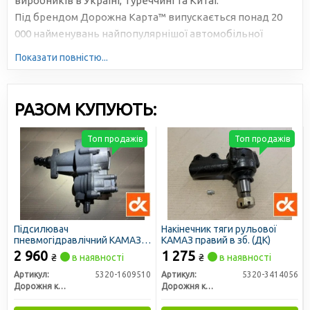
виробників в Україні, Туреччині та Китаї.
Під брендом Дорожна Карта™ випускається понад 20
000 найменувань найпопулярнішої автомобільної
продукції. Велика серійність, високотехнологічне
Показати повністю...
виробництво та налагоджена логістика дозволяють
знижувати собівартість та робити ціни доступними для
всіх учасників ринку.
РАЗОМ КУПУЮТЬ:
Топ продажів
Топ продажів
Підсилювач
Накінечник тяги рульової
пневмогідравлічний КАМАЗ
КАМАЗ правий в зб. (ДК)
ПГУ (ДК)
2 960
1 275
₴
в наявності
₴
в наявності
Артикул:
5320-1609510
Артикул:
5320-3414056
Дорожня карта
Дорожня карта