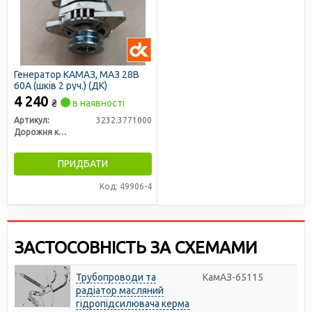
Генератор КАМАЗ, МАЗ 28В
60А (шків 2 руч.) (ДК)
4 240
₴
в наявності
Артикул:
3232.3771000
Дорожня карта
ПРИДБАТИ
Код: 49906-4
ЗАСТОСОВНІСТЬ ЗА СХЕМАМИ
Трубопроводи та
КамАЗ-65115
радіатор масляний
гідропідсилювача керма