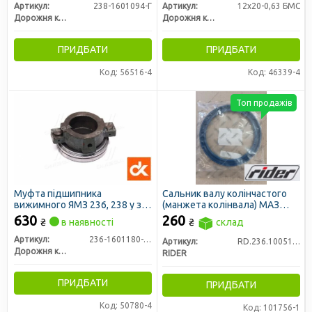
Артикул:
238-1601094-Г
Артикул:
12х20-0,63 БМС
Дорожня карта
Дорожня карта
ПРИДБАТИ
ПРИДБАТИ
Код: 56516-4
Код: 46339-4
Топ продажів
Муфта підшипника
Сальник валу колінчастого
вижимного ЯМЗ 236, 238 у зб.
(манжета колінвала) МАЗ
(ДК)
задній з пружиною 140х170-
630
260
₴
в наявності
₴
склад
13 NBR (RIDER)
Артикул:
236-1601180-03
Артикул:
RD.236.1005160.
Дорожня карта
RIDER
ПРИДБАТИ
ПРИДБАТИ
Код: 50780-4
Код: 101756-1