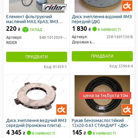
Елемент фільтруючий
Диск зчеплення відомий ЯМЗ
масляний МАЗ, КрАЗ, ЯМЗ
передній (ДК)
глухий з р/к ГТВ (RIDER)
220
1 830
₴
склад
₴
в наявності
Артикул:
238-1601130-Б
Артикул:
840-1012039-14
Дорожня карта
RIDER
ПРИДБАТИ
ПРИДБАТИ
Код: 55964-4
Код: 81459-1
цена за 1м,бухта 10м
Диск зчеплення ведучий ЯМЗ
Рукав бензомаслостійкий
середній (проміжна плита)
12х20-0.63 СТАНДАРТ <ДК>
(ДК)
4 345
145
₴
в наявності
₴
в наявності