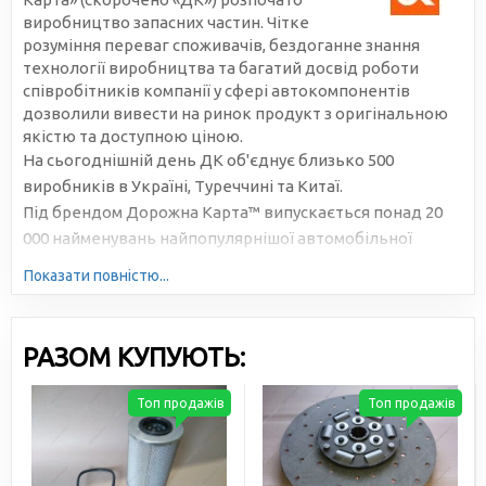
виробництво запасних частин. Чітке
розуміння переваг споживачів, бездоганне знання
технології виробництва та багатий досвід роботи
співробітників компанії у сфері автокомпонентів
дозволили вивести на ринок продукт з оригінальною
якістю та доступною ціною.
На сьогоднішній день ДК об'єднує близько 500
виробників в Україні, Туреччині та Китаї.
Під брендом Дорожна Карта™ випускається понад 20
000 найменувань найпопулярнішої автомобільної
продукції. Велика серійність, високотехнологічне
Показати повністю...
виробництво та налагоджена логістика дозволяють
знижувати собівартість та робити ціни доступними для
всіх учасників ринку.
РАЗОМ КУПУЮТЬ:
Топ продажів
Топ продажів