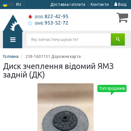
UA
RU
Доставка і оплата
Контакти
Вхід
822-42-95
(050)
953-52-72
(068)
Головна
238-1601131 Дорожня карта
Диск зчеплення відомий ЯМЗ
задній (ДК)
Топ продажів