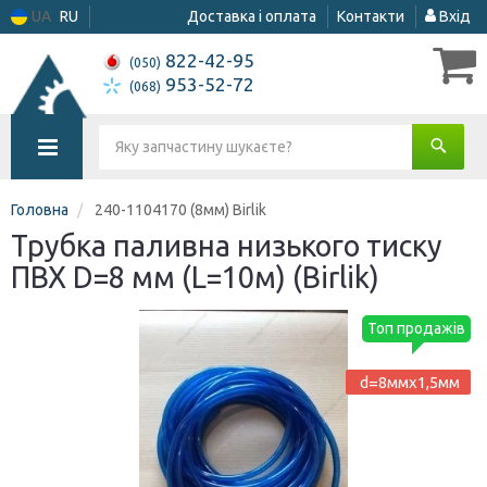
UA
RU
Доставка і оплата
Контакти
Вхід
822-42-95
(050)
953-52-72
(068)
Головна
240-1104170 (8мм) Birlik
Трубка паливна низького тиску
ПВХ D=8 мм (L=10м) (Birlik)
Топ продажів
d=8ммх1,5мм