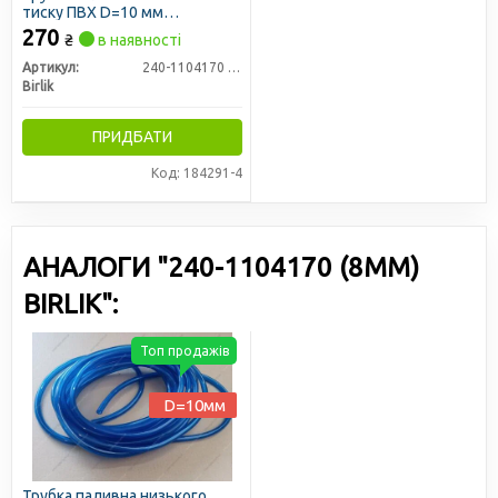
тиску ПВХ D=10 мм
вантажівки (L=10м) (Birlik)
270
₴
в наявності
Артикул:
240-1104170 (10мм)
Birlik
ПРИДБАТИ
Код: 184291-4
АНАЛОГИ "240-1104170 (8ММ)
BIRLIK":
Топ продажів
D=10мм
Трубка паливна низького