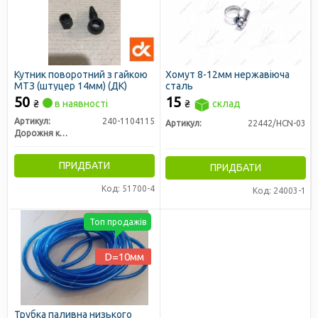
Кутник поворотний з гайкою
Хомут 8-12мм нержавіюча
МТЗ (штуцер 14мм) (ДК)
сталь
50
15
₴
в наявності
₴
склад
Артикул:
240-1104115
Артикул:
22442/HCN-03
Дорожня карта
ПРИДБАТИ
ПРИДБАТИ
Код: 51700-4
Код: 24003-1
Топ продажів
D=10мм
Трубка паливна низького