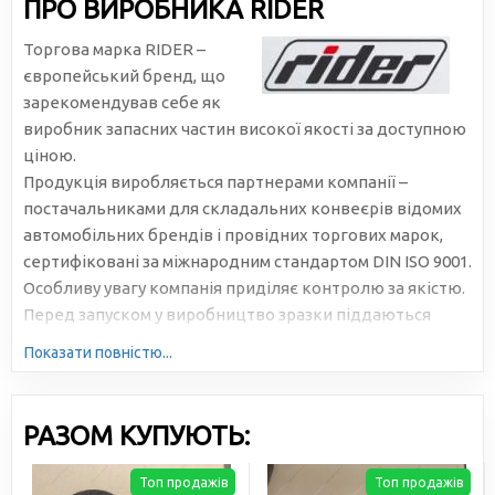
ПРО ВИРОБНИКА RIDER
Торгова марка RIDER –
європейський бренд, що
зарекомендував себе як
виробник запасних частин високої якості за доступною
ціною.
Продукція виробляється партнерами компанії –
постачальниками для складальних конвеєрів відомих
автомобільних брендів і провідних торгових марок,
сертифіковані за міжнародним стандартом DIN ISO 9001.
Особливу увагу компанія приділяє контролю за якістю.
Перед запуском у виробництво зразки піддаються
багаторазовому та всебічному тестуванню.
Показати повністю...
РАЗОМ КУПУЮТЬ:
Топ продажів
Топ продажів