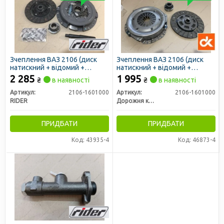
Зчеплення ВАЗ 2106 (диск
Зчеплення ВАЗ 2106 (диск
натискний + відомий +
натискний + відомий +
підшипник) з павуком (RIDER)
підипник) (ДК)
2 285
1 995
₴
в наявності
₴
в наявності
Артикул:
2106-1601000
Артикул:
2106-1601000
RIDER
Дорожня карта
ПРИДБАТИ
ПРИДБАТИ
Код: 43935-4
Код: 46873-4