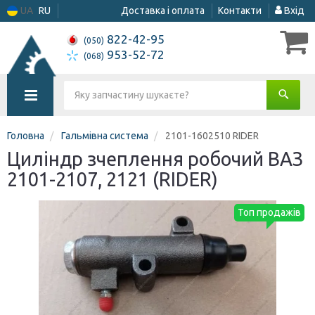
UA
RU
Доставка і оплата
Контакти
Вхід
822-42-95
(050)
953-52-72
(068)
Головна
Гальмівна система
2101-1602510 RIDER
Циліндр зчеплення робочий ВАЗ
2101-2107, 2121 (RIDER)
Топ продажів