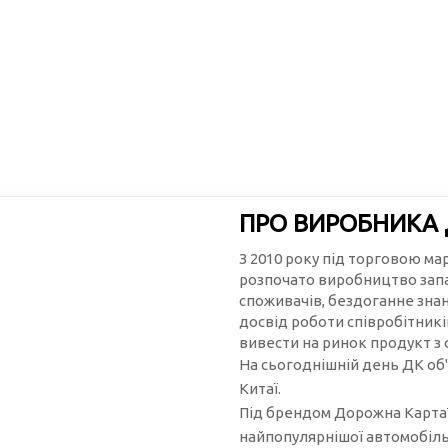
ПРО ВИРОБНИКА
З 2010 року під торговою м
розпочато виробництво запа
споживачів, бездоганне зна
досвід роботи співробітникі
вивести на ринок продукт з
На сьогоднішній день ДК об'
Китаї.
Під брендом Дорожна Карта™
найпопулярнішої автомобільн