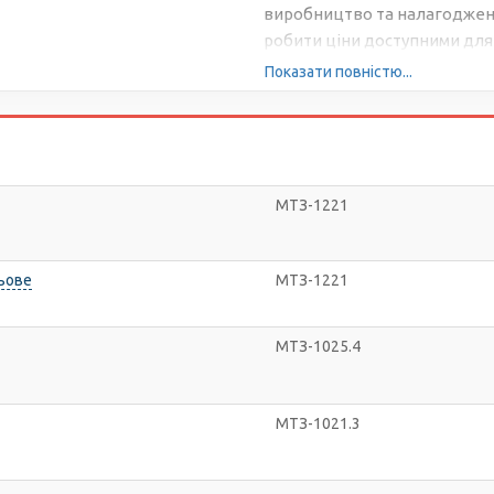
виробництво та налагоджена
робити ціни доступними для 
Показати повністю...
МТЗ-1221
льове
МТЗ-1221
МТЗ-1025.4
МТЗ-1021.3