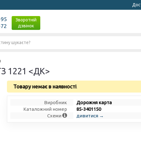
Дост
-95
Зворотній
-72
дзвінок
а
ТЗ 1221 <ДК>
Товару немає в наявності
.
Виробник
Дорожня карта
Каталожний номер
85-3401150
Схеми
дивитися →