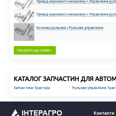
Привід кермового механізму » Управління ру
Привід кермового механізму » Управління ру
Колонка рульова » Рульове управління
Показати ще схеми ↓
КАТАЛОГ ЗАПЧАСТИН ДЛЯ АВТОМО
Запчастини Трактора
Рульове управління Тра
Контакти