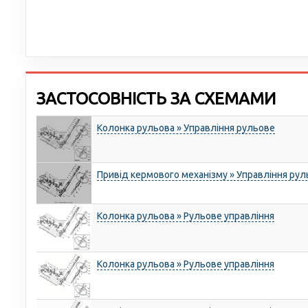
ЗАСТОСОВНІСТЬ ЗА СХЕМАМИ
Колонка рульова » Управління рульове
Привід кермового механізму » Управління ру
Колонка рульова » Рульове управління
Колонка рульова » Рульове управління