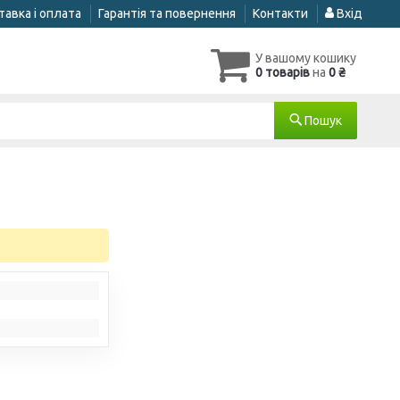
авка і оплата
Гарантія та повернення
Контакти
Вхід
У вашому кошику
0 товарів
на
0 ₴
Пошук