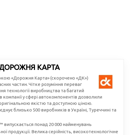
 ДОРОЖНЯ КАРТА
аркою «Дорожня Карта» (скорочено «ДК»)
сних частин. Чітке розуміння переваг
ння технології виробництва та багатий
в компанії у сфері автокомпонентів дозволили
 оригінальною якістю та доступною ціною.
єднує близько 500 виробників в Україні, Туреччині та
 випускається понад 20 000 найменувань
ої продукції. Велика серійність, високотехнологічне