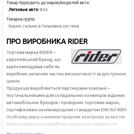
Товар підходить до марок/моделей авто:
-
Легковые авто:
ВАЗ
Товарна група:
- Кермо, гальма
Гальмівна система
ПРО ВИРОБНИКА RIDER
Торгова марка RIDER –
європейський бренд, що
зарекомендував себе як
виробник запасних частин високої якості за доступною
ціною.
Продукція виробляється партнерами компанії –
постачальниками для складальних конвеєрів відомих
автомобільних брендів і провідних торгових марок,
сертифіковані за міжнародним стандартом DIN ISO 9001.
Особливу увагу компанія приділяє контролю за якістю.
Перед запуском у виробництво зразки піддаються
багаторазовому та всебічному тестуванню.