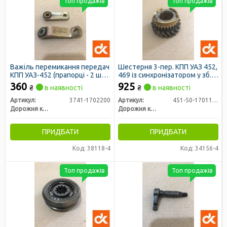
Топ продажів
Топ продажів
Важіль перемикання передач
Шестерня 3-пер. КПП УАЗ 452,
КПП УАЗ-452 (прапорці - 2 шт)
469 із синхронізатором у зб.
(ДК)
(ст. зр.) (ДК)
360
925
₴
в наявності
₴
в наявності
Артикул:
3741-1702200
Артикул:
451-50-1701122
Дорожня карта
Дорожня карта
ПРИДБАТИ
ПРИДБАТИ
Код: 38118-4
Код: 34156-4
Топ продажів
Топ продажів