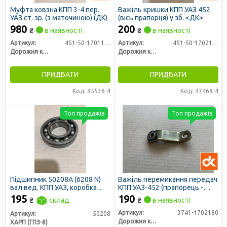
Муфта ковзна КПП 3-4 пер.
Важіль кришки КПП УАЗ 452
УАЗ ст. зр. (з маточиною) (ДК)
(вісь прапорця) у зб. <ДК>
980
200
₴
в наявності
₴
в наявності
Артикул:
451-50-1701120
Артикул:
451-50-1702160-10
Дорожня карта
Дорожня карта
ПРИДБАТИ
ПРИДБАТИ
Код: 35536-4
Код: 47468-4
Топ продажів
Топ продажів
Підшипник 50208А (6208 N)
Важіль перемикання передач
вал вед. КПП УАЗ, коробка
КПП УАЗ-452 (прапорець -
відбору потужності УРАЛ
1шт) (ДК)
195
190
₴
склад
₴
в наявності
(ХАРП)
Артикул:
3741-1702180
Артикул:
50208
Дорожня карта
ХАРП (ГПЗ-8)