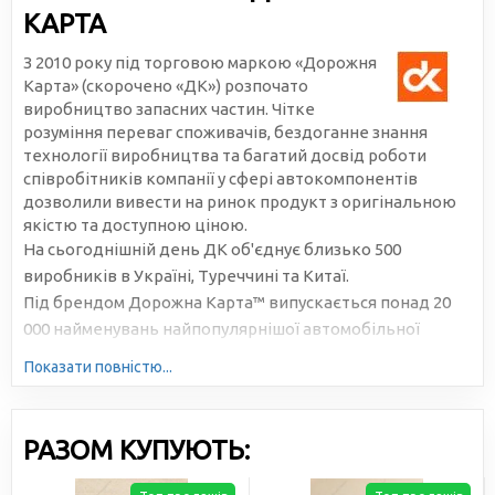
КАРТА
З 2010 року під торговою маркою «Дорожня
Карта» (скорочено «ДК») розпочато
виробництво запасних частин. Чітке
розуміння переваг споживачів, бездоганне знання
технології виробництва та багатий досвід роботи
співробітників компанії у сфері автокомпонентів
дозволили вивести на ринок продукт з оригінальною
якістю та доступною ціною.
На сьогоднішній день ДК об'єднує близько 500
виробників в Україні, Туреччині та Китаї.
Під брендом Дорожна Карта™ випускається понад 20
000 найменувань найпопулярнішої автомобільної
продукції. Велика серійність, високотехнологічне
Показати повністю...
виробництво та налагоджена логістика дозволяють
знижувати собівартість та робити ціни доступними для
всіх учасників ринку.
РАЗОМ КУПУЮТЬ: