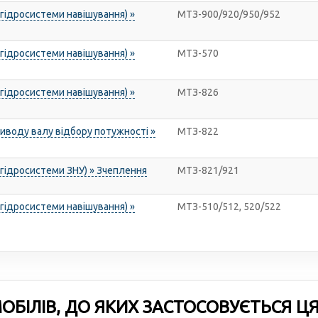
 гідросистеми навішування) »
МТЗ-900/920/950/952
 гідросистеми навішування) »
МТЗ-570
 гідросистеми навішування) »
МТЗ-826
риводу валу відбору потужності »
МТЗ-822
 гідросистеми ЗНУ) » Зчеплення
МТЗ-821/921
 гідросистеми навішування) »
МТЗ-510/512, 520/522
БІЛІВ, ДО ЯКИХ ЗАСТОСОВУЄТЬСЯ Ц