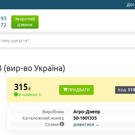
Дост
-95
Зворотній
-72
дзвінок
(вир-во Україна)
315
₴
ПРИДБАТИ
Код:
510
в наявності
Виробник
Агро-Днепр
Каталожний номер
50-1601335
Схеми
дивитися →