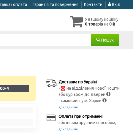
авка і оплата
Гарантія та повернення
Контакти
Вхід
У вашому кошику
0 товарів
на
0 ₴
Пошук
Доставка по Україні
-
на відділення Нової Пошти
00-4
або кур'єром до дверей
- самовивіз у м. Харків
докладніше →
Оплата при отриманні
або іншим зручним способом,
докладніше →