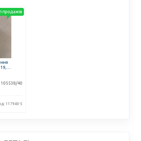
п продажів
ення
019,
1105538/40
од: 117940-5