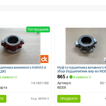
Топ продажів
шипника вижимного КАМАЗ із
Муфта підшипника вичавного 
 (ДК)
зборі (підшипипник вир-во RIDE
865
в наявності
₴
в наявності
14.1601180
Артикул:
RD 
арта
RIDER
ТИ
ПРИДБАТИ
Код: 48998-4