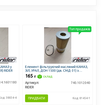
Топ продажів
КАМАЗ у
Елемент фільтруючий масляний КАМАЗ,
R) RIDER
ЗІЛ, УРАЛ, ДОН 1500 (дв. СМД-31) з
ремкомплектом (RIDER)
165
₴
склад
14.1601180
Артикул:
740.1012040
RIDER
Код: 38834-4
ПРИДБАТИ
Код: 81454-1