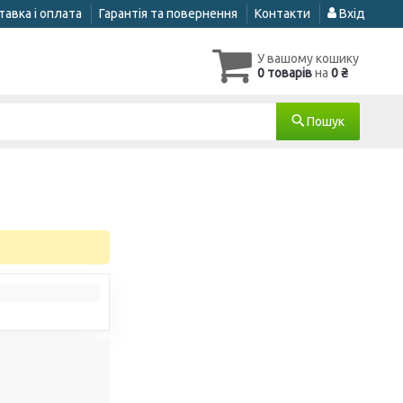
авка і оплата
Гарантія та повернення
Контакти
Вхід
У вашому кошику
0 товарів
на
0 ₴
Пошук