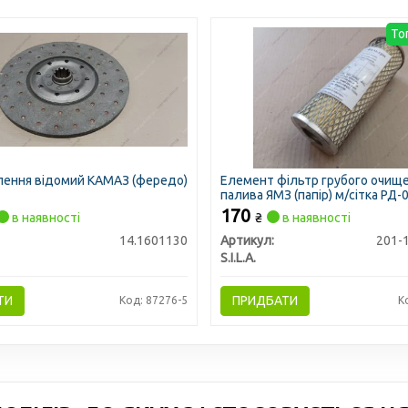
То
лення відомий КАМАЗ (фередо)
Елемент фільтр грубого очищ
палива ЯМЗ (папір) м/сітка РД-
ФТ-201 аналог нитки (SILA)
170
в наявності
₴
в наявності
14.1601130
Артикул:
201-
S.I.L.A.
ТИ
ПРИДБАТИ
Код: 87276-5
К