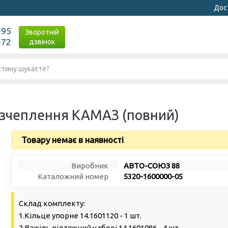
Дост
-95
Зворотній
-72
дзвінок
 зчеплення КАМАЗ (повний)
Товару немає в наявності
.
Виробник
АВТО-СОЮЗ 88
Каталожний номер
5320-1600000-05
Склад комплекту:
1.Кільце упорне 14.1601120 - 1 шт.
2.Важіль відтяжний у зборі 14.1601086 - 4 шт.