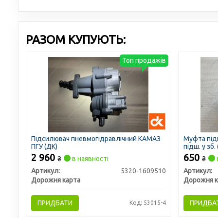
РАЗОМ КУПУЮТЬ:
Топ продажів
Підсилювач пневмогідравлічний КАМАЗ
Муфта під
ПГУ (ДК)
підш. у зб.
2 960
650
₴
в наявності
₴
Артикул:
5320-1609510
Артикул:
Дорожня карта
Дорожня к
ПРИДБАТИ
ПРИДБА
Код: 53015-4