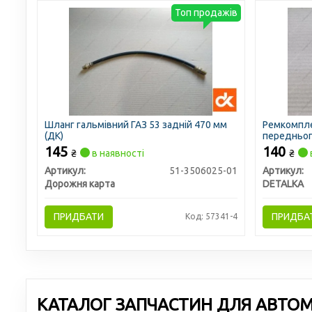
Топ продажів
Шланг гальмівний ГАЗ 53 задній 470 мм
Ремкомпле
(ДК)
переднього
66, 52 (3 
145
140
₴
в наявності
₴
Артикул:
51-3506025-01
Артикул:
Дорожня карта
DETALKA
ПРИДБАТИ
ПРИДБА
Код: 57341-4
КАТАЛОГ ЗАПЧАСТИН ДЛЯ АВТОМО