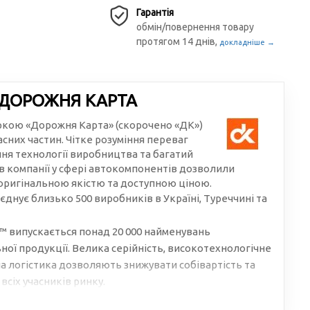
Гарантія
обмін/повернення товару
протягом 14 днів,
докладніше →
 ДОРОЖНЯ КАРТА
аркою «Дорожня Карта» (скорочено «ДК»)
сних частин. Чітке розуміння переваг
ння технології виробництва та багатий
в компанії у сфері автокомпонентів дозволили
 оригінальною якістю та доступною ціною.
єднує близько 500 виробників в Україні, Туреччині та
 випускається понад 20 000 найменувань
ої продукції. Велика серійність, високотехнологічне
 логістика дозволяють знижувати собівартість та
всіх учасників ринку.