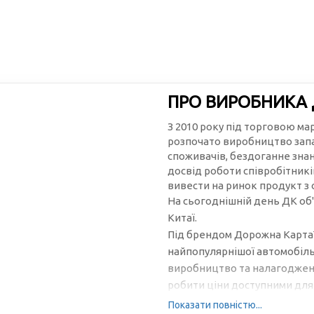
ПРО ВИРОБНИКА
З 2010 року під торговою м
розпочато виробництво запа
споживачів, бездоганне зна
досвід роботи співробітникі
вивести на ринок продукт з
На сьогоднішній день ДК об'
Китаї.
Під брендом Дорожна Карта™
найпопулярнішої автомобільн
виробництво та налагоджена
робити ціни доступними для 
Показати повністю...