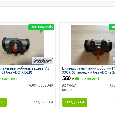
Топ продажів
То
альмівний робочий задній ГАЗ
Циліндр гальмівний робочий Г
, 53 без АБС (RIDER)
3309, 53 передній без АБС та 
66, 52 (RIDER)
560
в наявності
₴
в наявності
4301-3502040
Артикул:
43
RIDER
ТИ
ПРИДБАТИ
Код: 77223-4