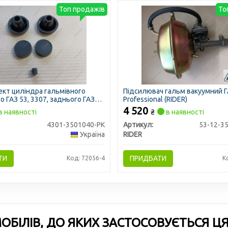
Топ продажів
То
кт циліндра гальмівного
Підсилювач гальм вакуумний Г
 ГАЗ 53, 3307, заднього ГАЗ
Professional (RIDER)
найменування) (DETALKA)
4 520
в наявності
₴
в наявності
4301-3501040-РК
Артикул:
53-12-3
Україна
RIDER
ТИ
ПРИДБАТИ
Код: 72056-4
К
БІЛІВ, ДО ЯКИХ ЗАСТОСОВУЄТЬСЯ Ц