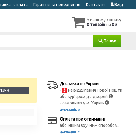
авка і оплата
Гарантія та повернення
Контакти
Вхід
У вашому кошику
0 товарів
на
0 ₴
Пошук
Доставка по Україні
-
на відділення Нової Пошти
13-4
або кур'єром до дверей
- самовивіз у м. Харків
докладніше →
Оплата при отриманні
або іншим зручним способом,
докладніше →