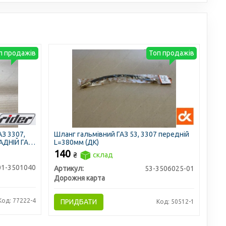
п продажів
Топ продажів
АЗ 3307,
Шланг гальмівний ГАЗ 53, 3307 передній
ЗАДНІЙ ГАЗ
L=380мм (ДК)
140
₴
склад
01-3501040
Артикул:
53-3506025-01
Дорожня карта
Код: 77222-4
ПРИДБАТИ
Код: 50512-1