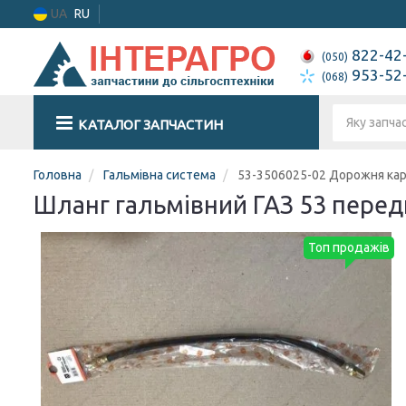
UA
RU
822-42
(050)
953-52
(068)
КАТАЛОГ ЗАПЧАСТИН
Головна
Гальмівна система
53-3506025-02 Дорожня ка
Шланг гальмівний ГАЗ 53 перед
Топ продажів