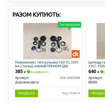
РАЗОМ КУПУЮТЬ:
Топ продажів
Ремкомплект тяги рульової ГАЗ-53, 3307
Циліндр г
(на 2 пальцi, повний) ПРЕМІУМ (ДК)
3307, 3309
385
640
₴
в наявності
₴
Артикул:
53А-3003008
Артикул:
Дорожня карта
RIDER
ПРИДБАТИ
ПРИДБА
Код: 33903-4