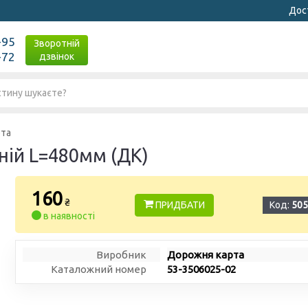
Дост
-95
Зворотній
-72
дзвінок
рта
ній L=480мм (ДК)
160
₴
ПРИДБАТИ
Код:
505
в наявності
Виробник
Дорожня карта
Каталожний номер
53-3506025-02