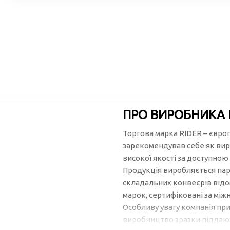
ПРО ВИРОБНИКА 
Торгова марка RIDER – євро
зарекомендував себе як вир
високої якості за доступною
Продукція виробляється пар
складальних конвеєрів відо
марок, сертифіковані за між
Особливу увагу компанія при
виробництво зразки піддают