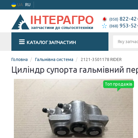
UA
RU
822-42
(050)
953-52
(068)
КАТАЛОГ ЗАПЧАСТИН
Головна
Гальмівна система
2121-3501178 RIDER
Циліндр супорта гальмівний пе
Топ продажів