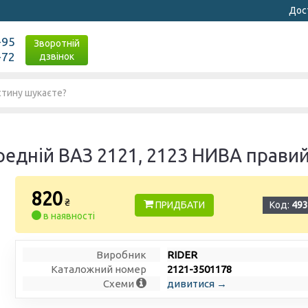
Дост
-95
Зворотній
-72
дзвінок
редній ВАЗ 2121, 2123 НИВА правий
820
₴
ПРИДБАТИ
Код:
493
в наявності
Виробник
RIDER
Каталожний номер
2121-3501178
Схеми
дивитися →