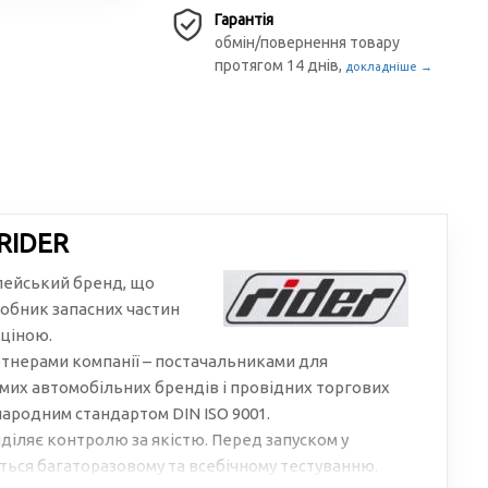
Гарантія
обмін/повернення товару
протягом 14 днів,
докладніше →
RIDER
пейський бренд, що
обник запасних частин
 ціною.
тнерами компанії – постачальниками для
мих автомобільних брендів і провідних торгових
народним стандартом DIN ISO 9001.
діляє контролю за якістю. Перед запуском у
ься багаторазовому та всебічному тестуванню.