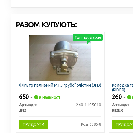
РАЗОМ КУПУЮТЬ:
Топ продажів
Фільтр паливний МТЗ грубої очістки (JFD)
Колодка г
(RIDER)
650
260
₴
в наявності
₴
Артикул:
240-1105010
Артикул:
JFD
RIDER
ПРИДБАТИ
ПРИДБА
Код: 9385-8