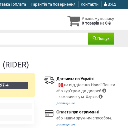
авка і оплата
Гарантія та повернення
Контакти
Вхід
У вашому кошику
0 товарів
на
0 ₴
Пошук
 (RIDER)
Доставка по Україні
-
на відділення Нової Пошти
97-4
або кур'єром до дверей
- самовивіз у м. Харків
докладніше →
Оплата при отриманні
або іншим зручним способом,
докладніше →