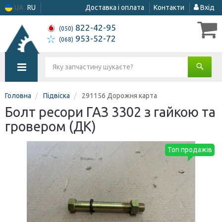
UA
RU
Доставка і оплата
Контакти
Вхід
822-42-95
(050)
953-52-72
(068)
Головна
Підвіска
291156 Дорожня карта
Болт ресори ГАЗ 3302 з гайкою та
гровером (ДК)
Топ продажів