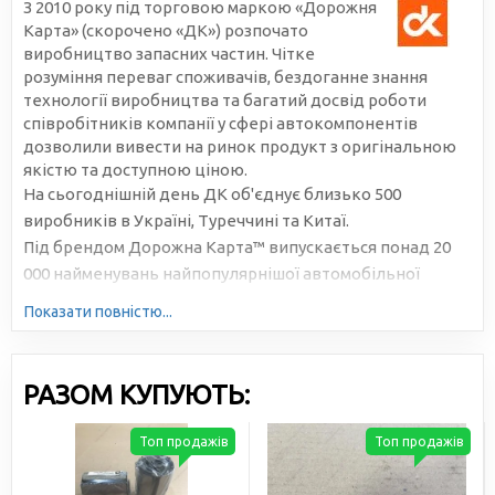
З 2010 року під торговою маркою «Дорожня
Карта» (скорочено «ДК») розпочато
виробництво запасних частин. Чітке
розуміння переваг споживачів, бездоганне знання
технології виробництва та багатий досвід роботи
співробітників компанії у сфері автокомпонентів
дозволили вивести на ринок продукт з оригінальною
якістю та доступною ціною.
На сьогоднішній день ДК об'єднує близько 500
виробників в Україні, Туреччині та Китаї.
Під брендом Дорожна Карта™ випускається понад 20
000 найменувань найпопулярнішої автомобільної
продукції. Велика серійність, високотехнологічне
Показати повністю...
виробництво та налагоджена логістика дозволяють
знижувати собівартість та робити ціни доступними для
всіх учасників ринку.
РАЗОМ КУПУЮТЬ:
Топ продажів
Топ продажів