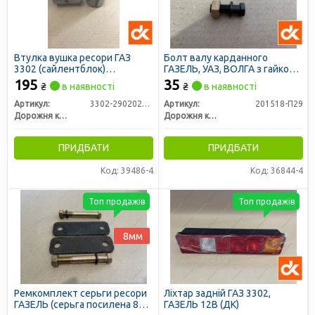
Втулка вушка ресори ГАЗ
Болт валу карданного
3302 (сайлентблок)
ГАЗЕЛЬ, УАЗ, ВОЛГА з гайкою
СТАНДАРТ (ДК)
та гровером (ДК)
195
35
₴
в наявності
₴
в наявності
Артикул:
3302-2902027-01
Артикул:
201518-П29
Дорожня карта
Дорожня карта
ПРИДБАТИ
ПРИДБАТИ
Код: 39486-4
Код: 36844-4
Топ продажів
Топ продажів
8мм
Ремкомплект серьги ресори
Ліхтар задній ГАЗ 3302,
ГАЗЕЛЬ (серьга посилена 8
ГАЗЕЛЬ 12В (ДК)