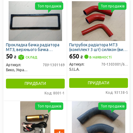
Топ продажів
Топ продажів
Прокладка бачка радіатора
Патрубок радіатора МТЗ
МТЗ, верхнього бачка
(комплект 3 шт) силікон (вир-
радіатора ЮМЗ нов. зр. (вир-
во S.I.L.A. AC)
50
650
₴
склад
₴
в наявності
во Біко)
Артикул:
70-1303001/62/28
Артикул:
70У-1301169
S.I.L.A.
Бико, Украина
ПРИДБАТИ
ПРИДБАТИ
Код: 93138-5
Код: 8001-1
Топ продажів
Топ продажів