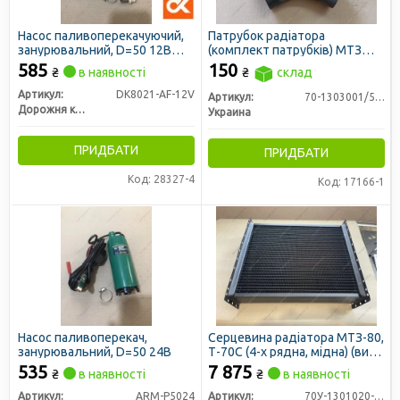
Насос паливоперекачуючий,
Патрубок радіатора
занурювальний, D=50 12В
(комплект патрубків) МТЗ
алюмін. корпус, з фільтром
(вир-во Украина)
585
150
₴
в наявності
₴
склад
(ДК)
Артикул:
DK8021-AF-12V
Артикул:
70-1303001/50-1303062-Б2
Дорожня карта
Украина
ПРИДБАТИ
ПРИДБАТИ
Код: 28327-4
Код: 17166-1
Насос паливоперекач,
Серцевина радіатора МТЗ-80,
занурювальний, D=50 24В
Т-70С (4-х рядна, мідна) (вир-
во S.I.L.A. AC)
535
7 875
₴
в наявності
₴
в наявності
Артикул:
ARM-P5024
Артикул:
70У-1301020-С4