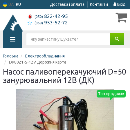
UA
RU
Доставка і оплата
Контакти
Вхід
822-42-95
(050)
953-52-72
(068)
Головна
Електрообладнання
DK8021-S-12V Дорожня карта
Насос паливоперекачуючий D=50
занурювальний 12В (ДК)
Топ продажів