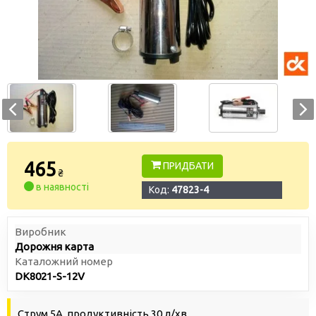
465
ПРИДБАТИ
₴
в наявності
Код:
47823-4
Виробник
Дорожня карта
Каталожний номер
DK8021-S-12V
Струм 5А, продуктивність 30 л/хв.