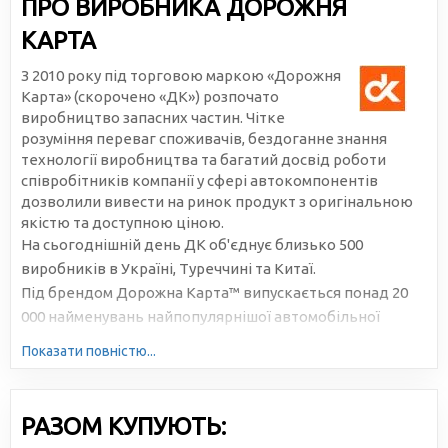
ПРО ВИРОБНИКА ДОРОЖНЯ
КАРТА
З 2010 року під торговою маркою «Дорожня
Карта» (скорочено «ДК») розпочато
виробництво запасних частин. Чітке
розуміння переваг споживачів, бездоганне знання
технології виробництва та багатий досвід роботи
співробітників компанії у сфері автокомпонентів
дозволили вивести на ринок продукт з оригінальною
якістю та доступною ціною.
На сьогоднішній день ДК об'єднує близько 500
виробників в Україні, Туреччині та Китаї.
Під брендом Дорожна Карта™ випускається понад 20
000 найменувань найпопулярнішої автомобільної
продукції. Велика серійність, високотехнологічне
Показати повністю...
виробництво та налагоджена логістика дозволяють
знижувати собівартість та робити ціни доступними для
всіх учасників ринку.
РАЗОМ КУПУЮТЬ: