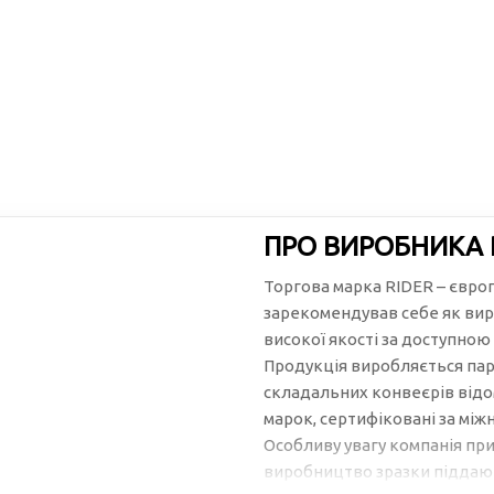
ПРО ВИРОБНИКА 
Торгова марка RIDER – євро
зарекомендував себе як вир
високої якості за доступною
Продукція виробляється пар
складальних конвеєрів відо
марок, сертифіковані за між
Особливу увагу компанія при
виробництво зразки піддают