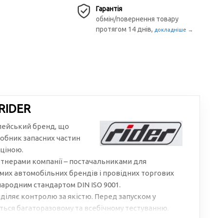
Гарантія
обмін/повернення товару
протягом 14 днів,
докладніше →
RIDER
пейський бренд, що
обник запасних частин
 ціною.
тнерами компанії – постачальниками для
мих автомобільних брендів і провідних торгових
народним стандартом DIN ISO 9001.
діляє контролю за якістю. Перед запуском у
ься багаторазовому та всебічному тестуванню.