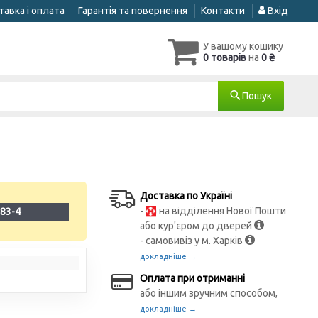
авка і оплата
Гарантія та повернення
Контакти
Вхід
У вашому кошику
0 товарів
на
0 ₴
Пошук
Доставка по Україні
-
на відділення Нової Пошти
83-4
або кур'єром до дверей
- самовивіз у м. Харків
докладніше →
Оплата при отриманні
або іншим зручним способом,
докладніше →