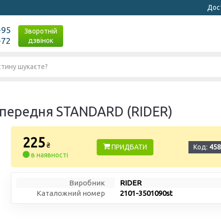
Дост
-95
Зворотній
-72
дзвінок
 передня STANDARD (RIDER)
225
₴
ПРИДБАТИ
Код:
458
в наявності
Виробник
RIDER
Каталожний номер
2101-3501090st