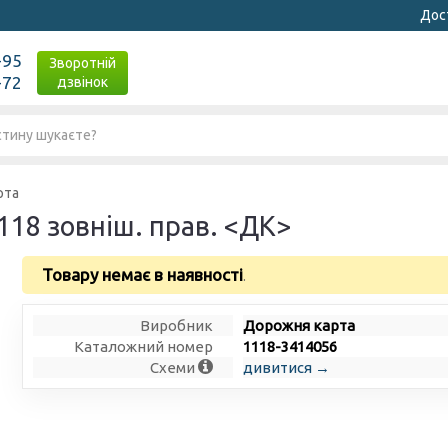
Дост
-95
Зворотній
-72
дзвінок
рта
118 зовніш. прав. <ДК>
Товару немає в наявності
.
Виробник
Дорожня карта
Каталожний номер
1118-3414056
Схеми
дивитися →