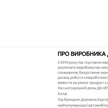
ПРО ВИРОБНИКА
З 2010 року під торговою м
розпочато виробництво запа
споживачів, бездоганне зна
досвід роботи співробітникі
вивести на ринок продукт з
На сьогоднішній день ДК об'
Китаї.
Під брендом Дорожна Карта™
найпопулярнішої автомобільн