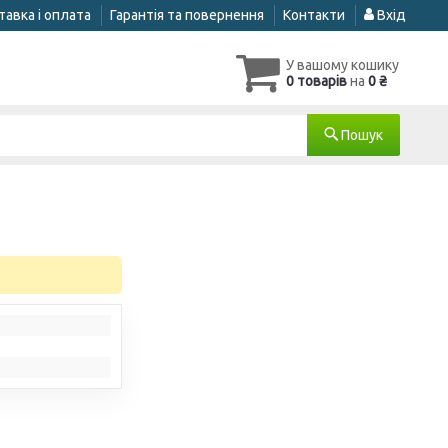
авка і оплата
Гарантія та повернення
Контакти
Вхід
У вашому кошику
0 товарів
на
0 ₴
Пошук