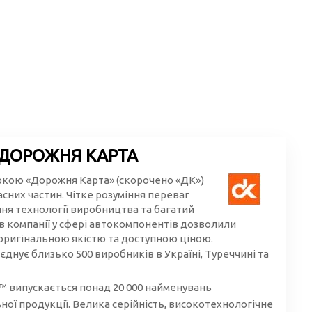
 ДОРОЖНЯ КАРТА
аркою «Дорожня Карта» (скорочено «ДК»)
сних частин. Чітке розуміння переваг
ння технології виробництва та багатий
в компанії у сфері автокомпонентів дозволили
 оригінальною якістю та доступною ціною.
єднує близько 500 виробників в Україні, Туреччині та
 випускається понад 20 000 найменувань
ої продукції. Велика серійність, високотехнологічне